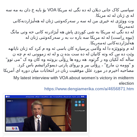
سپاسی کاک جانی دیلان له ده نگی ئه مریکا VOA بۆ بایه خ دان به مه سه
له ی ژنان له ئه مریکا.
وت ووێژی ئه خیری من له سه ر سەرکەوتنی ژنان لە هەڵبژاردنەکانی
ئەمەریکا
له ده نگی ئه مریکا به شی کوردی پاش هه ڵبژادرنه کانی حه وتی مانگ
(نیوه ڕاست) له ئه مریکا سه باره ت به ر سەرکەوتنی ژنان لە
هەڵبژاردنەکانی ئەمەریکا.
له م وتووێژه دا له وڵامی پرسیاره کان باسی ئه وه م کرد که ژنان نایانهه
وێت ده س که وته کانیان له ده ست بده ن و له ئه زموونی ئه م چه ن
ساڵه که ڵکیان وه ر گرتوه. هه روه ها ڕ
ۆڵی بزوتنه وه کان وه ک "می توو"
و "وومه ن مارچ" ، ڕۆڵی بیر و بڕوای پارتی دیموکراتیشم باس کرد.
مصاحبه اخیرم در مورد علل موفقیت زنان در انتخابات میان دوره ای آمریکا
My latest interview with VOA about women’s victory in midterm
election
https://www.dengiamerika.com/a/4656871.htm