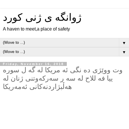
ژوانگه‌ ی ژنی كورد
A haven to meet,a place of safety
▼
▼
Friday, November 16, 2018
وت ووێژی ده نگی ئه مریکا له گه ل سوره
ییا فه للاح له سه ر سەرکەوتنی ژنان لە
هەڵبژاردنەکانی ئەمەریکا