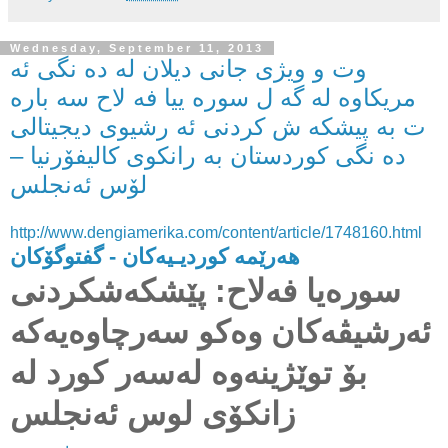
Wednesday, September 11, 2013
وت و ویژی جانی دیلان له ده نگی ئه
مریکاوه له گه ل سوره ییا فه لاح سه باره
ت به پیشکه ش کردنی ئه رشیوی دیجیتالی
ده نگی کوردستان به رانکوی کالیفۆرنیا –
لۆس ئه‌نجلس
http://www.dengiamerika.com/content/article/1748160.html
هه‌رێمه‌ کوردیـیه‌کان - گفتوگۆکان
سوره‌یا فه‌لاح: پێشکه‌شکردنی
ئه‌رشیڤه‌کان وه‌کو سه‌رچاوه‌یه‌که‌
بۆ توێژینه‌وه‌ له‌سه‌ر کورد له‌
زانکۆی لوس ئه‌نجلس