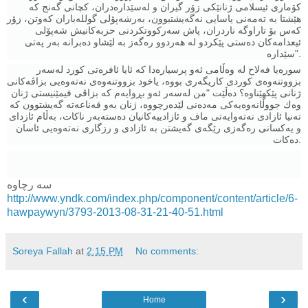
كۆماری ئیسلامی ژنانێكی زۆر گیران و لەسێدارەدران، كچانی گەنج كە
هێشتا بە تەمەنی یاسایی نەگەیشتبوون، بەرشەپۆلی گوللەباران كەوتن، زۆر
كەس بۆ تاراوگە ناردران، پاش سەركووتكردنی حزبەكانیش شەپۆلی
ئیعدامەكان دەستی پێكردو لە هەردوو رەگەز بە لێشاو دەبرانە بەر پەتی
سێدارە".
سورەیا فەلاح لە وەڵامی ئەو پرسیارەدا كە ئایا ئافرەتی كورد لەسەر
بزووتنەوەی كوردی كاریگەری بووە، یاخود بزووتنەوەی نەتەوەیی بزاڤەكانی
ژنانی پێكهێناوە؟ دەڵێت "من لەسەر ئەو بڕوایەم كە بزاڤی فيمێنیستی ژنان
وەك جووڵانەوەیەكی مەدەنی لێدەرچووە، ژنان بەو قەناعەتە گەیشتوون كە
تەنیا ئازادی نەتەوایەتی ماف و ئازادییەكانیان دەستەبەر ناكات، بەڵام ئازدای
و یەكسانی رەگەزی رێگەی گەیشتن بە ئازادی و رزگاری نەتەوەیی ئاسان
دەكات.
سه رچاوه
http://www.yndk.com/index.php/component/content/article/6-
hawpaywyn/3793-2013-08-31-21-40-51.html
Soreya Fallah
at
2:15 PM
No comments:
‹
›
Home