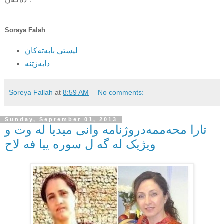
Soraya Falah
لیستی بابه‌ته‌کان
Soreya Fallah
at
8:59 AM
No comments:
Sunday, September 01, 2013
تارا محه‌ممەدروژنامه وانی میدیا له وت و
ویژیک له گه ل سوره ییا فه لاح