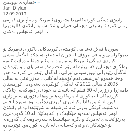
+
-
قه‌باره‌ی نووسین
Jani Diylan
12.09.2013
رادیۆی ده‌نگی کورده‌کانی دانیشتووی ئه‌مریکا و مه‌ڵپه‌ری فیرمی
ژنانی کورد ئه‌رشیفی دیجتالی خۆیان پێشکه‌ش به‌ زانکۆێ کالیفۆرنیا
– لۆس ئه‌نجلس ده‌که‌ن.
سوره‌یا فه‌لاح ئه‌ندامی کۆمیته‌ی کورده‌کانی باکۆری ئه‌مریکا بۆ
دیمۆکراسی و مافی مرۆڤ له‌ ئێران له‌ هه‌ڤپه‌ێڤینێکدا له‌گه‌ڵ به‌شی
کوردی ده‌نگی ئه‌مریکا سه‌باره‌ت به‌و ئه‌رشیڤانه‌ ده‌ڵێت"ئه‌مه‌
به‌ڵگه‌ی دیجتاڵین که‌ بریتیه‌ له‌ زۆر شت وه‌کو سه‌راپای وتو وێژه‌کان
له‌گه‌ڵ رێبه‌رانی ئوپۆزسیونی ئێرانی ، له‌گه‌ڵ رێبه‌رانی کورد وه‌ هه‌ر
وه‌ها هه‌موو ئه‌رشیڤی ئه‌م کۆمیته‌ له‌ کاتی دامه‌زراندنی له‌ ساڵی
2005 تا ساڵی 2012 که‌ له‌گه‌ڵ کۆنگره‌ی نه‌ته‌وه‌یی کوردستان
دامه‌زرا و زۆرتر له‌ 50 فیلم که‌ تاێبه‌ت به‌ خودی رادیۆه‌که‌یه‌، چالاکی
کورده‌کان له‌ باکوری ئه‌مریکا وه‌ هه‌ر وه‌ها مێژووی سه‌ر زاری
کورد له‌ ئه‌مریکادا وکولتوری کوردی ده‌گرێته‌وه‌. سوره‌یا خانم
ده‌شڵێت گرنگی بوونی ئه‌م ئه‌رشیڤه‌ له‌ شوێنێکدا وه‌کو زانکۆێ
لوس ئه‌نجلس ئه‌وه‌یه‌ جێگایه‌ک وا که‌ یه‌کێک له‌ 10 گه‌وره‌ترین
په‌رتۆکخانه‌ی ئه‌مریکا و بگره‌ جیهانیشدایه‌ سه‌رچاوه‌یه‌کی گه‌وره‌یه‌
بۆ خوێندکاران و ئه‌و که‌سانه‌ی له‌ باره‌ی کورده‌وه‌ توێژینه‌وه‌
ده‌که‌ن".