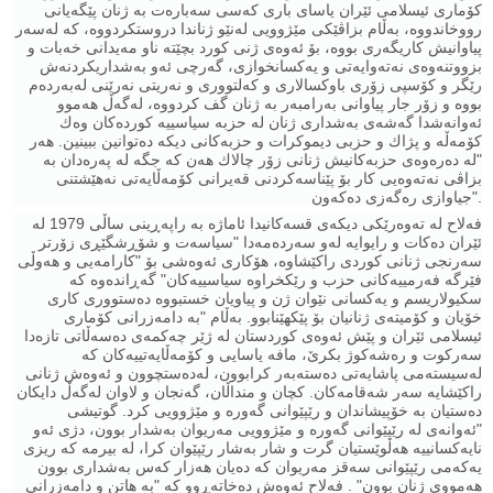
كۆماری ئیسلامی ئێران یاسای باری كەسی سەبارەت بە ژنان پێگەیانی
رووخاندووە، بەڵام بزاڤێكی مێژوویی لەنێو ژناندا دروستكردووە، كە لەسەر
پیاوانیش كاریگەری بووە، بۆ ئەوەی ژنی كورد بچێتە ناو مەیدانی خەبات و
بزووتنەوەی نەتەوایەتی و یەكسانخوازی، گەرچی ئەو بەشداریكردنەش
رێگر و كۆسپی زۆری باوكسالاری و كەلتووری و نەریتی نەرێنی لەبەردەم
بووە و زۆر جار پیاوانی بەرامبەر بە ژنان گف كردووە، لەگەڵ هەموو
ئەوانەشدا گەشەی بەشداری ژنان لە حزبە سیاسییە كوردەكان وەك
كۆمەڵە و پژاك و حزبی دیموكرات و حزبەكانی دیكە دەتوانین ببینین. هەر
"لە دەرەوەی حزبەكانیش ژنانی زۆر چالاك هەن كە جگە لە پەرەدان بە
بزاڤی نەتەوەیی كار بۆ پێناسەكردنی قەیرانی كۆمەڵایەتی نەهێشتنی
جیاوازی رەگەزی دەكەون".
فەلاح لە تەوه‌رێكی دیكەی قسەكانیدا ئاماژە بە راپەڕینی ساڵی 1979 لە
ئێران دەكات و رایوایە لەو سەردەمەدا "سیاسەت و شۆڕشگێڕی زۆرتر
سەرنجی ژنانی كوردی راكێشاوە، هۆكاری ئەوەشی بۆ "كارامەیی و هەوڵی
فێرگە فەرمییەكانی حزب و رێكخراوە سیاسییەكان" گەڕاندەوە كە
سكیولاریسم و یەكسانی نێوان ژن و پیاویان خستبووە دەستووری كاری
خۆیان و كۆمیتەی ژنانیان بۆ پێكهێنابوو. بەڵام "بە دامەزرانی كۆماری
ئیسلامی ئێران و پێش ئەوەی كوردستان لە ژێر چەكمەی دەسەڵاتی تازەدا
سەركوت و رەشەكوژ بكرێ، مافە یاسایی و كۆمەڵایەتییەكان كە
لەسیستەمی پاشایەتی دەستەبەر كرابوون، لەدەستچوون و ئەوەش ژنانی
راكێشایە سەر شەقامەكان. كچان و منداڵان، گەنجان و لاوان لەگەڵ دایكان
دەستیان بە خۆپیشاندان و رێپێوانی گەورە و مێژوویی كرد. گوتیشی
"ئەوانەی لە رێپێوانی گەورە و مێژوویی مەریوان بەشدار بوون، دژی ئەو
نایەكسانییە هەڵوێستیان گرت و شار بەشار رێپێوان كرا، لە بیرمە كە ریزی
یەكەمی رێپێوانی سەقز مەریوان كە دەیان هەزار كەس بەشداری بوون
هەمووی ژنان بوون" . فەلاح ئەوەش دەخاتەڕوو كە "بە هاتن و دامەزرانی