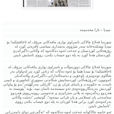
میدیا – تارا محه‌ممەد:
سورەیا فەلاح چالاكی ناسراوی بواری مافەكانی مرۆڤـ، لە ئاخافتنێكیدا بۆ
میدیا تیشكدەخاتە سەر مێژووی بەشداری سیاسی ئافرەتی كورد لە
رۆژهەڵاتی كوردستان و جەخت لەوە دەكاتەوە كە وڵاتانی داگیركەری
كوردستان هەتا كورد بە پلە دوو حیساب بكەن، رووی ئاسایش نابینن.
سورەیا فەلاح چالاكی دوورەوڵات و ناسراوی بواری مافەكانی مرۆڤـ، لە
ئاخافتنێكیدا بۆ میدیا هێما بۆ ئەوە دەكات كە ژنانی كورد پتر لەپیاوان بەر
شاڵاوی توندوتیژی ناوخۆیی و دەسەڵاتدارانی داگیركەری وڵاتەكەیان
كەوتوون، لەڕۆژهەڵاتی كوردستانیش شكاندنی سنووری كەلتووری و ئایینی
تایبەت بە حكومەت و یاسای ئێران بۆ ژن "كارێكی مەرگهێنەر"ـەو بۆ پیاوانی
كوردیش بەرەنگاربوونەوەی ئەو سیستەمە ئاسان نییە، بۆیە "پێویستە بە
هەردوو رەگەزەوە بە پلانی ستراتیژی و نەتەوەیی رووبەڕووی هەردوو
سیاسەتی پان ئیسلامی و پان ئێرانی ببینەوە"، گوتیشی "دەبێت وڵاتانی
بەركەوتەی كورد بزانن هەتا كوردان بە پلە دوو حیساب بكەن رووی
ئاسایش نابینن".
ئەو خانمە چالاكوانە جەخت لەوە دەكاتەوە كە "ئەگەرچی دوای دامەزرانی