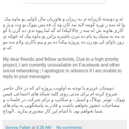
ئه و دوسته ئازیزانه م
.
به ریزان و هاوریان مال ئاوایی بو ماوه ییک
وا له سه ر توره کومه لایه تیه کان وه ک فه یس بووک بو وت و یژ و
کاری هاوبه ش له سه ر چالاکیکدا له گه لما پیوه ندی ده گرن یا کو
به مه به ستیک په یام ده نیرن باشتره بزانن بو ماوه ییک له عوتله ی
زور داوای لی بودرن ده
.
پروژه ییکدا ده بم و پیم ناکری ولام بده مو
که م
My dear friends and fellow activists, Due to a high priority
project, I am currently unavailable on Facebook and other
social networking ; I apologize in advance if I am unable to
reply to your messages
دوستان عزیزم با توجه به اولویت پروژه ای که در حال حاضر
شروع کرده ام برای مدتی روی کلیه شبکه های اجتماعی فیس
بووک ، تویتر ،وبلاگ و ایمیل ، و سکایپ و برای شرکت در جلسات و
مصاحبات حضور نخواهم داشت و قادر به پاسخگویی به پیام های
شما نخواهم بود. تا اتمام این کار معذورم بدارید . الوداع
Soreya Fallah
at
8:36 AM
No comments: