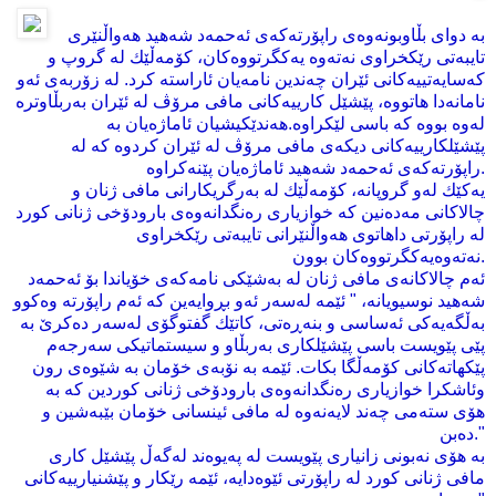
به‌ دوای‌ بڵاوبونه‌وه‌ی‌ راپۆرته‌كه‌ی‌ ئه‌حمه‌د شه‌هید هه‌واڵنێری
تایبه‌تی‌ رێكخراوی نه‌ته‌وه‌ یه‌كگرتووه‌كان، كۆمه‌ڵێك له‌ گروپ و
كه‌سایه‌تییه‌كانی ئێران چه‌ندین نامه‌یان ئاراسته‌ كرد. له‌ زۆربه‌ی‌ ئه‌و
نامانه‌دا هاتووه‌، پێشێل كارییه‌كانی‌ مافی‌ مرۆڤ له‌ ئێران به‌ربڵاوتره‌
له‌وه‌ بووه‌ كه‌ باسی لێكراوه‌.هه‌ندێكیشیان ئاماژه‌یان به‌
پێشێلكارییه‌كانی دیكه‌ی مافی مرۆڤ له‌ ئێران كردوه‌ كه‌ له‌
راپۆرته‌كه‌ی ئه‌حمه‌د شه‌هید ئاماژه‌یان پێنه‌كراوه‌.
یه‌كێك له‌و گروپانه‌، كۆمه‌ڵێك له‌ به‌رگریكارانی‌ مافی ژنان و
چالاكانی‌ مه‌ده‌نین كه‌ خوازیاری‌ ره‌نگدانه‌وه‌ی‌ بارودۆخی‌ ژنانی‌ كورد
له‌ راپۆرتی‌ داهاتوی هه‌واڵنێرانی‌ تایبه‌تی‌ رێكخراوی‌
نه‌ته‌وه‌یه‌كگرتووه‌كان بوون.
ئه‌م چالاكانه‌ی‌ مافی ژنان له‌ به‌شێكی‌ نامه‌كه‌ی خۆیاندا بۆ ئه‌حمه‌د
شه‌هید نوسیویانه‌، " ئێمه‌ له‌سه‌ر ئه‌و بڕوایه‌ین كه‌ ئه‌م راپۆرته‌ وه‌كوو
به‌ڵگه‌یه‌كی ئه‌ساسی و بنه‌ڕه‌تی، كاتێك گفتوگۆی له‌سه‌ر ده‌كرێ‌ به‌
پێی پێویست باسی پێشێلكاری به‌ربڵاو و سیستماتیكی سه‌رجه‌م
پێكهاته‌كانی كۆمه‌ڵگا بكات. ئێمه‌ به‌ نۆبه‌ی‌ خۆمان به‌ شێوه‌ی‌ رون
وئاشكرا خوازیاری‌ ره‌نگدانه‌وه‌ی‌ بارودۆخی‌ ژنانی‌ كوردین كه‌ به‌
هۆی‌ سته‌می چه‌ند لایه‌نه‌وه‌ له‌ مافی‌ ئینسانی‌ خۆمان بێبه‌شین و
ده‌بن."
به‌ هۆی‌ نه‌بونی‌ زانیاری‌ پێویست له‌ په‌یوه‌ند له‌گه‌ڵ پێشێل كاری‌
مافی‌ ژنانی‌ كورد له‌ راپۆرتی‌ ئێوه‌دایه‌، ئێمه‌ رێكار و پێشنیارییه‌كانی‌