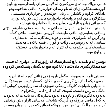
هاتنی‌ تریاك وماده‌ی‌ سڕكه‌رن له‌ لایه‌ن سپای پاسدارنه‌وه‌ بۆ ناوچه‌
كوردنشینه‌كانن. ژنان له‌ ناو زیندان خوازیاری‌ مافی‌ پێداچونه‌وه‌و
دادگای‌ كراوه‌ و ئاشكران. ژنانی‌ خوێنده‌وار خوازیاری‌ سیستمی‌
سێكوَلارن. من له‌و بروایه‌دام داخوازییه‌كانی‌ ژنی‌ كوردله‌ بواری‌
گوزه‌رانی‌ ژیان و ئازادی‌ خویان و منداڵه‌كانیان بوَ بێهداشت
وئه‌منییه‌ت دابه‌زیوه‌. ئه‌وان له‌ مافی مه‌زهه‌ب، حه‌قی شارۆمه‌ندێتی
و مافی په‌نابه‌ری‌، مافی ملییه‌ت، گوَرینی‌ مه‌زهه‌ب، مافی كه‌ڵك
وه‌رگرتن له‌ تكنۆلۆژی علمی‌ و هونه‌رییه‌كان، مافی به‌شداری‌
سیاسی له‌ به‌ڕێوه‌بردنی‌ وڵات و گوَران قسه‌ ناكه‌ن. هه‌ندیك
سیاسه‌ته‌كانی‌ حكومه‌ت له‌ ئێران ئه‌م داخوازییانه‌ی‌ خستۆته‌
په‌ڕاوێزه‌وه‌.
نوسین ئه‌م نامه‌یه‌ تا چ ئه‌ندازه‌یه‌ك له‌ راپۆرته‌كانی‌ دواتری‌ ئه‌حمه‌د
شه‌هیدكاریگه‌ری داده‌نێت؟ ئایا ئێوه‌ هیچ به‌ڵگه‌تان پێشكه‌ش كردوه‌؟
نوسینی‌ نامه‌ له‌ په‌یوه‌ند له‌گه‌ڵ بارودۆخی ژنانی‌ كورد له‌ ئێران و
نامه‌ی دیكه‌ له‌ لایه‌ن گروپی كه‌مپینه‌كان، كه‌سایه‌تیه‌ سه‌ربه‌خۆكان
به‌ ته‌نیایی‌ ناتوانێت كاریگه‌رییه‌كی‌ ئه‌وتۆی له‌ سه‌ر راپۆرتی‌ كۆتایی له‌
مانگی مارس دابنێت. ئه‌وه‌ی‌ كه‌ له‌ كاره‌كانی‌ رێكخراوی
نه‌ته‌وه‌یه‌كگرتوه‌كان و ناوه‌نده‌ په‌یوه‌ندیداره‌كان به‌ تایبه‌ت له‌ په‌یوه‌ند
له‌ گه‌ڵ مافی مرۆڤه‌وه‌ گرینگه‌ شایه‌تی‌ كه‌سانی‌ ئازار دیتو، زیندانی‌
كراو و بنه‌ماڵه‌كانی‌ ئه‌وانه‌وه‌. چونكه‌ ئه‌وانن كه‌ ده‌زانن چیان به‌سه‌ر