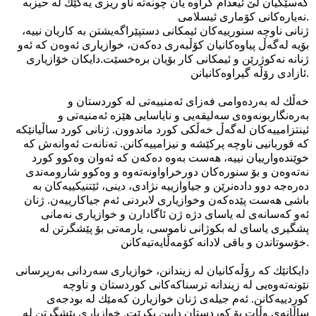
كه‌سێكیان لێ ئیعدام كراوه‌ یان چونه‌ته‌ ناو ریزی یه‌كێك له‌ حیزبه‌
نه‌یاره‌كانی‌ كۆماری‌ ئیسلامی‌.
ژنانی‌ ناوچه‌ سنورییه‌كان ئیمكانی‌ دستپێراگه‌یشتن به‌ كاریان نییه‌،
بۆیه‌ له‌گه‌ڵ پیاوه‌كانیان كۆڵبه‌ری‌ ده‌كه‌ن، خوازیاری‌ ئه‌وه‌ن كه‌ ئه‌و
ژنانه‌ نه‌كوژرێن و ئیمكانی‌ كار بۆیان بره‌خسێت.دایكان خۆازیاری‌
ئازادی‌ رۆڵه‌ گیراوه‌كانیانن.
خه‌ڵك له‌ به‌رده‌وامی فه‌زای‌ ئه‌منییه‌تی‌ له‌ كوردستان و
به‌ره‌نگاربونه‌وه‌ی‌ سه‌لیقه‌یی و نایاسایی هێزه‌ ئه‌منیه‌تی‌ و
ئینتزامییه‌كان له‌گه‌ڵ خه‌ڵكی‌ كورد ماندوون. ژنانی‌ كورد ساڵیانێكه‌
كه‌ قوربانیی‌ ناوچه‌ پركێشه‌ و نیزامییه‌كانن. ته‌نانه‌ت ئه‌وانه‌ش كه‌
خوێنده‌وارییان نییه‌، هه‌ست به‌وه‌ ده‌كه‌ن كه‌ ئه‌وان وه‌كوو كورد
نه‌ته‌وه‌ن و بۆ سنوره‌كان دورخراواونه‌ته‌وه‌ و وه‌كوو شارومه‌ندی‌
ده‌ره‌جه‌ دوو داده‌نرێن و جیاوازییه‌ نژادی‌، دینی‌، ئێتنیكییه‌كان به‌
باشی هه‌ست پێده‌كه‌ن وخوازیاری‌ لابردنی‌ ئه‌م جیاكارییه‌ن. ژنان
ئه‌و كه‌سانه‌ی له‌ یاسای‌ دژه‌ ژن ئاگادارن و خوازیاری‌ نه‌مانی‌
پشگیری یاسای‌ له‌ بكوژانی‌ ناموسی، یارمه‌تی‌ بۆ پێشگرتن له‌
خۆسوتاندن و باقی لادانه‌ كۆمه‌ڵایه‌تیه‌كانن.
دایكانێك كه‌ رۆڵه‌كانیان له‌ زیندانن، خوازیاری‌ سه‌ردانی‌ به‌رپرسانی‌
نێونه‌ته‌وه‌یی‌ له‌ زیندانه‌ ترسناكه‌كانی‌ كوردستان و ناوچه‌
كوردییه‌كانن. ئه‌م جیله‌ی ژنان خوازیارن كه‌مێك له‌ بودجه‌ی‌
ساڵانه‌ی‌ وڵات بۆ كوردستان دابین بكرێت. خوازیاری‌ پێشگرتن له‌