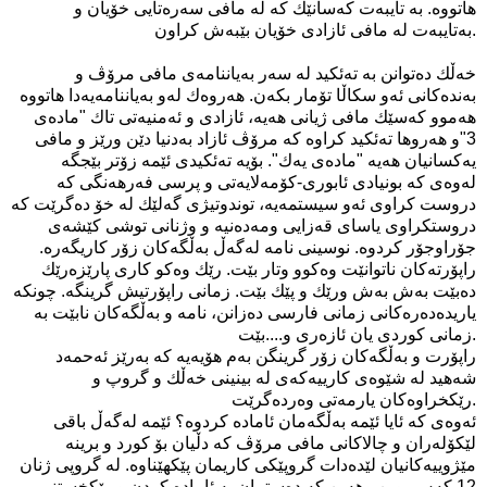
هاتووه‌. به‌ تایبه‌ت كه‌سانێك كه‌ له‌ مافی سه‌ره‌تایی خۆیان و
به‌تایبه‌ت له‌ مافی ئازادی‌ خۆیان بێبه‌ش كراون.
خه‌ڵك
ده‌توانن به‌ ته‌ئكید له‌ سه‌ر به‌یاننامه‌ی‌ مافی مرۆڤ و
به‌نده‌كانی‌ ئه‌و سكاڵا تۆمار بكه‌ن. هه‌روه‌ك له‌و به‌یاننامه‌یه‌دا هاتووه‌
هه‌موو كه‌سێك مافی ژیانی هه‌یه‌، ئازادی‌ و ئه‌منیه‌تی‌ تاك "ماده‌ی‌
3"و هه‌روها ته‌ئكید كراوه‌ كه‌ مرۆڤ ئازاد به‌دنیا دێن ورێز و مافی‌
یه‌كسانیان هه‌یه‌ "ماده‌ی‌ یه‌ك". بۆیه‌ ته‌ئكیدی‌ ئێمه‌ زۆتر بێجگه‌
له‌وه‌ی كه‌ بونیادی ئابوری-كۆمه‌لایه‌تی‌ و پرسی‌ فه‌رهه‌نگی كه‌
دروست كراوی‌ ئه‌و سیستمه‌یه‌، توندوتیژی‌ گه‌لێك له‌ خۆ ده‌گرێت كه‌
دروستكراوی‌ یاسای‌ قه‌زایی ومه‌ده‌نیه‌ و وژنانی‌ توشی كێشه‌ی‌
جۆراوجۆر كردوه‌. نوسینی‌ نامه‌ له‌گه‌ڵ به‌ڵگه‌كان زۆر كاریگه‌ره‌.
راپۆرته‌كان ناتوانێت وه‌كوو وتار بێت. رێك وه‌كو كاری‌ پارێزه‌رێك
ده‌بێت به‌ش به‌ش ورێك و پێك بێت. زمانی‌ راپۆرتیش گرینگه‌. چونكه‌
یاریده‌ده‌ره‌كانی زمانی‌ فارسی ده‌زانن، نامه‌ و به‌ڵگه‌كان نابێت به‌
زمانی‌ كوردی یان ئازه‌ری و....بێت.
راپۆرت و به‌ڵگه‌كان زۆر گرینگن به‌م هۆیه‌یه‌ كه‌ به‌رێز ئه‌حمه‌د
شه‌هید له‌ شێوه‌ی‌ كارییه‌كه‌ی‌ له‌ بینینی خه‌ڵك و گروپ و
رێكخراوه‌كان یارمه‌تی‌ وه‌رده‌گرێت.
ئه‌وه‌ی‌ كه‌ ئایا ئێمه‌ به‌ڵگه‌مان ئاماده‌ كردوه‌؟ ئێمه‌ له‌گه‌ڵ باقی
لێكۆله‌ران و چالاكانی‌ مافی مرۆڤ كه‌ دڵیان بۆ كورد و برینه‌
مێژوییه‌كانیان لێده‌دات گروپێكی كاریمان پێكهێناوه‌. له‌ گروپی ژنان
12 كه‌س بوین وهه‌ین كه‌ ده‌ستمان به‌ ئاماده‌ كردن و رێكخستنی‌