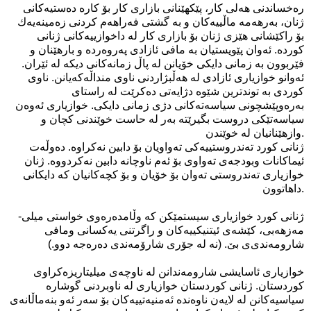
ره‌خساندنی هه‌لی كار، پێكهێنانی‌ بازاری‌ كار بۆ كاره‌ ده‌ستیه‌كانی‌
ژنان، به‌رهه‌مه‌ ماڵییه‌كان و به‌ گشتی‌ فه‌راهه‌م كردنی زه‌مینه‌یه‌ك
بۆ راكێشانی‌ هێزی‌ ژنان بۆ بازاری‌ كار له‌ داخوازییه‌كانی ژنانی
كورده‌. ئه‌وان پێویستیان به‌ مافی‌ ئازادی‌ په‌روه‌رده‌ و بارهێنان و
فێربوون به‌ زمانی‌ دایكی خۆیانن له‌ پاڵ زمانه‌كانی‌ دیكه‌ له‌ ئێران.
ئه‌وانو خوازیاری‌ ئازادی‌ له‌ هه‌ڵبژاردنی‌ ناوی‌ منداڵه‌كه‌یانن. ناوی
كوردی‌ به‌ توندترین شێوه‌ دژایه‌تی‌ ده‌كرێت له‌ راستای‌
به‌ره‌وپێشچونی‌ سیاسه‌ته‌كانی‌ دژی‌ زمانی‌ دایكی. خوازیاری ئه‌وه‌ن
سیاسه‌تێكی دروست بگیرێته‌ به‌ر له‌ حاست خوێندنی كچان و
وازهێنانیان له‌ خوێندن.
ژنانی‌ كورد ته‌ندروستییه‌كی ته‌واویان بۆ دابین نه‌كراوه‌. ده‌وڵه‌ت
ئیماكانات وبودجه‌ی‌ ته‌واوی بۆ ئه‌م ناوچانه‌ دابین نه‌كردووه‌. ژنان
خوازیاری‌ ته‌ندروستی ته‌وان بۆ خۆیان و بۆ كچه‌كانیان كه‌ دایكانی
داهاتوون.
ژنانی‌ كورد خوازیاری سیستمێكن كه‌ وڵامده‌ره‌وی‌ خواستی میلی-
مه‌زهه‌بی، كێشه‌ی‌ ئیتنیكییه‌كان و راگرتنی‌ یه‌كسانی‌ ومافی
شارومه‌ندی‌ی بێ‌. (نه‌ له‌ جۆری شارۆمه‌ندی ده‌ره‌جه‌ دوو.)
خوازیاری‌ ئاسایشی شارومه‌ندانن له‌ ناوچه‌ی‌ میلیتاریزه‌كراوی
كوردستان. ژنانی‌ كوردستان خوازیاری‌ له‌ ناوبردنی‌ گوشاره‌
سیاسیه‌كانن له‌ لایه‌ن ناوه‌نده‌ ئه‌منیه‌تییه‌كان بۆ سه‌ر ئه‌و بنه‌ماڵانه‌ی