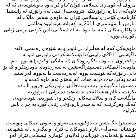
مرۆڤ له‌ كۆماری‌ ئیسلامی‌ ئێران"بڵاو كرایه‌وه‌ به‌وشێوه‌یه‌ی‌ كه‌ له‌
ناوه‌كه‌ی‌ دیاره‌، راپۆرتێكی‌ تێروته‌سه‌ل نییه‌. ئه‌م راپۆرته‌ له‌ راستیدا
كارنامه‌ی كۆماری‌ ئیسلامی‌ ئێران له‌ ماوه‌ی‌ شه‌ش مانگ، له‌
مارس تا سێپتامبری‌ 2011 یه‌. كه‌واته‌ نه‌یتوانیوه‌ وه‌ڵامی
داواكارییه‌كانی ئێمه‌ بداته‌وه‌، به‌ڵام ئیمكانی باس كردنی پرسی ژنانی
كوردی بووه‌.
-ماوه‌یه‌كی‌ كه‌م له‌ هه‌ڵبژاردنی‌ ناوبراو به‌ شێوه‌ی‌ ره‌سمی‌، (له‌
ئاگۆستی‌ 2011ی‌ زایینی‌) تا پێشكه‌شكردنی راپۆرتی‌ ئه‌و به‌
رێكخراوی نه‌ته‌وه‌ یه‌كگرتووه‌كان (له‌ مانگی ئۆكتۆبر) هه‌بوو. له‌م
ماوه‌یه‌دا ئیمكانی‌ ده‌ستپێراگه‌یشتن به‌ سه‌رچاوه‌ی‌ باوه‌رپێكراو كه‌ بۆ
دانی‌ راپۆرته‌كه‌ پێویست بووه‌، له‌به‌رده‌ست دا نه‌بووه‌. له‌راستیدا
ئه‌مه‌ به‌كرده‌وه‌ ده‌رنه‌ده‌هات كه‌ به‌هۆی‌ ئه‌م ماوه‌ كه‌مه‌ و
ده‌ستپێرانه‌گه‌یشتن به‌ شایه‌ته‌حاڵان، راپۆرتێكی چروپر ئاماده‌
بكرێت، به‌ڵام هێشتا ئه‌حمه‌د شه‌هید ده‌یتوانی له‌ راپۆرته‌
مانگانه‌ییه‌كان و سالانه‌ییه‌كانی‌ رێكخراوی‌ لێبوردنی‌ نێونه‌ته‌وه‌ی
كه‌ڵك وه‌رگرێت، كه‌ له‌ سه‌ر بارودۆخی‌ ژنانی‌ كورد به‌ چری باس
كراوه‌.
- ده‌ستپێرانه‌گه‌یشتن به‌ دۆكیۆمێنتی ته‌واو و نه‌بونی‌ ئیمكانی‌ پێویست
بۆ هێنانی‌ بنه‌ماڵه‌ی ئازار دیتوه‌كان له‌ ئێران و نیگه‌رانی‌ له‌ پێشهاتنی‌
كێشه‌ بۆ بنه‌ماڵه‌ی‌ قوربانیان له‌لایه‌ن كۆماری‌ ئیسلامی‌ ئێران له‌و