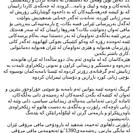
بابه‌ته‌كان و وێنه‌ و لینك و نامه‌....كروده‌. له‌ جه‌نگه‌ی‌ كاردا زانیمان
كه‌ بۆ كیشه‌ فه‌رهه‌نگییه‌كان كه‌ به‌ داخه‌وه‌ گوشارێكی‌ زۆریش له‌
سه‌ر ژنانی‌ كورده‌، ته‌نانه‌ت ئه‌گه‌ر جه‌نابی شه‌هیدیش بتوانێت
له‌گه‌ڵ به‌رپرسانی‌ ئێرانی قسه‌ بكات، چ یارمه‌تییه‌كی‌ بنه‌ڕه‌تی بۆ
مافی ئه‌وان ده‌توانێت بكات؟ هه‌روها زانیمان كه‌ له‌ سه‌ر هه‌ندێك
پرس ئێمه‌ به‌ڵگه‌ی ته‌واومان له‌ به‌ر ده‌ستدا نییه‌، به‌ڵام پرسه‌كانی‌
ئێمه‌ ئه‌وه‌نده‌ زۆره‌ كه‌ وه‌كو كتێبیكی‌ بچوكی‌ لێهاتووه‌. ئه‌گه‌ر كاتی‌
زۆرترمان هه‌بوایه‌ و هێزی‌ ته‌واومان له‌ ئێران هه‌بوایه‌ ده‌مانتوانی‌
كاری‌ باشتر بكه‌ین.
هێزه‌كانمان كه‌ له‌ ماوه‌ی‌ ئه‌م یه‌ك دوو ساڵه‌دا له‌ ئێران هاتونه‌ته‌
ده‌ره‌وه‌ و ده‌ستگیر و زیندانی‌ كراون و نه‌بونی‌ رێكخراوی‌ تایبه‌ت به‌
ژنانیش ئه‌م گرفتانه‌ی‌ زۆرتر كردوه‌.له‌ ئێستا نامه‌یه‌كمان نوسیوه‌ كه‌
بۆچی‌ ژنانی‌ كورد ناڕازین و دۆستان ئیمزایان كردوه‌.
گرینگ ئه‌وه‌یه‌ ئێمه‌ بتوانین ئه‌م نامه‌یه‌ بۆ شوێنی‌ جۆراوجۆر بنێرین و
ئه‌وان له‌ كێشه‌كه‌ بگه‌ن.كه‌سه‌كان له‌ زه‌مینه‌ی‌ دانی‌ به‌ڵگه‌كان،
ئاماده‌ كردنی‌ ئه‌ندامانی‌ بنه‌ماڵه‌ی‌ زیندانیانی‌ سیاسی، دانی‌ وێنه‌ له‌
ژنانی‌ ناوچه‌كه‌، راپۆرت و به‌ڵگه‌ی به‌ ده‌ست هاتوو له‌ رێكخراوه‌ی‌
باوه‌ڕپێكراو و یارمه‌تی‌ گرتن له‌ لێكۆڵه‌رانێكن كه‌ بێده‌نگ
دانه‌نیشتون.
راپۆرتی‌ داهاتوی ئه‌حمه‌د شه‌هید له‌ بارودۆخی مافی مرۆڤی ئێران
له‌ مانگی مارس، ره‌شه‌مه‌ی1390"بۆ ئه‌نجومه‌نی مافی مرۆڤی‌