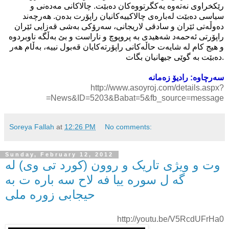
رێكخراوی نه‌ته‌وه‌ یه‌كگرتووه‌كان ده‌بێت. چالاكانی‌ مه‌ده‌نی‌ و
سیاسی ده‌بێت له‌باره‌ی‌ چالاكییه‌كانیان راپۆرت بده‌ن. هه‌رچه‌ند
ده‌وڵه‌تی‌ ئێران و سادقی لاریجانی‌، سه‌رۆكی‌ به‌شی قه‌زایی ئێران
راپۆرتی‌ ئه‌حمه‌د شه‌هیدی‌ به‌ پروپوچ و ناراست و بێ به‌ڵگه‌ ناوبردوه‌
و هیج كام له‌ شایه‌ت حاڵه‌كانی راپۆرته‌كایان قه‌بول نییه‌، به‌ڵام هه‌ر
ده‌بێت به‌ گوێی جیهانیان بگات.
http://www.asoyroj.com/details.aspx?
=News&ID=5203&Babat=5&fb_source=message
Soreya Fallah
at
12:26 PM
No comments:
Sunday, February 12, 2012
وت و ویژی تاریک و روون (کورد تی وی) له
گه ل سوره ییا فه لاح سه باره ت به
حیجابی زوره ملی
http://youtu.be/V5RcdUFrHa0