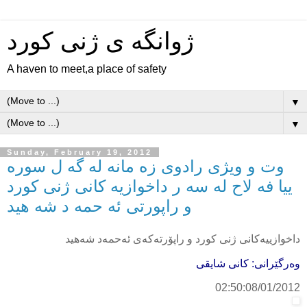
ژوانگه‌ ی ژنی كورد
A haven to meet,a place of safety
▼
▼
Sunday, February 19, 2012
وت و ویژی رادوی زه مانه له گه ل سوره
ییا فه لاح له سه ر داخوازیه کانی ژنی کورد
و راپورتی ئه حمه د شه هید
داخوازییه‌كانی‌ ژنی‌ كورد و راپۆرته‌كه‌ی ئه‌حمه‌د شه‌هید
وه‌رگێرانی: كانی شایقی
02:50:08/01/2012