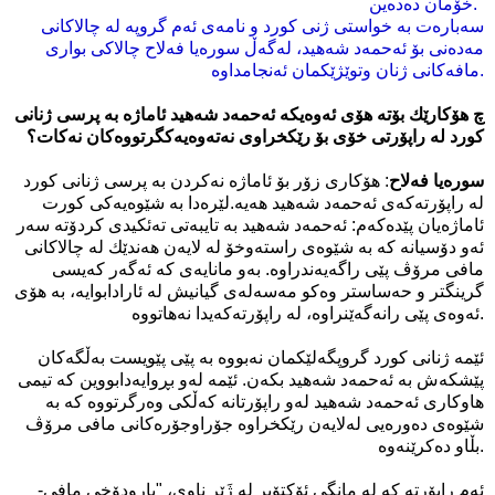
خۆمان ده‌ده‌ین."
سه‌باره‌ت به‌ خواستی ژنی كورد و نامه‌ی ئه‌م گروپه‌ له‌ چالاكانی‌
مه‌ده‌نی‌ بۆ ئه‌حمه‌د شه‌هید، له‌گه‌ڵ سوره‌یا فه‌لاح چالاكی‌ بواری‌
مافه‌كانی‌ ژنان وتوێژێكمان ئه‌نجامداوه‌.
چ هۆكارێك بۆته‌ هۆی ئه‌وه‌یكه‌ ئه‌حمه‌د شه‌هید ئاماژه‌ به‌ پرسی ژنانی‌
كورد له‌ راپۆرتی‌ خۆی بۆ رێكخراوی‌ نه‌ته‌وه‌یه‌كگرتووه‌كان نه‌كات؟
سوره‌یا فه‌لاح
: هۆكاری زۆر بۆ ئاماژه‌ نه‌كردن به‌ پرسی ژنانی‌ كورد
له‌ راپۆرته‌كه‌ی‌ ئه‌حمه‌د شه‌هید هه‌یه‌.
لێره‌دا به‌ شێوه‌یه‌كی‌ كورت
ئاماژه‌یان پێده‌كه‌م: ئه‌حمه‌د شه‌هید به‌ تایبه‌تی‌ ته‌ئكیدی كردۆته‌ سه‌ر
ئه‌و دۆسیانه‌ كه‌ به‌ شێوه‌ی‌ راسته‌وخۆ له‌ لایه‌ن هه‌ندێك له‌ چالاكانی‌
مافی مرۆڤ پێی‌ راگه‌یه‌ندراوه‌.
به‌و مانایه‌ی كه‌ ئه‌گه‌ر كه‌یسی
گرینگتر و حه‌ساستر وه‌كو مه‌سه‌له‌ی‌ گیانیش له‌ ئارادابوایه‌، به‌ هۆی‌
ئه‌وه‌ی پێی رانه‌گه‌ێنراوه‌، له‌ راپۆرته‌كه‌یدا نه‌هاتووه‌.
ئێمه‌ ژنانی‌ كورد گروپگه‌لێكمان نه‌بووه‌ به‌ پێی پێویست به‌ڵگه‌كان
پێشكه‌ش به‌ ئه‌حمه‌د شه‌هید بكه‌ن. ئێمه‌ له‌و بڕوایه‌دابووین كه‌ تیمی‌
هاوكاری‌ ئه‌حمه‌د شه‌هید له‌و راپۆرتانه‌ كه‌ڵكی وه‌رگرتووه‌ كه‌ به‌
شێوه‌ی ده‌وره‌یی له‌لایه‌ن رێكخراوه‌ جۆراوجۆره‌كانی مافی مرۆڤ
بڵاو ده‌كرێنه‌وه‌.
-ئه‌م راپۆرته‌ كه‌ له‌ مانگی‌ ئۆكتۆبر له‌ ژَێر ناوی‌، "بارودۆخی‌ مافی