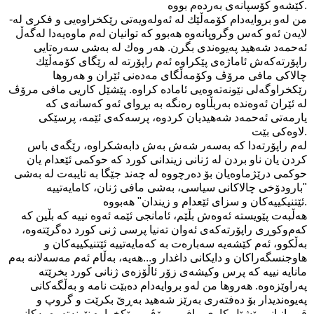
كێشه‌و كۆسپانه‌ی‌ به‌رده‌م بووه‌.
-من له‌و بروایه‌دام كۆمه‌ڵێك له‌ ئه‌وله‌ویه‌تی‌ رێكخراوه‌یی و فكری‌ له‌
لایه‌ن ئه‌و كه‌س وگروپانه‌وه‌ هه‌بوو كه‌ توانیان له‌م ماوه‌یه‌دا له‌گه‌ڵ
ئه‌حمه‌د شه‌هید په‌یوه‌ندی بگرن. هه‌ر وه‌ك له‌ به‌شی سه‌ره‌تایی
راپۆرته‌كه‌ش ئاماژه‌ی‌ پێكراوه‌ ئه‌م راپۆرته‌ له‌ رێگای‌ كۆمه‌ڵێك
چالاكی‌ مافی مرۆڤ وكۆمه‌ڵگای‌ مه‌ده‌نی‌ ئێران و هه‌روها
رێكخراوگه‌لی‌ نێونه‌ته‌وه‌یی ئاماده‌ كراوه‌. پێشێل كاریی‌ مافی مرۆڤ
له‌ ئێران ئه‌وه‌نده‌ به‌ربڵاوه‌ ره‌نگه‌ به‌ بڕوای ئه‌و كه‌سانه‌ی كه‌
یارمه‌تی ئه‌حمه‌د شه‌هیدیان كردوه‌، پرسه‌كه‌ی ئێمه‌، پرسێكی
لاوه‌كی بێت.
له‌م راپۆرته‌دا كه‌ به‌سه‌ر شه‌ش به‌ش دابه‌شكراوه‌، رێگه‌ی باس
كردن یان ناو بردن له‌ ژنانی‌ زیندانی‌ كورد كه‌ حوكمی‌ ئێعدام یان
حوكمی‌ درێژماوه‌یان بۆ ده‌رچووه‌ له‌ چه‌ند جێگا به‌ تایبه‌ت له‌ به‌شی
"بارودۆخی چالاكانی‌ سیاسی، به‌شی مافی ژنان، كامایه‌تییه‌
ئێتنیكییه‌كان و سزای‌ ئێعدام و زیندان" هه‌بووه‌.
هه‌ڵبه‌ت پێویسته‌ ئه‌وه‌ش بڵێم، ئامانجی‌ ئێمه‌ ئه‌وه‌ نییه‌ كه‌ بڵین كه‌
كه‌م‌وكوڕی راپۆرته‌كه‌ی ئه‌وان ته‌نیا پرسی ژنی كورد ده‌گرێته‌وه‌،
به‌ڵكوو، ئه‌م كێشه‌یه‌ سه‌باره‌ت به‌ كه‌مایه‌تییه‌ ئێتنیكییه‌كان و
هاوجنسگه‌راكان و دایكانی‌ داغدار و...هه‌یه‌، به‌ڵام ئه‌م مه‌سه‌لانه‌ به‌م
مانایه‌ نییه‌ كه‌ پرس وكیشه‌ی زۆر ئاڵۆزه‌ی ژنانی‌ كورد بخرێته‌
په‌راوێزه‌وه‌. هه‌روها من له‌و بروایه‌دام ده‌بێت نامه‌ و به‌ڵگه‌كانی
په‌یوه‌ندیدار بۆ ده‌فته‌ری‌ به‌رێز شه‌هید به‌ڕێ بكرێت و گروپ و
قوربانیانی‌ پێشێل كاری‌ مافی مرۆڤ ، رێكخراوه‌ نێونه‌ته‌وه‌ییه‌كانی‌