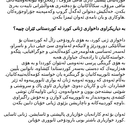
مافی مرۆڤ، سكاڵاكانیان بۆ ده‌فته‌ری هه‌واڵنێرانی‌ تایبه‌ت به‌رێ
بكه‌ن. خه‌ڵكیش ده‌توانن له‌گه‌ڵ گروپ وكه‌مپه‌ینه‌ جۆراوجۆره‌كان
هاوكاری‌ و یان نامه‌ی‌ ئه‌وان ئیمزا بكه‌ن.
به‌ دیاریكراوی داخوازی‌ ژنانی‌ كورد له‌ كوردستانی‌ ئێران چییه‌؟
داخوازی ژنی كورد، به‌ هۆی بارودۆخی زاڵ‌ له‌ كوردستان بۆ
ساڵانێكی دورودرێژ و لانیكه‌م له‌ماوه‌ی سێ‌ جیلی دیار و ناسراو،
له‌سه‌ر ئه‌ساسی هه‌ڵومه‌رجی كۆمه‌ڵایه‌تی و جوگرافیایی، پێگه‌و
خواسته‌كانیان تا راده‌یه‌ك جیاوازی هه‌یه‌.
به‌ هۆی‌ گرینگی پرسی نه‌ته‌وه‌یی‌ له‌نێوان كورددا و به‌ هۆی‌
هه‌ژارییه‌ك كه‌ ده‌ستی به‌سه‌ر كوردستاندا كێشاوه‌، ناتوانین بڵیین
خواسته‌ ئابورییه‌كانیان بۆ گرینگتره‌ یان خواسته‌ كۆمه‌ڵایه‌تییه‌كانیان.
به‌ڵام ئه‌وه‌ی كه‌ روونه‌ ئه‌وه‌یه‌ ژنان له‌ بواری ئابوورییه‌وه‌ له‌ ژێر
فشاردان. نان و كاریان ده‌وێ‌. خوازیاری ئاوی‌ پاك و سروشتی‌ و
شوێنی نیشته‌جێ بوون و حه‌وانه‌وه‌ن. ژنانی‌ ئاواییه‌كان توشی
كێشه‌ی په‌یوه‌ندیدار به‌ ئابوورییه‌كی لاوازن و نه‌خۆش راگیراوی
ناوچه‌ كوردییه‌كانه‌ و ناچاریشن بژێوی ژیانی خۆیان دابین بكه‌ن.
ئه‌وان بۆ ئه‌م كارانه‌یان خۆازیاری پالپشتی‌ و ئاسایشن. ژنانی‌ ئاسایی
كورد خوازیاری‌ باشتر بونی‌ بارودۆخی‌ ئابووری خۆیانن.