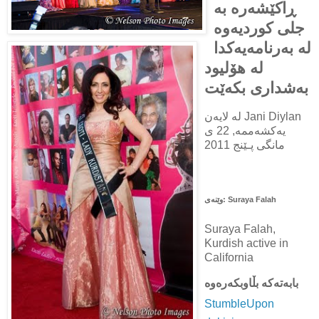
ڕاکێشه‌ره‌ به‌
جلی کوردیه‌وه‌
له‌ به‌رنامه‌یه‌کدا
له‌ هۆلیود
به‌شداری بکه‌ێت
له‌ لایه‌ن Jani Diylan
یه‌کشه‌ممه‌, 22 ی
مانگی پـێنج 2011
وێنه‌ی: Suraya Falah
Suraya Falah,
Kurdish active in
California
StumbleUpon