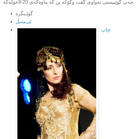
چه‌پ گوێبیستی ته‌واوی گفت وگۆکه‌‌ بن که‌ ماوه‌که‌ی 9:20خوله‌که‌.
ئی‌مه‌یڵ
چاپ