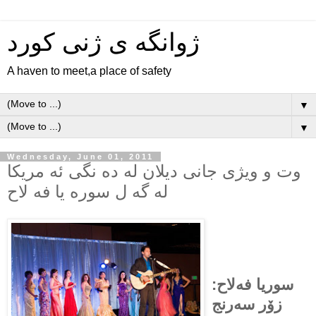
ژوانگه‌ ی ژنی كورد
A haven to meet,a place of safety
▼
▼
Wednesday, June 01, 2011
وت و ویژی جانی دیلان له ده نگی ئه مریکا
له گه ل سوره یا فه لاح
سوریا فه‌لاح:
زۆر سه‌رنج