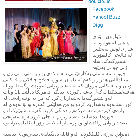
del.icio.us
Facebook
Yahoo! Buzz
Digg
له‌ ئێواره‌ی ڕۆژی
هه‌ێنی له‌ هۆلیود له‌
شاری لۆس ئه‌نجلس
له‌ ئیاله‌تی کالیفۆرنیا
پێشبڕگیه‌کی شاه‌
ژنی جوانی به‌رێوه‌
چوو به‌ مه‌به‌ستی به‌کارهێنانی داهاته‌که‌ی بۆ یارمه‌تی دانی ژن و
منالداڵانی‌ هه‌ژار و که‌م ئه‌ندامان. سوریا فه‌لاح چالاکی مافه‌کانی
ژنان و مافه‌کانی مرۆڤ که‌ له‌ به‌شداربوانی ئه‌و پێشبڕگیه‌دا بوو له‌
هه‌ڤپه‌ێڤینێکدا له‌گه‌ڵ به‌شی کوردی ده‌نگی ئه‌مریکا ده‌ڵێت 11 وڵات
له‌و پێشبڕگیه‌دا به‌شداریان کرد که‌ من به‌ نوێنه‌رایه‌تی له‌
کوردستانه‌وه‌ به‌شداریم کرد‌و بۆ من هه‌لێکی گه‌وره‌ بو بۆ ئه‌وه‌ی له‌
باره‌ی کورده‌وه‌ قسه‌ بکه‌م و ده‌نگی کورد بگه‌ینمه‌ شوێنیک له‌و
جۆره‌دا، ده‌شڵێت به‌شداربونم به‌ جلی کوردیه‌وه‌ سه‌رنجی
به‌شداربوانی ڕاکێشاو بوه‌ پرسیار له‌ لایه‌ن زۆر له‌ ئاماده‌ بوانه‌وه‌.
ده‌توانن له‌ڕێی کلیککردنی ئه‌و فایله‌ ده‌نگیانه‌ی سه‌ره‌وه‌ی ده‌سته‌