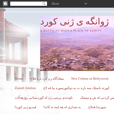
ژوانگه‌ ی ژنی كورد
A HAVEN TO MEET,A PLACE OF SAFETY
New Culture in Hollywood
میعادگاه زن كرد ثریا فلاح
Home
کورته باسێک سه باره ت به دوکتورسوره ییا فه لاح
Zainab Jalalian
کس کردنی له ش و میشک
ناوەندی پرسی ژن لە کوردستانی رۆژهەڵات
سورەیا فەلاح
به شداری له هه لمه ته کاندا
فیدیو ژنی کوردا