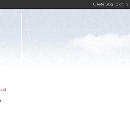
ooli
r