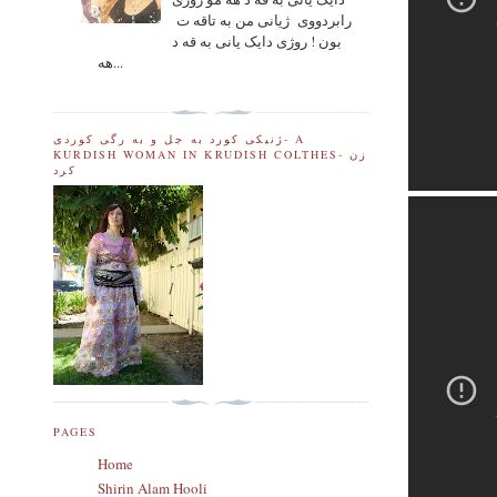
رابردووی ژیانی من به تاقه ت
بون ! روژی دایک یانی به قه د
هه...
ژنیکی کورد به جل و به رگی کوردی- A
KURDISH WOMAN IN KRUDISH COLTHES- زن
کرد
PAGES
Home
Shirin Alam Hooli