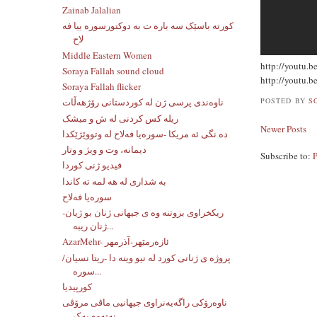
Zainab Jalalian
کورته باسێک سه باره ت به دوکتورسوره ییا فه
لاح
Middle Eastern Women
http://youtu.
Soraya Fallah sound cloud
http://youtu.
Soraya Fallah flicker
POSTED BY
S
ناوەندی پرسی ژن لە کوردستانی رۆژهەڵات
ریله کس کردنی له ش و میشک
Newer Posts
ده نگی ئه مریکا -سوره‌یا فه‌لاح له‌ وتووێژێکدا
دیمانە، وت و ویژ و وتار
Subscribe to:
فیدیو ژنی کوردا
به شداری له هه لمه ته کاندا
سورەیا فەلاح
ریکخراوی بزوتنه وه ی جیهانی ژنان بو ژیان-
ژنان ریبه...
AzarMehr- ئازەرمێهر-آذرمهر
پروژه ی ژنانی کورد له نیو وینه دا -ریتا نسیان/
سوره...
کورپیدیا
ناوەرۆکی راگەیەنراوی جیهانیی ماڤی مرۆڤی
نەتەوە یەک...