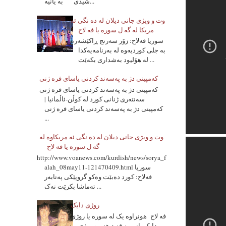
شیدی به یانیه...
وت و ویژی جانی دیلان له ده نگی ئه
مریکا له گه ل سوره یا فه لاح
سوریا فه‌لاح: زۆر سه‌رنج ڕاکێشه‌ره‌
به‌ جلی کوردیه‌وه‌ له‌ به‌رنامه‌یه‌کدا
له‌ هۆلیود به‌شداری بکه‌ێت ...
که‌مپینی دژ به‌ په‌سه‌ند کردنی یاسای فره‌ ژنی
که‌مپینی دژ به‌ په‌سه‌ند کردنی یاسای فره‌ ژنی
سه‌نته‌ری ژنانی کورد له‌ کوڵن-ئاڵمانیا |
که‌مپینی دژ به‌ په‌سه‌ند کردنی یاسای فره‌ ژنی
...
وت و ویژی جانی دیلان له ده نگی ئه مریکاوه له
گه ل سوره یا فه لاح
http://www.voanews.com/kurdish/news/sorya_f
alah_08may11-121470409.html سوریا
فه‌لاح: کورد ده‌بێت وه‌کو گروپێکی په‌نابه‌ر
ته‌ماشا بکرێت نه‌ک ...
روژی دایک
فه لاح هونراوه یک له سوره یا روژی
دایک یانی به قه د هه مو روژی