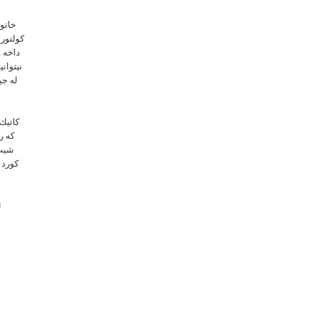
خاتو 
كولتورى
داخه و
نيتوان
له جي
كاتيك 
كه ر
شيت 
كورد ك
ئ