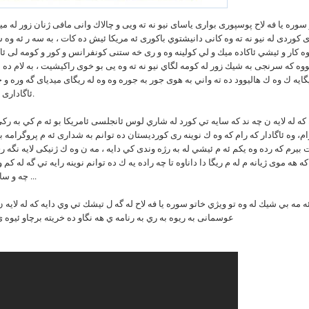
سوره يا فه لاح پوسپورى بوارى ياساى نيو نه ته ويى و چالاك وانى مافى ژنان زور له مي
 كوردى له نيو نه ته وه كانى دانيشتوي باكورى ئه مريكا ئيش ده كات ، به سه ر ئه وه ش
ه كار و ئيشي ئاكاده ميك و لي كولينه وه و رى خه ستنى كونفرانس و كور و كومه لى ئاك
يووه كه سرنجى به شيك زور له كومه لگاي نيو نه ته وه يى بو خوى راكيشيت ، به لام ده ب
گايه ك وه ك هاليوود ده ته واني به هوى جور به جوره وه وه له ريگاى ميدياى گه وره و 
ئاگادارى و زانستى بدات.
كه له لايه ن چه ند كه سايه تي كورد له شاري لوس ئانجلسى ئامريكا بو ئه م كي به ركي
ام، وه ئاگادار كه رام كه وه ك نوينه رى كورديستان ده توانم به شدارى ئه م پروگرامه به
بيرم كه رده وه يكم ئه م ئيشي له به رژه وندى كي دايه ، مه ن وه ك ژنيكى لايه نگه 
ه هه موى ژيانه م له م ريگا دا داناوه تا چه راده يه ك ده توانم نوينه رايه تي گه له كم 
چه و ساوه ي كورد به م ...
ه مه بي شيك له وه تو ويژي خاتو سوره يا فه لاح له گه ل تيشك تي وي دايه كه له لايه ن
عوسمانى به ريوه به ري به رنامه ي هه نگاو ده خريته برچاو ئيو