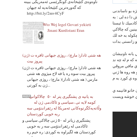
ناوه‌وه‌ی کتێبخانەی کونگرێسی ئه‌مه‌ریکی ببینه‌
که‌ گه‌وره‌ترین کتێبخانەیه‌ له‌ جیهان
ژه بو ناساندنى
http://bit.ly/2mv4CyF
 دا ده لى : به
ادميك تا ئيستا
Wto Wej legel Govari yekieti
ينين كه چالاكي
Jinani Kurdistani Eran
چكوله به خه لك
 يانه ناونيشان
هه شتی ئادار( مارچ) ، روژی جیهانی ئافره ت (ژن)
 كه م له چه ند
پیروز بیت
ري مافي مروڤي
هه شتی ئادار( مارچ) ، روژی جیهانی ئافره ت (ژن)
و هه روه ها ژني
پیروز بیت سوه ره یا فه لاح میژوی هه شتی
مارس ( هه شتی ئادار)( مارچ) ، روژی جیهانی
ژن به کورتی...
 خاتو فاتيمه ي
ه ي خوشه ويست
به یانیه ی پشتگیری پتر له ٥٠ چالاکوانى
کومه لایه تی ،سیاسی و ئاکادمی ژن له
وڵاتەیەکگرتوەکانی ئەمریکا له رێفراندۆمی سه
ربه خویی کوردستان
پشتگیری زیاتر له ٥٠ ژنی چالاکی سیاسی و
ئاکادمی له رێفراندۆمی سه ر به خویی
کوردستان هه لگیراوه به کوردی: ره حیم ره