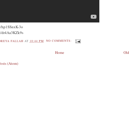
be/hp1SSnxK-3o
be/dr4Aa3KZk9s
OREYA FALLAH
AT
10:44 PM
NO COMMENTS:
Home
Old
Posts (Atom)