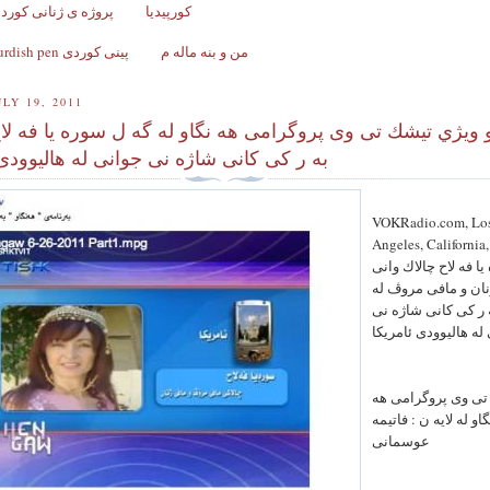
کورپیدیا
پروژه ی ژنانی کورد ل
من و بنه ماله م
Kurdish pen پینی کوردی
LY 19, 2011
 ويژي تيشك تى وى پروگرامى هه نگاو له گه ل سوره يا فه لا
به ر كى كانى شاژه نى جوانى له هاليوودى 
VOKRadio.com, Lo
Angeles, California
ا فه لاح چالاك وانى
ان و مافى مروڤ له
 ر كى كانى شاژه نى
له هاليوودى ئامريكا
ى وى پروگرامى هه
گاو له لايه ن : فاتيمه
عوسمانى