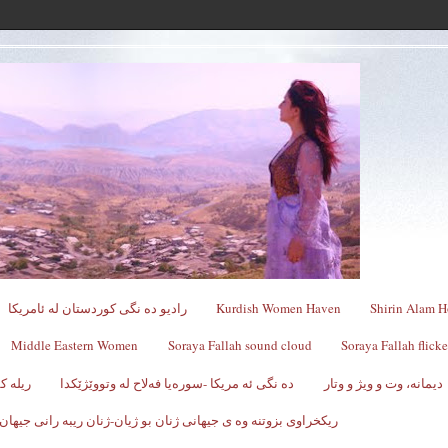
Shirin Alam H
Kurdish Women Haven
رادیو ده نگی کوردستان له ئامریکا
Middle Eastern Women
Soraya Fallah sound cloud
Soraya Fallah flicke
دیمانە، وت و ویژ و وتار
ده نگی ئه مریکا -سوره‌یا فه‌لاح له‌ وتووێژێکدا
ریله 
ریکخراوی بزوتنه وه ی جیهانی ژنان بو ژیان-ژنان ریبه رانی جیهان