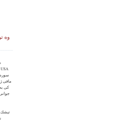
وه تو
s
, USA
سوره ي
مافى ژن
كى به
جوانى 
تيشك ت
ن