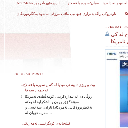
ه نیو وینه دا -ریتا نسیان/سوره یا فه لاح
AzarMehr- ئازەرمێهر-آذرمهر
ناوەرۆکی راگەیەنراوی جیهانیی ماڤی مرۆڤی نەتەوە یەکگرتووەکان
TUESDAY, JU
ح له كى
ئامريكا
POPULAR POSTS
وت و ویژی تایبه تی میدیا له گه ل سوره یا فه لاح--
ئه حمه د سه فا
1- رؤلَى ذن لة ئيدارةكردنى كؤمةلَطةى ئةمريكا
ضؤنة؟ زؤر روون و ئاشكراية لة ولاَتة
يةكطرتووةكانى ئةمريكادا ئازادى شةخسى و
سةربةخؤيان لة ...
کتێبخانەی کونگرێسی ئه‌مه‌ریکی