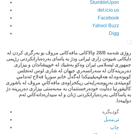
StumbleUpon
del.icio.us
Facebook
Yahoo! Buzz
Digg
روژی شەمە 28/8 چالاكانی مافەكانی مروڤ بو بەرگری كردن لە
دایكانی شیوەن زاری ئیرانی ودژ بە یاسای بەردەبارانكردنی رژیمی
جمھوری ئیسلامی ئیران وەكو بەشیك لە خوپیشاندان و بیزاری
دەربرینەكان لە سەرانسەري جیھان لە شاری لوس ئەنجلس
كوبونەوە.لە ھەڤپەیڤينیكدا لەگەڵ خانم سوریا فەلاح ئەندامي
كومیتەی بەریوەبەرایەتی ریكخراوەی مافەكاني مروڤ لە باشوری
كاليفورنیا دەڵیت خودەرخستنمان بە مەبەستی بیزاری دەربرینە دژ
بە یاساكانی بەردەبارانكردنی ژنان و لە سیدارەدانەكاني ئەم
دواییەدا.
ئی‌مه‌یڵ
چاپ