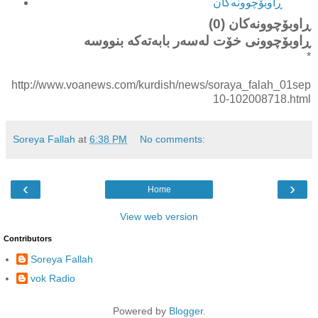
ڕاوبۆچوونه‌کان
ڕاوبۆچوونه‌کان (0)
*
http://www.voanews.com/kurdish/news/soraya_falah_01sep
10-102008718.html
Soreya Fallah
at
6:38 PM
No comments:
‹
›
Home
View web version
Contributors
Soreya Fallah
vok Radio
Powered by
Blogger
.