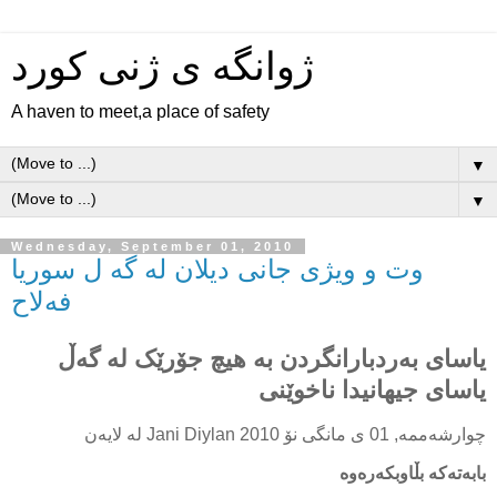
ژوانگه‌ ی ژنی كورد
A haven to meet,a place of safety
▼
▼
Wednesday, September 01, 2010
وت و ویژی جانی دیلان له گه ل سوریا
فەلاح
یاسای به‌ردبارانگردن به‌ هیچ جۆرێک له‌ گه‌ڵ
یاسای جیهانیدا ناخوێنی
چوارشه‌ممه‌, 01 ی مانگی نۆ 2010
له‌ لایه‌ن Jani Diylan