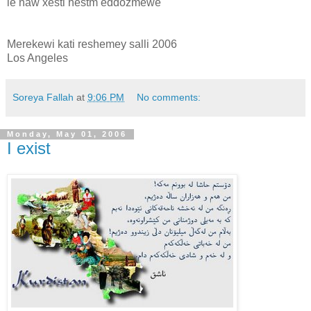
le naw xesti hestm eddozmewe
Merekewi kati reshemey salli 2006
Los Angeles
Soreya Fallah
at
9:06 PM
No comments:
Monday, May 01, 2006
I exist