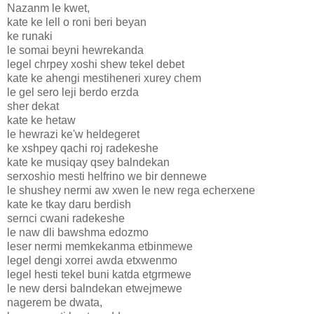
Nazanm le kwet,
kate ke lell o roni beri beyan
ke runaki
le somai beyni hewrekanda
legel chrpey xoshi shew tekel debet
kate ke ahengi mestiheneri xurey chem
le gel sero leji berdo erzda
sher dekat
kate ke hetaw
le hewrazi ke'w heldegeret
ke xshpey qachi roj radekeshe
kate ke musiqay qsey balndekan
serxoshio mesti helfrino we bir dennewe
le shushey nermi aw xwen le new rega echerxene
kate ke tkay daru berdish
sernci cwani radekeshe
le naw dli bawshma edozmo
leser nermi memkekanma etbinmewe
legel dengi xorrei awda etxwenmo
legel hesti tekel buni katda etgrmewe
le new dersi balndekan etwejmewe
nagerem be dwata,