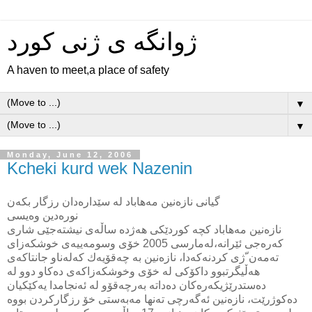
ژوانگه‌ ی ژنی كورد
A haven to meet,a place of safety
▼
▼
Monday, June 12, 2006
Kcheki kurd wek Nazenin
گیانی‌ نازه‌نین مه‌هاباد له‌ سێداره‌دان رزگار بكه‌ن
نازه‌نین مه‌هاباد كچه‌ كوردێكی‌ هه‌ژده‌ ساڵه‌ی‌ نیشته‌جێی‌ شاری‌
كه‌ره‌جی‌ ئێرانه‌،له‌مارسی‌ 2005 خۆی‌ وسومه‌ییه‌ی‌ خوشكه‌زای‌
ته‌مه‌ن ّژی‌ كردنه‌كه‌دا، نازه‌نین به‌ چه‌قۆیه‌ك كه‌له‌ناو جانتاكه‌ی‌
هه‌ڵیگرتبوو داكۆكی له‌ خۆی‌ وخوشكه‌زاكه‌ی‌ ده‌كاو دوو له‌
ده‌ستدرێژیكه‌ره‌كان ده‌داته‌ به‌رچه‌قۆو له‌ ئه‌نجامدا یه‌كێكیان
ده‌كوژرێت، نازه‌نین ئه‌گه‌رچی‌ ته‌نها مه‌به‌ستی‌ خۆ رزگاركردن بووه‌