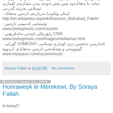
دنیایه‌ ،با به‌هانایه‌وه‌ بچین پێش ئه‌وه‌ی‌ په‌تی‌ سێداره‌ی‌ كۆماری‌
ئیسلامی‌ بخرێته‌ گه‌ردنی‌.
- لینكی‌ وێكپیدیا ده‌رباره‌ی‌ نازه‌نین مه‌هاباد:
http://en.wikipedia.org/wiki/Nazanin_Mahabad_Fatehi
- وێبسایتی‌ كه‌مپینی‌ نازه‌نین:
www.bodogmusic.com/nazanin
- راپۆرتێكی‌ تایبه‌تی‌ ته‌له‌ڤزیۆنی CNN:
www.bodogmusic.com/images/media/naz.html
- گۆرانی SOMEDAY كه‌نازه‌نین ئه‌فشین دژی‌ كۆماری‌ ئیسلامی‌
گوتوویه‌تی‌ و پێشكه‌شی‌ نازه‌نین مه‌هابادی‌ كردووه،
www.myspace.com/nazaninmusic
Soreya Fallah
at
10:42 PM
No comments:
Monday, June 05, 2006
Honraweyk le Merekewi, By Soraya
Fallah
le kweyt?