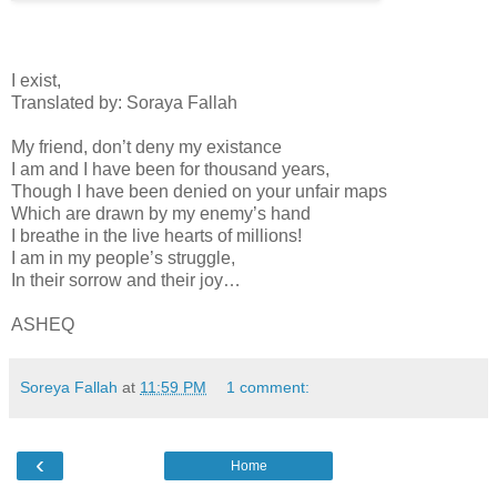
I exist,
Translated by: Soraya Fallah
My friend, don’t deny my existance
I am and I have been for thousand years,
Though I have been denied on your unfair maps
Which are drawn by my enemy’s hand
I breathe in the live hearts of millions!
I am in my people’s struggle,
In their sorrow and their joy…
ASHEQ
Soreya Fallah
at
11:59 PM
1 comment:
‹
Home