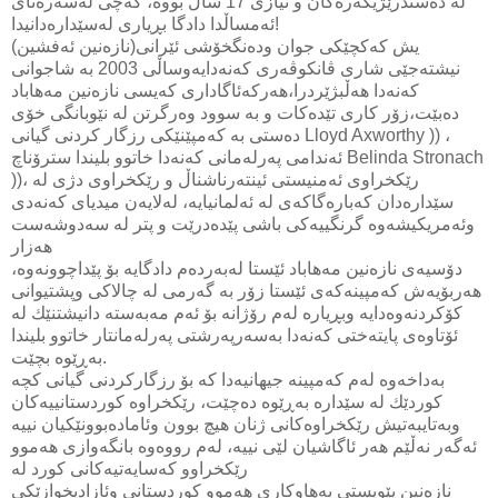
له‌ ده‌ستدرێژیكه‌ره‌كان و نیازی‌ 17 ساڵ بووه‌، كه‌چی‌ له‌سه‌ره‌تای‌
ئه‌مساڵدا دادگا بڕیاری‌ له‌سێداره‌دانیدا!
(نازه‌نین ئه‌فشین)یش كه‌كچێكی‌ جوان وده‌نگخۆشی‌ ئێرانی‌
نیشته‌جێی‌ شاری‌ ڤانكوڤه‌ری‌ كه‌نه‌دایه‌وساڵی‌ 2003 به‌ شاجوانی‌
كه‌نه‌دا هه‌ڵبژێردرا،هه‌ركه‌ئاگاداری‌ كه‌یسی‌ نازه‌نین مه‌هاباد
ده‌بێت،زۆر كاری‌ تێده‌كات و به‌ سوود وه‌رگرتن له‌ نێوبانگی‌ خۆی‌
ده‌ستی‌ به‌ كه‌مپێنێكی‌ رزگار كردنی‌ گیانی‌ Lloyd Axworthy )) ،
ئه‌ندامی‌ په‌رله‌مانی‌ كه‌نه‌دا خاتوو بلیندا سترۆناچ Belinda Stronach
))، رێكخراوی‌ ئه‌منیستی‌ ئینته‌رناشناڵ و رێكخراوی‌ دژی‌ له‌
سێداره‌دان كه‌باره‌گاكه‌ی‌ له‌ ئه‌لمانیایه‌، له‌لایه‌ن میدیای‌ كه‌نه‌دی‌
وئه‌مریكیشه‌وه‌ گرنگییه‌كی‌ باشی‌ پێده‌درێت و پتر له‌ سه‌دوشه‌ست
هه‌زار
دۆسیه‌ی‌ نازه‌نین مه‌هاباد ئێستا له‌به‌رده‌م دادگایه‌ بۆ پێداچوونه‌وه‌،
هه‌ربۆیه‌ش كه‌مپینه‌كه‌ی‌ ئێستا زۆر به‌ گه‌رمی‌ له‌ چالاكی‌ وپشتیوانی
كۆكردنه‌وه‌دایه‌ وبڕیاره‌ له‌م رۆژانه‌ بۆ ئه‌م مه‌به‌سته‌ دانیشتنێك له‌
ئۆتاوه‌ی‌ پایته‌ختی‌ كه‌نه‌دا به‌سه‌رپه‌رشتی‌ په‌رله‌مانتار خاتوو بلیندا
به‌ڕێوه‌ بچێت.
به‌داخه‌وه‌ له‌م كه‌مپینه‌ جیهانیه‌دا كه‌ بۆ رزگاركردنی‌ گیانی‌ كچه‌
كوردێك له‌ سێداره‌ به‌ڕێوه‌ ده‌چێت، رێكخراوه‌ كوردستانییه‌كان
وبه‌تایبه‌تیش رێكخراوه‌كانی‌ ژنان هیچ بوون وئاماده‌بوونێكیان نییه‌
ئه‌گه‌ر نه‌ڵێم هه‌ر ئاگاشیان لێی‌ نییه‌، له‌م رووه‌وه‌ بانگه‌وازی‌ هه‌موو
نازه‌نین پێویستی‌ به‌هاوكاری‌ هه‌موو كوردستانی‌ وئازادیخوازێكی‌