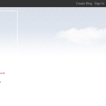
ooli
r