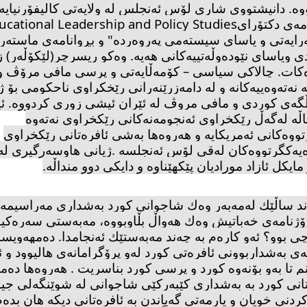
وە. دانیشتووی شاری لۆس ئەنجلس لە ولایەتی كالیفۆرنیایە
امەی دكتۆرای
cational Leadership and Policy Studies
ەرایەتی و یاسای سیستەمی پەروەردە" و بڕوانامەی ماستەر
ی ویاسای نێودەوڵەتییەكانی هەیە. وەكو ریسرچر(لێكۆڵەر) ز
ەكات. چالاكی سیاسی – كۆمەڵایەتی و پرسی مافی مرۆڤ و
 نەتەوەییەكانە و لە دامەزرێنەرانی رێخكراوی ناحكومی بۆ ژن
گەی كوردی و مافی مروڤ لە ئێران ئیشی زوری كردووە. 
ساڵە لەگەڵ رێكخراوی ئەنجومەنەكانی رێكخراوی نەتەوە
تووەكانی ئەمریكایە و هەروەها بەشی ئافرەتانی رێكخراوی
ەیەكگرتووەكان لەقی لۆس ئەنجلسە
.
ژیانی هاوسەرگیری ل
مایكل ئازاد مورادیان پێكهێناوە و دایكی دوو منداڵە
.
د ساڵێك لەمەبەر وەك شاجوانی كورد بەشداری مەراسیمە
رۆژنامەی خەباتیش وەك هەواڵ بڵاوبووە، مەبەستی سەرەكی
چی بوو؟ ئەو كارەم بە چەند مەبەستێك ئەنجامدا. دەمهەویس
 بەشداربوونی ئافرەتی كورد لەو پرۆگرامانەی هالیوود و ئ
م تا بەو بۆنەوە كورد و پرسی كورد بناسریت . هەروەها دە
انی كورد بە بەشداری كێبەركێی شاجوانی لە شوێنگەلی جیاو
ردنی خویان و یارمەتی گەیاندن بە ئافرەتانی دیكە هان بدەم