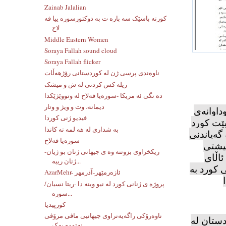
Zainab Jalalian
کورته باسێک سه باره ت به دوکتورسوره ییا فه
لاح
Middle Eastern Women
Soraya Fallah sound cloud
Soraya Fallah flicker
ناوەندی پرسی ژن لە کوردستانی رۆژهەڵات
ریله کس کردنی له ش و میشک
ده نگی ئه مریکا -سوره‌یا فه‌لاح له‌ وتووێژێکدا
دیمانە، وت و ویژ و وتار
داوانەی
فیدیو ژنی کوردا
بێت كورد
به شداری له هه لمه ته کاندا
گەیاندنی
سورەیا فەلاح
ڵپشتی
ریکخراوی بزوتنه وه ی جیهانی ژنان بو ژیان-
ئاڵای
ژنان ریبه...
 كورد بە
AzarMehr- ئازەرمێهر-آذرمهر
پروژه ی ژنانی کورد له نیو وینه دا -ریتا نسیان/
سوره...
کورپیدیا
ناوەرۆکی راگەیەنراوی جیهانیی ماڤی مرۆڤی
دستان لە
نەتەوە یەک...