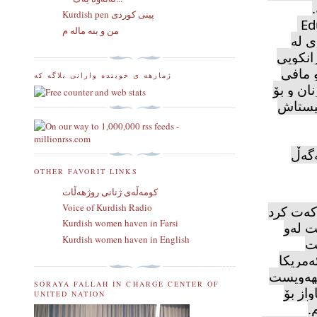
.
Kurdish pen پینی کوردی
Edu
من و بنه ماله م
ی لە
انكویی
 مافی
ژمارهه ی خوینده وارانی بلاگه که
ان و بۆ
ئیستاش
ەگەڵ
OTHER FAVORIT LINKS
كومه‌ڵه‌ی ژنانی روژهه‌ڵات
Voice of Kurdish Radio
كەت كرد
Kurdish women haven in Farsi
ت لەو
Kurdish women haven in English
ت
ەمریكا
مهەویست
SORAYA FALLAH IN CHARGE CENTER OF
از بۆ
UNITED NATION
.