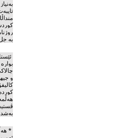
بەنیاز
تایبەت
منداڵا
كوردس
روژنام
بە جل
ئێستا
بوارە
چالاكی
و جیها
كالیفۆ
كوردە
هەڵمەت
ڤستیفا
بەشدا
*
هەڵ
ئەمریك