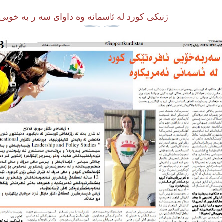
ژنیکی کورد له ئاسمانه وه داوای سه ر به خویی