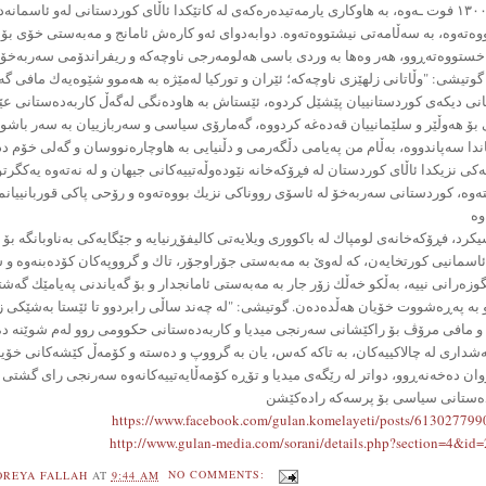
رزايى ١٣٠٠٠ فوت ـەوە، بە هاوكاری یارمەتیدەرەكەی لە كاتێكدا ئاڵای كوردستانی لەو ئاسمانەد
ەتەوە، بە سەڵامەتی نیشتووەتەوە. دوابەدوای ئەو كارەش ئامانج و مەبەستی خۆی بۆ 
خستووەتەڕوو، هەر وەها بە وردی باسی هەلومەرجی ناوچەكە و ریفراندۆمی سەربەخۆ
گوتیشی: "وڵاتانى زلهێزی ناوچەكه؛ ئێران و توركيا لەمێژه بە هەموو شێوەیەك مافی گە
انی دیكەی كوردستانییان پێشێل كردوە، ئێستاش به هاودەنگى لەگەڵ كاربەدەستانى ع
بۆ هەوڵێر و سلێمانییان قەدەغە كردووە، گەمارۆی سیاسی و سەربازییان بە سەر باشو
دا سەپاندووە، بەڵام من پەیامی دڵگەرمی و دڵنیایی بە هاوچارەنووسان و گەلی خۆم دد
ەكی نزیكدا ئاڵای كوردستان لە فڕۆكەخانە نێودەوڵەتییەكانی جیهان و لە نەتەوە یەكگرتو
وە، كوردستانی سەربەخۆ لە ئاسۆی رووناكی نزیك بووەتەوە و رۆحی پاكی قوربانییانم
كرد، فڕۆكەخانەی لومپاك له باكوورى ويلايەتى كاليفۆڕنيایە و جێگايەكى بەناوبانگە بۆ 
سمانیى كورتخايەن، كە لەوێ بە مەبەستی جۆراوجۆر، تاك و گرووپەكان كۆدەبنەوە و شو
زەرانی نییە، بەڵكو خەڵك زۆر جار بە مەبەستی ئامانجدار و بۆ گەیاندنی پەیامێك گەش
بە پەڕەشووت خۆیان هەڵدەدەن. گوتیشی: "له چەند ساڵى رابردوو تا ئێستا بەشێكى زو
و مافی مرۆڤ بۆ راكێشانى سەرنجى ميديا و كاربەدەستانى حكوومى روو لەم شوێنە د
شدارى له چالاكيیەكان، بە تاكە كەس، يان بە گرووپ و دەستە و كۆمەڵ كێشەكانی خۆیا
وان دەخەنەڕوو، دواتر لە رێگەی میدیا و تۆڕە كۆمەڵایەتییەكانەوە سەرنجى رای گشتی 
دەستانی سیاسی بۆ پرسەكە رادەكێشن
https://www.facebook.com/gulan.komelayeti/posts/61302779
http://www.gulan-media.com/sorani/details.php?section=4&id
OREYA FALLAH
AT
9:44 AM
NO COMMENTS: