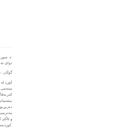
د. سورەیا فەلاح:
دوای ئەن
گوڵان – 
كورد لە 
ستەمی دا
كەرنەڤاڵ
نیشتمانپ
دەربڕیوە
مەترسیدا
و ئاڵای 
كوردستان بكەن.