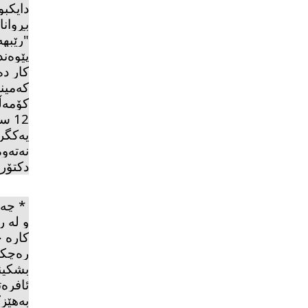
دایكبو
بڕوان
"
رێبه
پێوەند
كار د
كەمینە
كۆمەڵ
12 
یەكگر
نەتەو
دكتۆر 
*
چەن
و لە 
كارە 
رەچكەی
بشكین
ئافرەت
بەهێزك