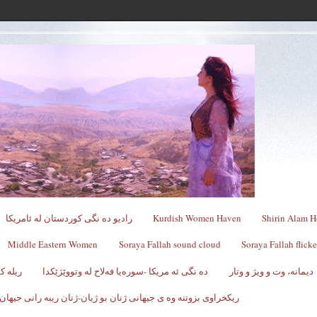
Shirin Alam H
Kurdish Women Haven
رادیو ده نگی کوردستان له ئامریکا
Middle Eastern Women
Soraya Fallah sound cloud
Soraya Fallah flicke
دیمانە، وت و ویژ و وتار
ده نگی ئه مریکا -سوره‌یا فه‌لاح له‌ وتووێژێکدا
ریله 
ریکخراوی بزوتنه وه ی جیهانی ژنان بو ژیان-ژنان ریبه رانی جیهان