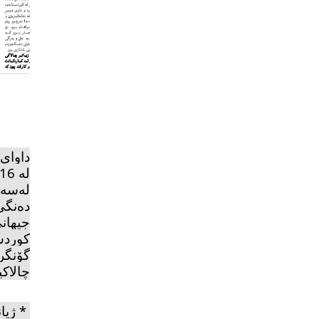
داوای 
لەسەر
دەنگی 
جیهانی
كوردس
گۆنگر
چالاك
*
ژیا