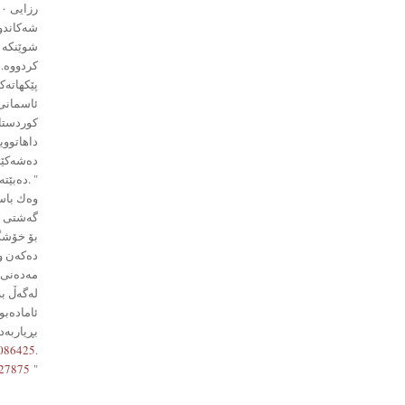
شەكاندوو
شوێنكە 
كردووە. 
پێكهاتەك
ئاسمانی 
كوردستان
داهاتووی
دەشەكێتە
دەبێتەوە. "
وەك باسی
گەشتى ئا
بۆ خۆشگو
دەكەن و 
مەدەنی 
لەگەڵ بە
ئامادەبو
بڕیاربە
9086425
.
=27875
"