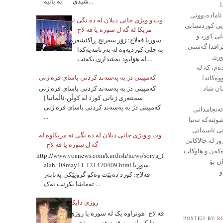
شیدی به یانیه...
ا
ئامادەبوونی
وت و ویژی جانی دیلان له ده نگی ئه
یی كوردستانی
مریکا له گه ل سوره یا فه لاح
لی كورد و
سوریا فه‌لاح: زۆر سه‌رنج ڕاکێشه‌ره‌
ێراقدا گەشتی
به‌ جلی کوردیه‌وه‌ له‌ به‌رنامه‌یه‌کدا
وری
له‌ هۆلیود به‌شداری بکه‌ێت ...
ەم، كە لە
که‌مپینی دژ به‌ په‌سه‌ند کردنی یاسای فره‌ ژنی
وەكاندا
ان شاد
که‌مپینی دژ به‌ په‌سه‌ند کردنی یاسای فره‌ ژنی
سه‌نته‌ری ژنانی کورد له‌ کوڵن-ئاڵمانیا |
که‌مپینی دژ به‌ په‌سه‌ند کردنی یاسای فره‌ ژنی
ئەنجامدانی
...
ێنەكە تەنیا
تی ئاسمانی
وت و ویژی جانی دیلان له ده نگی ئه مریکاوه له
ر له چالاكانى
گه ل سوره یا فه لاح
ەكەن و هاوكات
http://www.voanews.com/kurdish/news/sorya_f
ن بۆ
alah_08may11-121470409.html سوریا
و
فه‌لاح: کورد ده‌بێت وه‌کو گروپێکی په‌نابه‌ر
ته‌ماشا بکرێت نه‌ک ...
روژی دایک
فه لاح هونراوه یک له سوره یا روژی
POSTED BY
S
دایک یانی به قه د هه مو روژی