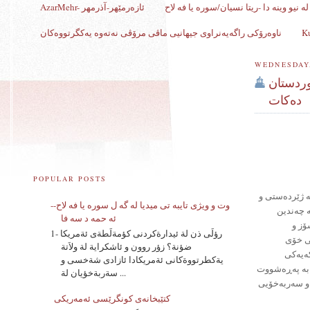
ه نیو وینه دا -ریتا نسیان/سوره یا فه لاح
AzarMehr- ئازەرمێهر-آذرمهر
ناوەرۆکی راگەیەنراوی جیهانیی ماڤی مرۆڤی نەتەوە یەکگرتووەکان
WEDNESDAY,
وردستان
دەكات
POPULAR POSTS
ە ژێردەستی و
وت و ویژی تایبه تی میدیا له گه ل سوره یا فه لاح--
ە چەندین
ئه حمه د سه فا
ۆز و
1- رؤلَى ذن لة ئيدارةكردنى كؤمةلَطةى ئةمريكا
ڵی خۆی
ضؤنة؟ زؤر روون و ئاشكراية لة ولاَتة
كەیەكی
يةكطرتووةكانى ئةمريكادا ئازادى شةخسى و
ە بە پەڕەشووت
سةربةخؤيان لة ...
 و سەربەخۆیی
کتێبخانەی کونگرێسی ئه‌مه‌ریکی