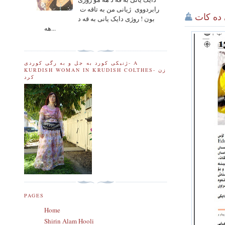
رابردووی ژیانی من به تاقه ت
 ده کات
بون ! روژی دایک یانی به قه د
هه...
ژنیکی کورد به جل و به رگی کوردی- A
KURDISH WOMAN IN KRUDISH COLTHES- زن
کرد
PAGES
Home
Shirin Alam Hooli