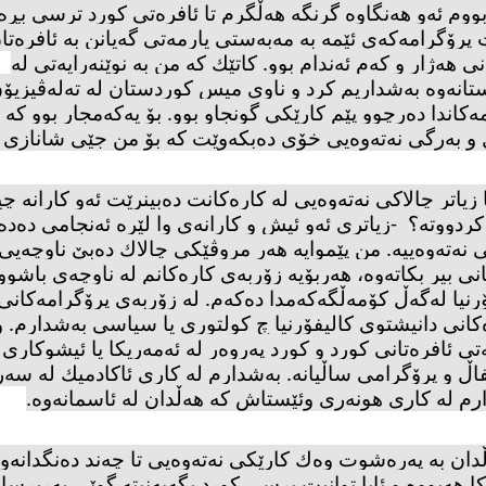
بووم ئەو هەنگاوە گرنگە هەڵَگرم تا ئافرەتی كورد ترسی بڕەو
 پرۆگرامەكەی ئێمە بە مەبەستی یارمەتی گەیانن بە ئافرەتا
نی هەژار و كەم ئەندام بوو. كاتێك كە من بە نوێنەرایەتی لە
تانەوە بەشداریم كرد ‌و ناوی میس كوردستان لە تەلەڤیزیۆن
ەكاندا دەرچوو پێم كارێكی گونجاو بوو. بۆ یەكەمجار بوو كە
 و بەرگی نەتەوەیی خۆی دەبكەوێت كە بۆ من جێی شانازی ب
 زیاتر چالاكی نەتەوەیی لە كارەكانت دەبینرێت ئەو كارانە چی
 كردووتە؟
-
زیاتری ئەو ئیش و كارانەی وا لێرە ئەنجامی دەدە
 نەتەوەییە. من پێموایە هەر مروڤێكی چالاك دەبێ ناوچەیی
نی بیر بكاتەوە، هەربۆیە زۆربەی كارەكانم لە ناوچەی باشو
رنیا لەگەڵ كۆمەڵگەكەمدا دەكەم. لە زۆربەی پرۆگرامەكانی
كانی دانیشتوی كالیفۆرنیا چ كولتوری یا سیاسی بەشدارم. 
ی ئافرەتانی كورد و كورد پەروەر لە ئەمەریكا یا ئیشوكاری
ڵ و پرۆگرامی ساڵیانە. بەشدارم لە كاری ئاكادمیك لە سەر
رم لە كاری هونەری وئێستاش كە هەڵدان لە ئاسمانەوە
.
دان بە پەرەشوت وەك كارێكی نەتەوەیی تا چەند دەنگدانەو
ا هەبووە و ئایا توانیت پرسی كورد بگەیەنیتە گوێی بەرپرسا