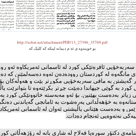
http://xebat.net/attachment/PDF/13_27396_35769.pdf
بو خویندوه ی ئه م دیمانه لینکه که کلیک که
سەربەخۆیی ئافرەتێكی كورد لە ئاسمانی ئەمریكاوە ئەو روو
لە 16ی مانگەوە لە كوردستان روودەدەن ئەوە دەسەلمێنن كە دە
 گەیشتن بە مافی سەربەخۆیی مكوڕتر بێت و هەوڵەكان بۆ 
كورد بە گوێی جیهاندا دەبێت چڕتر بكرێتەوە تا بتوانرێت پا
 زیاتر بەدەست بهێنین. بۆ ئەو مەبەستە خاتوونێكی كورد بە 
تانەوە بە خۆهەڵدانی پەرەشوت بە ئامانجی گەیاندنی دەنگی
ێس و بەدەست هێنانی پاڵپشتی ئەوان لە ئاسمانی ئەمریكادا
ییەكی نەتەوەیی ئەنجام دەدات
.
ننامەی دكتۆر سورەیا فەلاح لە شاری بانە لە رۆژهەڵاتی كور