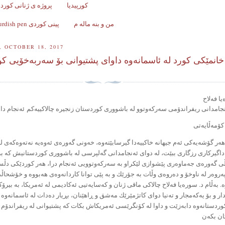
کورپیدیا
پروژه ی ژنانی کورد ل
من و بنه ماله م
Kurdish pen پینی کوردی
 OCTOBER 18, 2017
خانمێكی كورد لە ئاسمانەوە داوای پشتیوانی بۆ سەربەخۆیی ك
جامدانی ریفراندۆمی سەركەوتوو لە باشووری كوردستان زنجیرە چالاكییەكم
ئەنجام دا
كۆمەڵایەتی
هەر گۆشەیەكی ئەم جیهانە خاكییەدا گیرسابێتەوە، خەونی گەورەی ئەوەیە نەتەوەكەی ل
گیركاری رزگاری ببێت، لە دوای ئەنجامدانی گەلپرسی لە باشووری كوردستانیش كە ب
ی گەورەی جەماوەری پێشوازی لێكراو بە سەركەوتوویی ئەنجام درا، هەر كوردێكی دڵس
ەروەر لە ناوخۆ و دەروەی وڵات بە جۆرێك و بە پێی توانا كاردانەوەی هەبووە و خۆشحا
. بەڵام د. سورەیا فەلاح چالاكى ماقى ژنان و كەسایەتیی ئەكادیمی لە ئەمریكا، بە بیرۆ
ر و بۆ یەكەمجار و تەنیا دوای كاتژمێرێك مەشق و ڕاهێنان، بڕیار دەدات لە ئاسمانەو
كوردستانەوە دابەزێت و داوا لە كۆنگرێسی ئەمریكاش بكات كە پشتیوانی لە ریفراندۆم