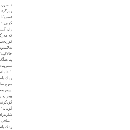
د. سورەی
ئەمريكا 
گوتی: "ل
رای گشت
كە هەرگی
كوردستان
بەلامەوە
چالاكییە
بە هەڵگر
سەربەخۆى
ئامانجی خۆمیان بۆ شی بكەمەوە. "
وەك باسی
بەرپرسان
سەربەخۆ بكەن.
هەر لە ب
گۆنگرێسی
گوتی: "ب
شارەزای 
مافى رەواى گەلەكەمانە هاوكارى و هاوڕایی بەڕێز فڕانك تڕێنت بكەن. "
وەك باسی