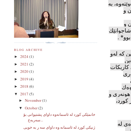
ێتەوە، بە
ن و
 و
 شاجوانێك
وو
. *
BLOG ARCHIVE
ن كە لەو
2024
(1)
►
ین
2021
(2)
►
 كاربكات
2020
(1)
►
وری
2019
(4)
►
وەك
2018
(6)
►
 هونەری و
2017
(5)
▼
 كورد،
November
(1)
►
October
(2)
▼
خانمێكی كورد لە ئاسمانەوە داوای پشتیوانی بۆ
سەربەخ...
ەی لە
ژنیکی کورد له ئاسمانه وه داوای سه ر به خویی
نی