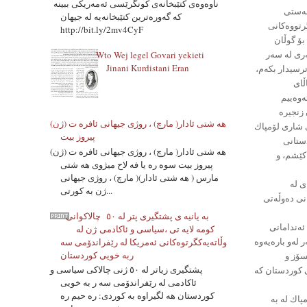
ناوه‌وه‌ی کتێبخانەی کونگرێسی ئه‌مه‌ریکی ببینه‌
ەبەستی
که‌ گه‌وره‌ترین کتێبخانەیه‌ له‌ جیهان
ی 1/10-2017 له ویلایەتە يەكگرتووەكانى
http://bit.ly/2mv4CyF
 بۆ گوڵان
ەری لە سەر
Wto Wej legel Govari yekieti
Jinani Kurdistani Eran
رسیدار بكەم،
ڵای
ەوەییم
زنجیرە
هه شتی ئادار( مارچ) ، روژی جیهانی ئافره ت (ژن)
ى شارى لۆمپاك
پیروز بیت
دستانى
هه شتی ئادار( مارچ) ، روژی جیهانی ئافره ت (ژن)
كێشم، و
پیروز بیت سوه ره یا فه لاح میژوی هه شتی
مارس ( هه شتی ئادار)( مارچ) ، روژی جیهانی
ى له
ژن به کورتی...
نی دەوڵەتی
به یانیه ی پشتگیری پتر له ٥٠ چالاکوانى
 ئەندامانی
کومه لایه تی ،سیاسی و ئاکادمی ژن له
 لەو بارەیەوە
وڵاتەیەکگرتوەکانی ئەمریکا له رێفراندۆمی سه
ربه خویی کوردستان
سۆز و
پشتگیری زیاتر له ٥٠ ژنی چالاکی سیاسی و
ی كوردستان كە
ئاکادمی له رێفراندۆمی سه ر به خویی
کوردستان هه لگیراوه به کوردی: ره حیم ره
پاك له به