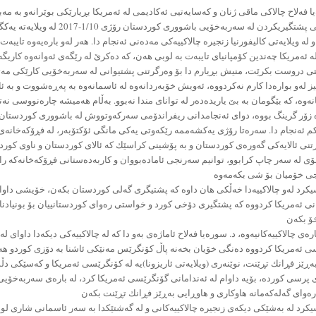
ا فەلاح چالاكى ماقى ژنان و كەسایەتیی ئەكادیمی لە ئەمریكا بڕیارێكی بوێرانەو به م
وەرگرتنی پشتگیریكردن له سەربەخۆيی باشوورى کوردستان رۆژ
و له ويلايەتى كاليفورنيا زنجيره چالاكيیەكی مەدەنى ئەنجام دا. هەر لەو بارەیەوە تایبەت
ە ئەمریكا چەندین كۆمپانیای تایبەت بە لوبی هەن، كە دەكرێ لە رێگەی ئەوانەوە كاریگ
ی دروست بكرێت، منیش بڕیارم دا بۆ وەرگرتنی پشتیوانی لە سەربەخۆیی كارێكی مەت
ز لەو بوارەدا كارم نەكردووە، ئەویش خۆبەردانەوە لە ئاسمانەوە بە پەڕەشووت و بە ئا
ەوە، كە بێگومان بە بێ یاریدەدەر لە توانای مندا نەبوو. بەڵام هەمیشە چارەنووسی نەت
 زۆر گرینگ بووە، دوای ئەنجامدانی ریفراندۆمی سەركەوتووش لە باشووری كوردستان 
كم ئەنجام دا. سەرەتا رۆژى يەكشەممە رێكەوتی يەكى مانگى ئۆكتۆبەر، له فڕۆكەخانە
تنى ئالایەكى گەورەی كوردستان و به پۆشينى كراسێك كه ئالاى كوردستان و ناوی كور
 لە سەر چاپ كرابوو، توانیم سەرنجى ئامادەبووان و كاربەدەستانی فڕۆكەخانەكە را
كرد لەو چالاكییەدا خەڵكی هان داوە كە پشتیگری گەلی كوردستان بكەن، خۆیشی داوا
ى ئەمريكا كردووە كە پشتگيرى دۆخى كورد و خواستى رەواى كوردستانییان بۆ بونیادنا
ارەی چالاكییەكانیەوە، د. سورەیا فەلاح ئاماژەی بەو دا كە لە چالاكییەكی دیكەدا داوای لە
 ئەمریكا كردووە دەنگى خۆيان بخەنه پاڵ كۆنگرێس مەنێكی ئاشنا بە دۆزی كوردو هەر
ەڕێز فڕانك تڕێنت، نوێنەری (ويلایەتى ئاريزونا)یە له كۆنگرێسی ئەمريكا و كەسێكی دڵ
پرسی كوردە، بۆیە داوام لە ئەندامانی گۆنگرێسی ئەمریكا كرد، لە بارەی سەربەخۆی
كرد له بەشێكى ديكەی زنجيره چالاكییەكانی و لە گەشتێكدا به سەر ئاسمانى شارى لوم