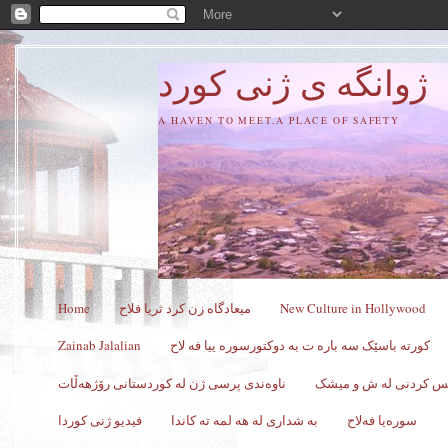
ژوانگه‌ ی ژنی كورد
A HAVEN TO MEET,A PLACE OF SAFETY
New Culture in Hollywood
میعادگاه زن كرد ثریا فلاح
Home
کورته باسێک سه باره ت به دوکتورسوره ییا فه لاح
Zainab Jalalian
کس کردنی له ش و میشک
ناوەندی پرسی ژن لە کوردستانی رۆژهەڵات
سورەیا فەلاح
به شداری له هه لمه ته کاندا
فیدیو ژنی کوردا