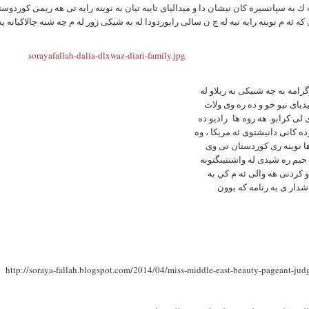
ه ك به سپانسيره كان نيشان دا و ميدالياى تايبه تيان به نوينه رايه تى هه ريمى كوردوست
ه ئه م نوينه رايه تيه له چ ن سالى رابوردودا له به شيكى زور له م چه شنه چالاكيانه 
گرامه به چه شنيكى به ربلاو له
يدياى نيو خو و ده ره وى ولات
لى كرابو. هه روه ها رادیو ده
ه کانی دانیشتوی ئه مریکا ، وه
ا نوینه ری کوردستان تی وی
حیم ره شیدی له واشنتينگتونه
او كردنى هه والى ئه م كي به
http://soraya-fallah.blogspot.com/2014/04/miss-middle-east-beauty-pageant-jud