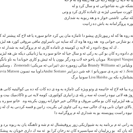
يشكه ش به شاجوانى ئه و سال كرد و له
کورت سپاسی لیژنه ی ئاماده کاری کرد و وتی
له تیکی ئاشتی خواز ه و هه ربویه به شداری
 روه ها كه له ريپورتاژي پيشو دا ئاماژه مان پي كرد خاتو سوره يا فه لاح كه پيشتر له ك
د بو شاژنى جوانى وه هه روه ها وه ك كه سايه تي ناسراوى مافى مروڤى كورد هه لبژير
ك له پينج دادوه ر له لايه ن كوميته ى ئاماده كارى ئه م پروگرامه به شدار ئه م پروگرامه بون .
ی دادوه ره کان بو كى به ركى ئه و سال جيا له خاتو سو ره ييا ژنانیکی ديكه ش هه لبژي
مويان یاخو خه لات وه رگر بوون یا له ئيش و كارى خوياندا به ناو بانگن. كه ده بيت به uez
وسکیز(ئه مریکی ) ، Zomoradi شالی 
Lisa  لیزا هه یشئاماژه بكه ين
ه ييا فه لاح له خاتيمه ى وتو ويژه كى ئاماژه به وه ى ده كات که ده بى كواليتيه كانى ه
ژ هه لاتى نيوه راست له سه ر پله ى زانيارى كولتورى، كومه لايه تى و ئاكادميك بيت وه 
 هه لبژيراوه كان بو مافى مروڤ و چالاكى خير خوازانه روون بكريته وه. خاتو سو ره يي
بالاى جوان نابى وه ك خالى سه ره كى چاوى لى بكريت. زانين و قسه كردنى يه ك له زم
به رانى ئه م برنامه يه به شيوازيكى زور پروفيشنال ئه م شه و ئاهنگه يان به ريوه برد و 
 كه يان كه بو ريزلينان له سپانسيره كان ته رخان كرا بو ئه مه ك دارى خويان به پيش