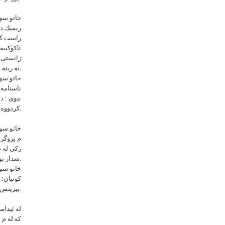
خاتو سور
ريميك دا
راست که
ناکوکیىه
زانستی ک
نه ريته ناحه زه كان چه وساونه تو و خه رانه ته ژير توندوتيژى و مافه كانيان وه ژير پى خراوه.
ناسنامه 
نیوی : د
كردووه و ره چه ى كار و چالاكى باشيان بو گه نجه كانى كورد شكاندووه.
خاتو سور
رکی له م
شدار بوانى كورد و هه روه ها له منيش كه وه ك دادوه ريك بو ئه م پروگرامه هه لبژيرابوم.
خاتو سور
كوتيان؛ 
بیزینس و که سایه تی دیکه وه به ریوه چوه.
له ئيدام