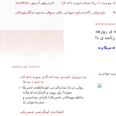
ه نیو وینه دا -ریتا نسیان/سوره یا فه لاح
AzarMehr- ئازەرمێهر-آذرمهر
ناوەرۆکی راگەیەنراوی جیهانیی ماڤی مرۆڤی نەتەوە یەکگرتووەکان
WEDNESDAY,
ه ی روژهه
رنامه ى دا
ئه مریک
ا و به
POPULAR POSTS
ژنی جوانی و
وت و ویژی تایبه تی میدیا له گه ل سوره یا فه لاح--
ئه حمه د سه فا
1- رؤلَى ذن لة ئيدارةكردنى كؤمةلَطةى ئةمريكا
ضؤنة؟ زؤر روون و ئاشكراية لة ولاَتة
يةكطرتووةكانى ئةمريكادا ئازادى شةخسى و
سةربةخؤيان لة ...
کتێبخانەی کونگرێسی ئه‌مه‌ریکی