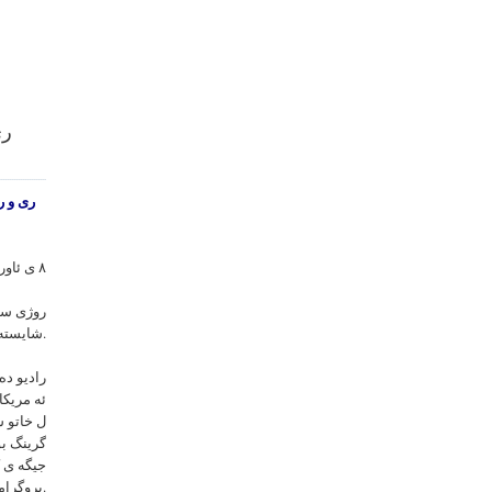
ری
ری و ر
٨ ى ئاوريلى ٢٠١٤ زايينى
روژی سی 
شایسته ی روژهه لاتی ناوه راست و بنه ماله کانیان بوو.
ئه مریکا
ل خاتو س
گرینگ بو
جیگه ی ک
پروگرامه كه دا خسته به ر پرسیار.