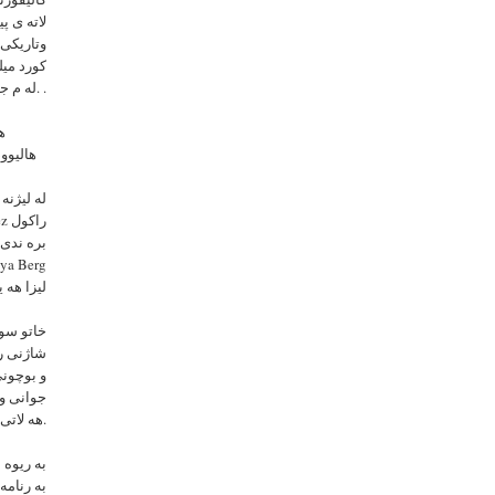
لاته ى پ
وتاریکی 
کورد میل
.
له م جوره پروگرامانه به باش ده زانیت.
هه
هاليوو
له
لیژنه 
سونیا برگ Haisha
خاتو سور
شاژنى رو
و بوچونى
جوانى و 
هه لاتى نيوه راست پيويسته بو به شدارى له م پروگرامه دا.
به ریوه 
به رنامه