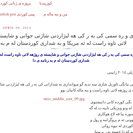
کورپیدیا
پروژه ی ژنانی کورد ل
من و بنه ماله م
Kurdish pen پینی کوردی
 APRIL 09, 2014
 و ره سمی کی به ر کی هه لبژاردنی شاژنی جوانی و شایست
لاتی ناوه راست له ئه مریکا و به شداری کوردستان له م به 
ه سمی کی به ر کی هه لبژاردنی شاژنی جوانی و شایسته ی روژهه لاتی ناوه راست له 
شداری کوردستان له م به رنامه ى دا
مانگی ئاوریل شاری سه ندیه گو میوانداری به شدارانی كى به ر کی هه لبژاردنی شا
رادیو ده نگی کورده کانی دانیشتوی
 له وتو ویژیکی تایبه ت له گه
وره ییا فه لاح هوکاری
ونی ئه م پروگرامه و رول و
وردی له نیوه روکی