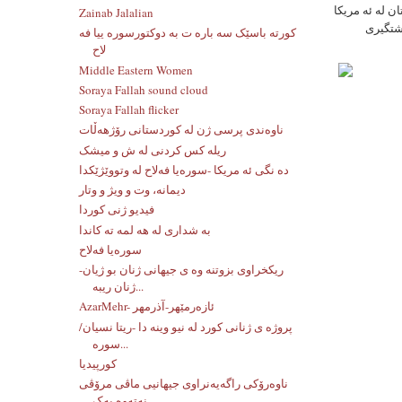
ان له ئه مريكا
Zainab Jalalian
پشتگيرى
کورته باسێک سه باره ت به دوکتورسوره ییا فه
لاح
Middle Eastern Women
Soraya Fallah sound cloud
Soraya Fallah flicker
ناوەندی پرسی ژن لە کوردستانی رۆژهەڵات
ریله کس کردنی له ش و میشک
ده نگی ئه مریکا -سوره‌یا فه‌لاح له‌ وتووێژێکدا
دیمانە، وت و ویژ و وتار
فیدیو ژنی کوردا
به شداری له هه لمه ته کاندا
سورەیا فەلاح
ریکخراوی بزوتنه وه ی جیهانی ژنان بو ژیان-
ژنان ریبه...
AzarMehr- ئازەرمێهر-آذرمهر
پروژه ی ژنانی کورد له نیو وینه دا -ریتا نسیان/
سوره...
کورپیدیا
ناوەرۆکی راگەیەنراوی جیهانیی ماڤی مرۆڤی
نەتەوە یەک...