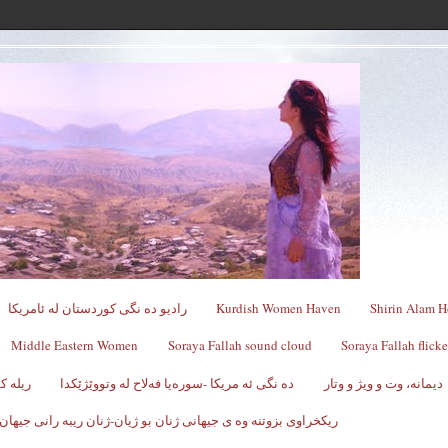
Shirin Alam H
Kurdish Women Haven
رادیو ده نگی کوردستان له ئامریکا
Middle Eastern Women
Soraya Fallah sound cloud
Soraya Fallah flicke
دیمانە، وت و ویژ و وتار
ده نگی ئه مریکا -سوره‌یا فه‌لاح له‌ وتووێژێکدا
ریله 
ریکخراوی بزوتنه وه ی جیهانی ژنان بو ژیان-ژنان ریبه رانی جیهان