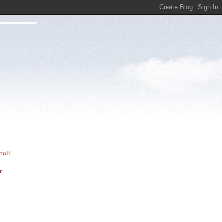
ooli
r