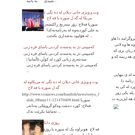
شیدی به یانیه...
وت و ویژی جانی دیلان له ده نگی ئه
مریکا له گه ل سوره یا فه لاح
سوریا فه‌لاح: زۆر سه‌رنج ڕاکێشه‌ره‌
به‌ جلی کوردیه‌وه‌ له‌ به‌رنامه‌یه‌کدا
له‌ هۆلیود به‌شداری بکه‌ێت ...
روگرامه دا هاو
ه ها وه لاتى
که‌مپینی دژ به‌ په‌سه‌ند کردنی یاسای فره‌ ژنی
ه ريان برى كه
که‌مپینی دژ به‌ په‌سه‌ند کردنی یاسای فره‌ ژنی
ى هه ريمه كه و
سه‌نته‌ری ژنانی کورد له‌ کوڵن-ئاڵمانیا |
که‌مپینی دژ به‌ په‌سه‌ند کردنی یاسای فره‌ ژنی
...
 له ى نيهايى
رنامه دا
وت و ویژی جانی دیلان له ده نگی ئه مریکاوه له
رد له كى به
گه ل سوره یا فه لاح
 پله يكى زور
http://www.voanews.com/kurdish/news/sorya_f
alah_08may11-121470409.html سوریا
فه‌لاح: کورد ده‌بێت وه‌کو گروپێکی په‌نابه‌ر
ته‌ماشا بکرێت نه‌ک ...
روژی دایک
فه لاح هونراوه یک له سوره یا روژی
دایک یانی به قه د هه مو روژی