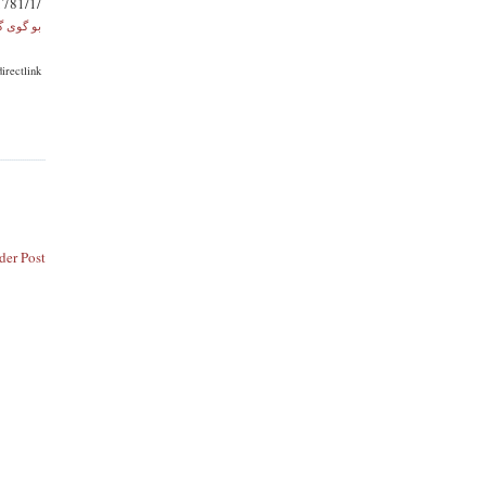
1781/1/
+ بو گوى گيرتن له به رنامه كانى رادوى ، سه روينه كه بچركينه
irectlink
der Post