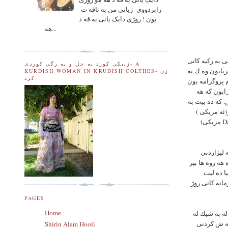
رابردووی ژیانی من به تاقه ت
بون ! روژی دایک یانی به قه د
هه...
ى به ركيه كانى
ژنیکی کورد به جل و به رگی کوردی- A
يابون وه ك يه
KURDISH WOMAN IN KRUDISH COLTHES- زن
کرد
رابون كه هه
Racquel Vasq راکول
زوموره دی (ئیرانی-ئه مریکی) Brandy Williams بره ندی ویلیامز (ئه
مریکی) Davia Matson داویا مه تسونAndre Soriano ئه ندره ی سوریانو ): فه شن دیزاینر ) ،Sonya Berg
ه لبژاردنى
هه روه ها بير
ا ده ليت
انه كانى روژ
PAGES
Home
له به شيك له
كه ش كردنى
Shirin Alam Hooli