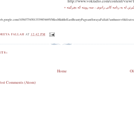
http://www.vokradio.com/content/view/
aweb.google.com/105657545013539854695/MissMiddleEastBeautyPageantSorayaFallah?authuser=0&feat=d
OREYA FALLAH
AT
12:42 PM
TS:
Home
Ol
Post Comments (Atom)