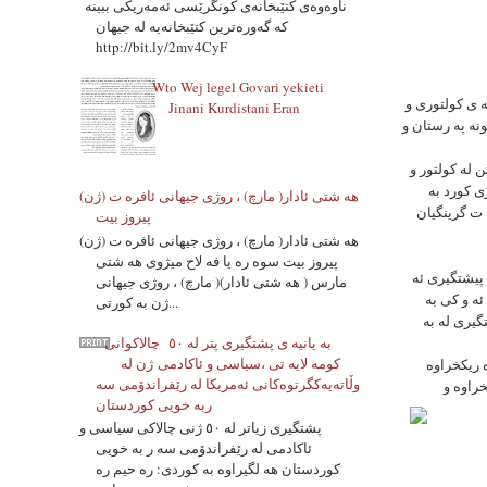
ناوه‌وه‌ی کتێبخانەی کونگرێسی ئه‌مه‌ریکی ببینه‌
که‌ گه‌وره‌ترین کتێبخانەیه‌ له‌ جیهان
http://bit.ly/2mv4CyF
Wto Wej legel Govari yekieti
ه ى کولتورى و
Jinani Kurdistani Eran
نه په رستان و
خاتو سوره ييا ده ليت؛ ئه مه بو جاری يه كه مه که هه مو نه ته وه کان له گه ل یه ک دا بو ریزگرتن له کولتور و
ی کورد به
هه شتی ئادار( مارچ) ، روژی جیهانی ئافره ت (ژن)
 ت گرينگيان
پیروز بیت
هه شتی ئادار( مارچ) ، روژی جیهانی ئافره ت (ژن)
پیروز بیت سوه ره یا فه لاح میژوی هه شتی
 پيشتگيرى ئه
مارس ( هه شتی ئادار)( مارچ) ، روژی جیهانی
ی ئه وه لی ئه و کی به
ژن به کورتی...
گيرى له به
به یانیه ی پشتگیری پتر له ٥٠ چالاکوانى
کومه لایه تی ،سیاسی و ئاکادمی ژن له
ه ريكخراوه
وڵاتەیەکگرتوەکانی ئەمریکا له رێفراندۆمی سه
خراوه و
ربه خویی کوردستان
پشتگیری زیاتر له ٥٠ ژنی چالاکی سیاسی و
ئاکادمی له رێفراندۆمی سه ر به خویی
کوردستان هه لگیراوه به کوردی: ره حیم ره