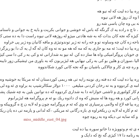
ه ییا ده ليت که له نیو هه
 وه ك روژ هه لاتى نيوه
 بى وه چان باسی شه رو
 ، تا چ ه راده يه ك گرنگه که باس له خوشى و جوانى بكريت و بایه خ به جوانی و ناسنام
یژه گه نجه کان بدات كه به شه هادتى ميژو له روژهه لاتى نيوه راست دا به ده ستى كو
ی خویان پروگرامیکی واه ها ساز ده كن. له نیو به شدارانی ئه و کی به ر کی دا سی کیژ
الیا ،سوزان و هلین بو كى به ركى نيهايي هه لبژيربون كه به باورى من ئيشيكى زور تايبه
ه ييا ده ليت كه ده فته ری نوینه رایه تی هه ریمی کوردستان له ئه مريكا به خوشيه وه
م پروگرامه ى كردووه و به ته رخان كردنى مبليغى ١٠٠٠ دولار سکالرشیپ به براوه 
 كار كولتورى و ئاشتى خوازانه دا به شدارى كردووه كه ده توانين بلين به چه شنيك پشت
ه ييا فه لاح له ولامى پرسيارى ئه وي كه ئه م پروگرامه چون و له لايه ن چ ه گروپيكه و
ئه م کاره له لایه ن ریکخراوه ی بازه رگانی ئه مریکی –که لدانی و یارمه تی ده یان ریک
ه ى ئه م وتوويژه دا خاتو سوره ييا ده ليت
كه له م به رنامه دا ١٧ کیژی گه نج که دایک و