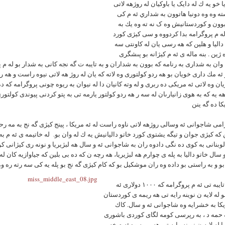
ا خو يه ك له دایک یا باوکیان له روژهه لاتی
ته وه وه دونيا هاتوون به شداري ئه م كى
وون و کوردستانیش وه ک نه ته وه يك به
 م پروگرامه بدا كردووه و سى کیژی کورد
اليا و هلين كه هه رسى يان له كاونتى سه
ه ژين . بنه ماله ی ئه م کیژانه بو پىشگری
وان به شداری به رنامه که بوون به شداران و به تايبه ت گه نجه كانى به شدار بو له م پ
ه مك دارى خويان بو هه ردو كولتورى وه لاته كه يان له روژ هه لاتى نيوه راست و هه رو
يان وه لاتى ئه مريكى ده ربرى و له وته كانيان دا له نيوان به ريوه چونى پروگرامه كه د
هه يه كه به هوى زانيارىان له سه ر هه ردو كولتور يارمه تى به پتو كردنى پيوندى كولتور
امى شاجوانى ئه وسالى روژهه لاتى ناوه راست له ئه مريكا ، پينج كيژى گه نج به مه رحه
كه كيژى جوان و تيگه يشتوى كورد خاتو داليانيش يه ك له وان بو. له خاتيمه ى ئه م به 
وبنانى به كوى ده نگى دادوه ران به شاجوانى ئه و سال هه لبژيريا و نونه رى كيژانى كو
 سال خاتو داليا به پله ى چوارم هه لبژيريا، هه رچه ن كه ده بى بلين كه جياوازيه كان له
خه لاتى تايبه تى ئه م پروگرامه كه ١٠٠٠ دولارى ئه
 له لايه ن نوينه رايه تى هه ريمه ى كوردستان
يكا به خشرايه وه شاجوانى ئه و سال. كاك
 حمه د ، به رپرسى كومه لگاى كوردى باشورى
ا له لايه ن نوينه رايه تى هه ريمه وه ئه م خه