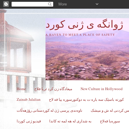
ژوانگه‌ ی ژنی كورد
A HAVEN TO MEET,A PLACE OF SAFETY
New Culture in Hollywood
میعادگاه زن كرد ثریا فلاح
Home
کورته باسێک سه باره ت به دوکتورسوره ییا فه لاح
Zainab Jalalian
کس کردنی له ش و میشک
ناوەندی پرسی ژن لە کوردستانی رۆژهەڵات
سورەیا فەلاح
به شداری له هه لمه ته کاندا
فیدیو ژنی کوردا