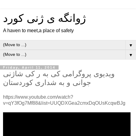
ژوانگه‌ ی ژنی كورد
A haven to meet,a place of safety
▼
▼
Friday, April 11, 2014
ویدیوی پروگرامی کی به ر کی شاژنی
جوانی و به شداری کوردستان
https://www.youtube.com/watch?
v=qY3fOg7Mf88&list=UUQDXGea2cmxDqOUsKcqwBJg