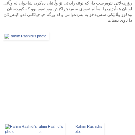
رۆژهەلاتی نێوەرست دا، کە نوێنەرایەتی نۆ وڵاتیان دەکرد، شاجوان لە وڵاتی
لوبنان هەڵبژێردرا. بەڵام ئەوەی سەرنجڕاکێش بوو ئەوە بوو کە کوردستان
وەکوو وڵاتێکی سەربەخۆ بە بەردەوامی و لە بڕگە جیاجیاکانی ئەو کێبەڕکێ
دا ناوی دەهات.