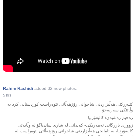
Rahim Rashidi
added 32 new photos.
·
5 hrs
کێبەڕکێی هەڵبژاردنی شاجوانی رۆژهەڵاتی نێوەراست کوردستانی کرد بە
وڵاتێکی سەربەخۆ
رەحیم رەشیدی/ کالیفۆرنیا
ژووری بازرگانی ئه‌مه‌ریکی- کەلدانی له‌ شاری ساندیاگۆ لە وڵایەتی
کالیفۆرنیا، بە ئامانجی هەڵبژاردنی شاجوانی رۆژهەڵاتی نێوەراست لە