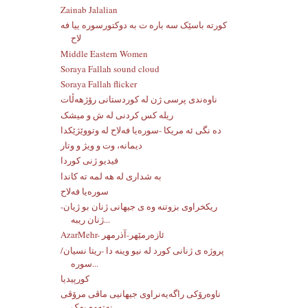
Zainab Jalalian
کورته باسێک سه باره ت به دوکتورسوره ییا فه
لاح
Middle Eastern Women
Soraya Fallah sound cloud
Soraya Fallah flicker
ناوەندی پرسی ژن لە کوردستانی رۆژهەڵات
ریله کس کردنی له ش و میشک
ده نگی ئه مریکا -سوره‌یا فه‌لاح له‌ وتووێژێکدا
دیمانە، وت و ویژ و وتار
فیدیو ژنی کوردا
به شداری له هه لمه ته کاندا
سورەیا فەلاح
ریکخراوی بزوتنه وه ی جیهانی ژنان بو ژیان-
ژنان ریبه...
AzarMehr- ئازەرمێهر-آذرمهر
پروژه ی ژنانی کورد له نیو وینه دا -ریتا نسیان/
سوره...
کورپیدیا
ناوەرۆکی راگەیەنراوی جیهانیی ماڤی مرۆڤی
نەتەوە یەک...