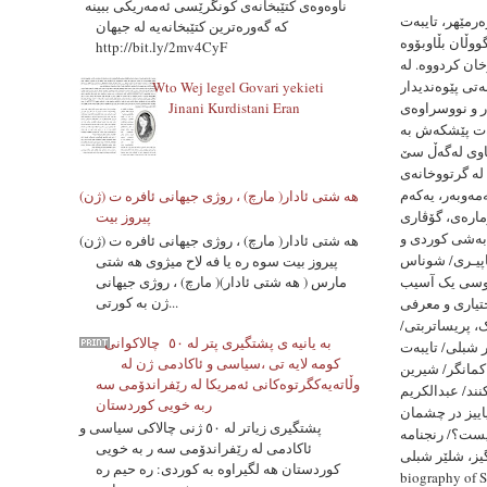
ناوه‌وه‌ی کتێبخانەی کونگرێسی ئه‌مه‌ریکی ببینه‌
ەرمێهر، تایبەت
که‌ گه‌وره‌ترین کتێبخانەیه‌ له‌ جیهان
گووڵان بڵاوبۆوە NNSROJ: ڕێکخراوی ژنانی ئازەرمێهری کوردستان دووهەمین وەرزنامەی
http://bit.ly/2mv4CyF
ان لە سەر شەهیدانی 19ی گووڵان تەرخان کردووە. لە
تی پێوەندیدار
Wto Wej legel Govari yekieti
ار و نووسراوەی
Jinani Kurdistani Eran
ایبەت پێشکەش بە
ی سیاسی کورد کراوە کە ڕۆژی 19ی گووڵانی 1389ی هەتاوی لەگەڵ سێ
لە گرتووخانەی
مەوبەر، یەکەم
هه شتی ئادار( مارچ) ، روژی جیهانی ئافره ت (ژن)
مارەی، گۆڤاری
پیروز بیت
 بەشی کوردی و
هه شتی ئادار( مارچ) ، روژی جیهانی ئافره ت (ژن)
– Identity، نگین
پیروز بیت سوه ره یا فه لاح میژوی هه شتی
مارس ( هه شتی ئادار)( مارچ) ، روژی جیهانی
اموسی یک آسیب
ژن به کورتی...
تیاری و معرفی‌
، پریساتربتی/
به یانیه ی پشتگیری پتر له ٥٠ چالاکوانى
 شبلی/ تایبەت
کومه لایه تی ،سیاسی و ئاکادمی ژن له
د کمانگر/ شیرین
وڵاتەیەکگرتوەکانی ئەمریکا له رێفراندۆمی سه
ند/ عبدالکریم
ربه خویی کوردستان
اییز در چشمان
پشتگیری زیاتر له ٥٠ ژنی چالاکی سیاسی و
کیست؟/ رنجنامە
ئاکادمی له رێفراندۆمی سه ر به خویی
Anfal another Holocaust/ Abdolkari
کوردستان هه لگیراوه به کوردی: ره حیم ره
گۆڤارەکە کرتە لە سەر ئەو بەرسەتەرە بکە .