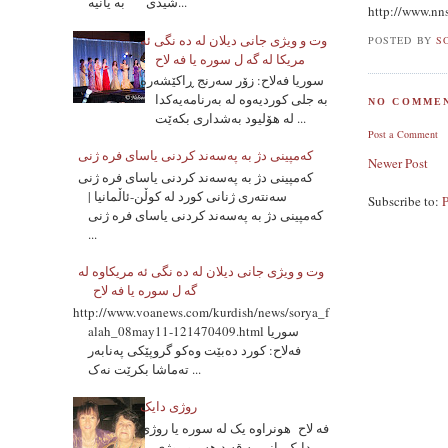
شیدی به یانیه...
http://www.n
وت و ویژی جانی دیلان له ده نگی ئه
POSTED BY
S
مریکا له گه ل سوره یا فه لاح
سوریا فه‌لاح: زۆر سه‌رنج ڕاکێشه‌ره‌
به‌ جلی کوردیه‌وه‌ له‌ به‌رنامه‌یه‌کدا
NO COMMEN
له‌ هۆلیود به‌شداری بکه‌ێت ...
Post a Comment
که‌مپینی دژ به‌ په‌سه‌ند کردنی یاسای فره‌ ژنی
Newer Post
که‌مپینی دژ به‌ په‌سه‌ند کردنی یاسای فره‌ ژنی
سه‌نته‌ری ژنانی کورد له‌ کوڵن-ئاڵمانیا |
Subscribe to:
که‌مپینی دژ به‌ په‌سه‌ند کردنی یاسای فره‌ ژنی
...
وت و ویژی جانی دیلان له ده نگی ئه مریکاوه له
گه ل سوره یا فه لاح
http://www.voanews.com/kurdish/news/sorya_f
alah_08may11-121470409.html سوریا
فه‌لاح: کورد ده‌بێت وه‌کو گروپێکی په‌نابه‌ر
ته‌ماشا بکرێت نه‌ک ...
روژی دایک
فه لاح هونراوه یک له سوره یا روژی
دایک یانی به قه د هه مو روژی