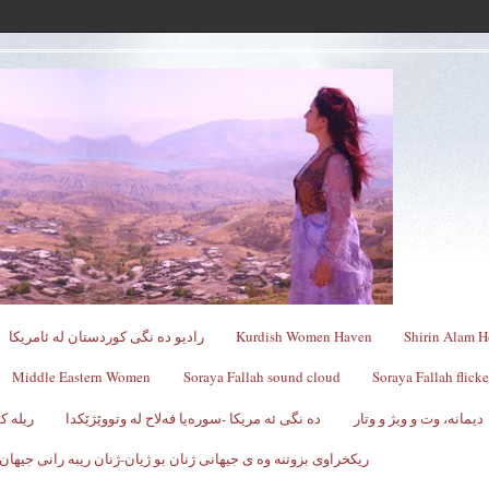
Shirin Alam H
Kurdish Women Haven
رادیو ده نگی کوردستان له ئامریکا
Middle Eastern Women
Soraya Fallah sound cloud
Soraya Fallah flicke
دیمانە، وت و ویژ و وتار
ده نگی ئه مریکا -سوره‌یا فه‌لاح له‌ وتووێژێکدا
ریله 
ریکخراوی بزوتنه وه ی جیهانی ژنان بو ژیان-ژنان ریبه رانی جیهان