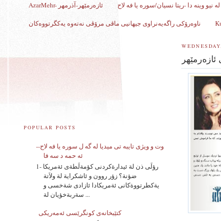
ه نیو وینه دا -ریتا نسیان/سوره یا فه لاح
AzarMehr- ئازەرمێهر-آذرمهر
ناوەرۆکی راگەیەنراوی جیهانیی ماڤی مرۆڤی نەتەوە یەکگرتووەکان
WEDNESDAY,
ئازەرمێهر
POPULAR POSTS
وت و ویژی تایبه تی میدیا له گه ل سوره یا فه لاح--
ئه حمه د سه فا
1- رؤلَى ذن لة ئيدارةكردنى كؤمةلَطةى ئةمريكا
ضؤنة؟ زؤر روون و ئاشكراية لة ولاَتة
يةكطرتووةكانى ئةمريكادا ئازادى شةخسى و
سةربةخؤيان لة ...
کتێبخانەی کونگرێسی ئه‌مه‌ریکی