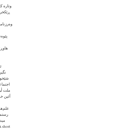
وتاره ک
وەرزنامە
هاوڕێ
ئ
شێخول
اجتماع
ملت لٔ
آئین خو
علم‌هو
رستمی
میدی