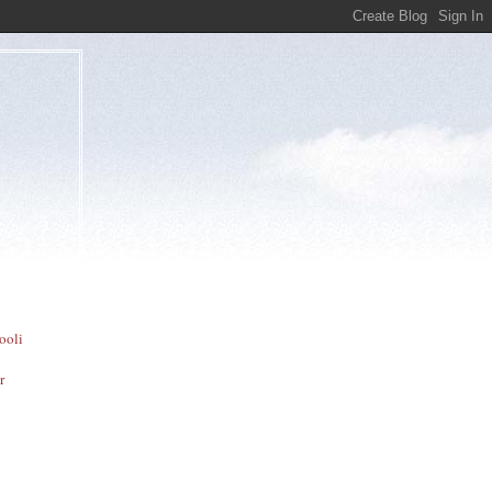
ooli
r