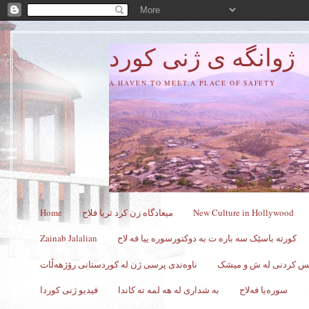
ژوانگه‌ ی ژنی كورد
A HAVEN TO MEET,A PLACE OF SAFETY
New Culture in Hollywood
میعادگاه زن كرد ثریا فلاح
Home
کورته باسێک سه باره ت به دوکتورسوره ییا فه لاح
Zainab Jalalian
کس کردنی له ش و میشک
ناوەندی پرسی ژن لە کوردستانی رۆژهەڵات
سورەیا فەلاح
به شداری له هه لمه ته کاندا
فیدیو ژنی کوردا