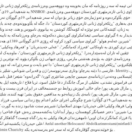
انی ئیمه له سه ر روژنامه که مان بخویننه وه دووهەمین وەرزنامەی ڕێکخراوی ژنانی ئاز
بە شەهیدانی 19ی 
خۆی بڵاوکردەوە و ئەو ژمارەی خۆی زیاتر بۆ دو
ی بەهاری "ڕێکخراوی ژنانی ئازەرمێهری کوردستان" دا، جگە لە بڵاوبوونەوەی چەند بابە
بە ژنان، کێشەکانی ئەو توێژە لە کۆمەڵگا، کوشتن بە بیانووی نامووس و هتد، چەند وت
پێوەندیدار بە 4 گیراوی سیاسی ئیعدامکراوی کوردیش دەکەوێتە بەرچاو. وەرزنامەکە بە ت
"شیرین عەلەم هولو". گیراو
یی تری کوردی بە ناوەکانی "فەرزاد کەمانگەر"، "عەلی حەیدەریان" و "فەرهاد وەکیلی" 
ئێڤین لە تاران لەەسێدارەدرا. "ڕێکخراوی ژنانی ئازەرمێهری کوردستان"، ماوەیەک لە
وەرزنامەی خۆی بە بۆنەی هەشتی مارس، ڕۆژی جیهانی ژن بڵاوکردبۆوە. لە نوێترین ژ
ێلێکترۆنی "ڕێکخراوی ژنانی ئازەرمێهری کوردستان" دا ئەو بابەت و سەردێڕانە، لە دوو
فارسی دا دێنە بەرچاو: وتاری سەرنووسەر/ ژن و‌ قه‌یرانی شوناس، شلێر باپیـری/ شوناس
ئیسلامی وەتەنی/ ژیاننامەی سیمین چایچی شاعێری کورد/ "گەڕانەوە" شێعر/ قتل ن
ی فراموش نشدنی، تحليلى از مرگ جانگداز دعا خليل اسود، ثريا فلاح / تاریخچه ایل بخ
ر، مارال شریف پور/ جای خالی اموزش روابط دو جنسنمخالف در ایران قرن بیست و یک
ن بس، مارال شریف پور/ نامەی یک زنپناەجو به مدافعین حقوق بشر؛ تهیە کنندە، شلێر
بە شەهیدانی ١٩ی گۆڵان/ شرح چگونگی اجرای حکم اعدام پنج زندانی سیاسی، فرزا
لی/ فرهاد وکیلی/علی حیدریان/ مهدی اسلامیان/ شیرینم سنت شانبود زنده به گورت کن
/ شيرين" دختر عصيانگر كوهستان، ريوار آبدانان/ یەکشەممەی ڕەش. فواد فتاحی/ پ
ا/ فرزاد کمانگر/زندان اوین/ نامهفرزندان فرهاد وکیلی به پدر/ گناه چیست؟ گناهکار 
علی حیدریان/ یکشنبەغم انگیز، شلێر شبلی/ mrostami(mirfard/A short
biography of Simin Chaeichy بۆ خوێندنەوەی 