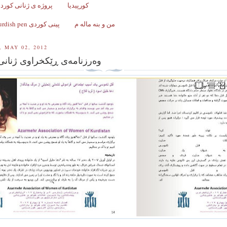
کورپیدیا
پروژه ی ژنانی کورد ل
من و بنه ماله م
Kurdish pen پینی کوردی
 MAY 02, 2012
وەرزنامەی ڕێکخراوی ژنانی 