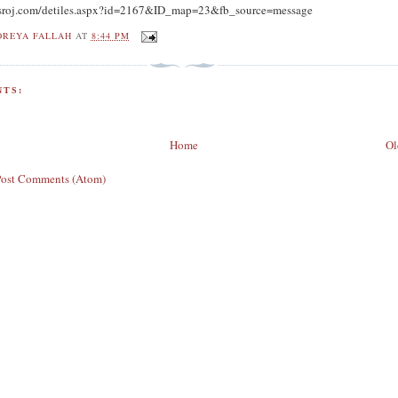
nsroj.com/detiles.aspx?id=2167&ID_map=23&fb_source=message
OREYA FALLAH
AT
8:44 PM
TS:
Home
Ol
Post Comments (Atom)