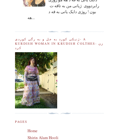
رابردووی ژیانی من به تاقه ت
بون ! روژی دایک یانی به قه د
هه...
ژنیکی کورد به جل و به رگی کوردی- A
KURDISH WOMAN IN KRUDISH COLTHES- زن
کرد
PAGES
Home
Shirin Alam Hooli