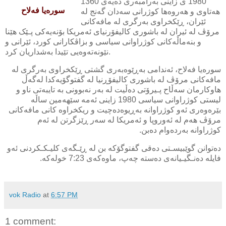
1980 ی زاینی به‌رامبه‌ری ده‌یه‌ی 1360
سوره‌یا فه‌لاح
هه‌تاوی و هه‌روه‌ها کوژرانی سه‌دان گه‌نج له
ئێران، ڕێکخراوی به‌رگری له‌ مافه‌کانی
مرۆڤ له ئیران له باشوری کالیفۆرنیای ئه‌مریکا بۆنه‌یه‌کی پـێک هێنا
و
بنه‌ماڵه‌کانی کوژراوانی سیاسی و بزاڤکارانی کورد، ئێرانی و
نێونه‌ته‌وه‌یی تێیدا به‌شداریان کرد.
سوره‌یا فه‌لاح، ئه‌ندامی به‌ڕێوه‌به‌ری گشتی ڕێکخراوی به‌رگری له‌
مافه‌کانی مرۆڤ له‌ باشوری کالیفۆڕنیا له‌ گفتوگۆیه‌کدا له‌گه‌ڵ
هاوکارمان سه‌ڵاح پـیرۆتی ده‌ڵیت له‌ به‌ر نه‌بوونی به‌ تایبه‌تی
ناو و
لیستی کوژراوانی سیاسی 1980 زاینی ئه‌مه‌ سێهه‌مین ساڵه
بێره‌وه‌ری ئه‌و کوژراوانه به‌ڕیوه‌ده‌چیت و ریکخراوه کانی مافه‌کانی
مرۆڤ هه‌م له ئه‌وروپا و ئه‌مریکا له‌ سه‌ر ڕێزگرتن له‌ ئه‌م
کوژراوانه‌ به‌رده‌وام ده‌بن.
ده‌توانن گوێبیسـتی ده‌قی گفتوگۆكه‌ بن له‌ ڕێـگه‌ی كلیـكـكردنی ئه‌و
فایله‌ ده‌نـگیـیانه‌ی ده‌سته‌ چه‌پ‌، ماوه‌كه‌ی 7:23 خوله‌كه‌.
vok Radio
at
6:57 PM
1 comment: