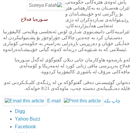
پاش ئه‌وه‌ی هێزه‌کانی حکومه‌تی
ئێران هه‌سـتان به‌ به‌کارهێنانی هێز
بۆ ڕاگرتنی ئه‌و خۆپـیشـاندان و
سـوره‌یا فه‌لاح
ڕێـپـێوانانه‌ی سـازده‌کران له‌ دژی
ئه‌نجامی هه‌ڵـبژاردنه‌کان،
ئێرانیـیه‌کانی دانیشـتووی شـاری لۆس ئه‌نجلسی ویلایه‌تی کالیفۆرنیا
ده‌سـتیان کرد به‌ چه‌ندین چالاکی جۆراوجۆر بۆ پشـتیوانیکردن له‌
خه‌ڵـکی خۆیان و ده‌ربڕینی ناڕه‌زایی به‌رامبه‌ر به‌ حکومه‌تی کۆماری
ئیسلامی که‌ به‌ شـێویه‌کی دڕندانه‌ که‌وته‌ گیانی خۆپـیشـانده‌رانه‌وه‌.
له‌و باره‌یه‌وه‌ هاوکارمان جانی دیلان گفتوگۆی له‌گه‌ڵ سـوره‌یا
فه‌لاح به‌رپـرسی مافی ژنانی کورد له‌ ئه‌مه‌ریکا و کۆمه‌ڵه‌ی
مافه‌کانی مرۆڤ له‌ باشوری کالیفۆرنیا کردووه‌.
ده‌توانن گوێبیسـتی ده‌قی گفتوگۆكه‌ بن له‌ ڕێـگه‌ی كلیـكـكردنی ئه‌و
فایله‌ ده‌نـگیـیانه‌ی ده‌سته‌ چه‌پ‌، ماوه‌كه‌ی 8:21 خوله‌كه‌.
چاپ بكه
E-mail
Digg
Yahoo Buzz
Facebook