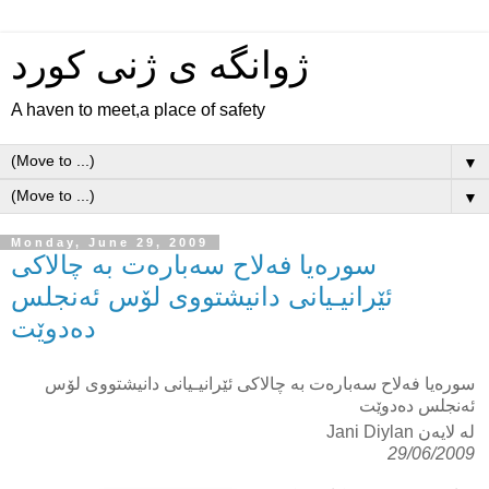
ژوانگه‌ ی ژنی كورد
A haven to meet,a place of safety
▼
▼
Monday, June 29, 2009
سوره‌یا فه‌لاح سه‌باره‌ت به‌ چالاکی
ئێرانیـیانی دانیشتووی لۆس ئه‌نجلس
ده‌دوێت
سوره‌یا فه‌لاح سه‌باره‌ت به‌ چالاکی ئێرانیـیانی دانیشتووی لۆس
ئه‌نجلس ده‌دوێت
له لایه‌‌ن Jani Diylan
29/06/2009