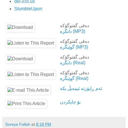
del.icio.us
StumbleUpon
دابگره (MP3)
گوێبگره (MP3)
دابگره (Real)
گوێبگره (Real)
ئه‌‌م ڕاپۆرته ئیمه‌یڵ بكه
بۆ چاپكردن
Soreya Fallah
at
8:18 PM