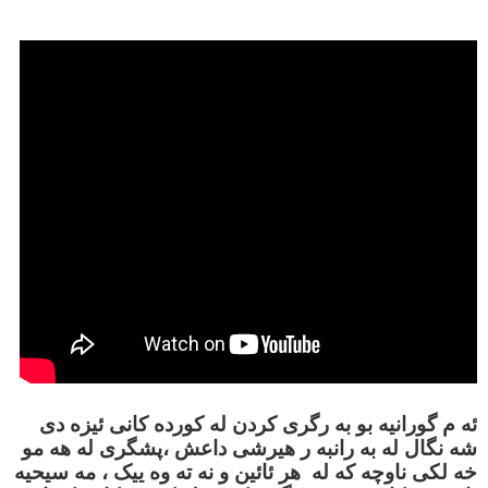
ئه م گورانیه بو به رگری کردن له کورده کانی ئیزه دی
شه نگال له به رانبه ر هیرشی داعش ،پشگری له هه مو
خه لکی ناوچه که له هر ئائین و نه ته وه ییک ، مه سیحیه