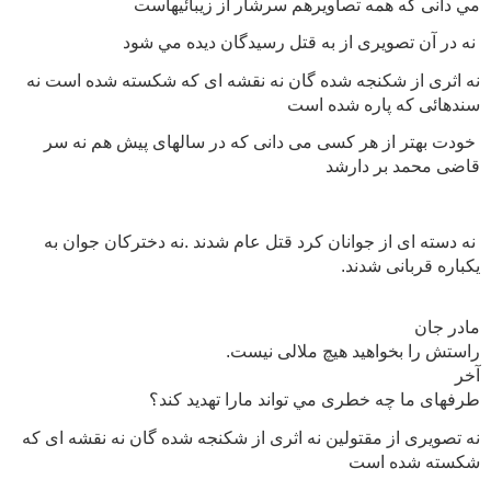
مي دانى كه همه تصاويرهم سرشار از زيبائيهاست
نه در آن تصويرى از به قتل رسيدگان ديده مي شود
نه اثرى از شكنجه شده گان نه نقشه اى كه شكسته شده است نه
سندهائى كه پاره شده است
خودت بهتر از هر كسى مى دانى كه در سالهاى پيش هم نه سر
قاضى محمد بر دارشد
نه دسته اى از جوانان كرد قتل عام شدند
.
نه دختركان جوان به
يكباره قربانى شدند
.
راستش را بخواهيد هيچ ملالى نيست
.

طرفهاى ما چه خطرى مي تواند مارا تهديد كند؟ 
نه تصويرى از مقتولين نه اثرى از شكنجه شده گان نه نقشه اى كه
شكسته شده است