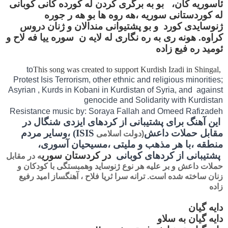
ئاسوریه کان، بو به برگری کردن له کورده کانی کوبانی
له کوردستانی سوریه ،هه روه ها بو هه ر جوره
ژنوسایدی کورد و بو پشتیوانی مندالان و ژنان دروس
کراوه. هونه ری به ره نگاری له لایه ن سوره ییا فه لاح و
ئومید ره فیع زاده
to
This song was created to support Kurdish Izadi in Shingal,
Protest Isis Terrorism, other ethnic and religious minorities;
Asyrian , Kurds in Kobani in Kurdistan of Syria, and
against
genocide and
Solidarity with Kurdistan
Resistance music by: Soraya Fallah and Omeed Rafizadeh
این آهنگ برای
پشتیبانی از کردهای ایزدی شنگال در
مقابل حملات داعش
ISIS
) ،وسایر مردم
(دولت اسلامی
منطقه ،با هر مذهب و ملیتی ،مسیحیان آسوری،
پشتیبانی از کردهای کوبانی
در کردستان سوری
ه در مقابل
حملات داعش و بر علیه هر نوع ژنوساید وهمبستگی با کودکان و
زنان ساخته شده است. ترانه سرا ثریا فلاح ، آهنگساز امید رفیع
زاده
دایه گیان
دایه گیان به سلاو