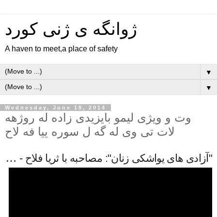
ژوانگه‌ ی ژنی كورد
A haven to meet,a place of safety
▼
▼
Wednesday, June 18, 2014
وت و ویژی لیمو بایزیدی زاده له روژهه
لات تی وی له گه ل سوره ییا فه لاح
‫"آزادی های یواشکی زنان": مصاحبه با ثریا فلاح - مصاحبه کردی