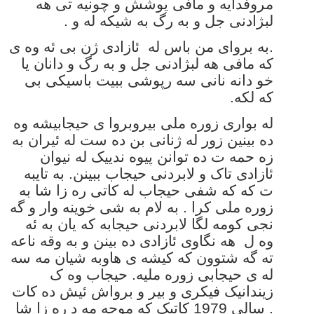
مروفدایه و مافی پوشش و چونیه تی هه
لبژادنی جل و به رگ به شیکه له و .
.به بروای من باس له ئازادی ژن بی ئه وه ی
که مافی هه لبژادنی جل و به رگ و دانان یا
خو دانه نانی سه رپوشی ببیت باسیکی بی
که لکه.
له بواری زوره ملی بیروبروا ی حیجابیشه وه
ده بینین زور له ژنانی بن ده ست له ئیران به
زه حمه ت ده توانن پیوه ندییک له نیوان
ئازادی تاک و لابردنی حیجاب ببینن. به تایبه
ت که که شفی حیجاب له کاتی ره زا شا به
زوره ملی کرا . به لام به شی خوینه وار و گه
نجی کومه لگا لابردنی حیجابه که یان به ئه
وه ل هه نگاوی ئازادی ده بینن و به وقه ناعه
ته گه شتوون که کیشه ی هاوبه شیان مه سه
له ی حیجابی زوره ملیه. حیجاب وه ک
زیندانیک فیکری و بیر و برواش ئیش ده کات
. سالی 1979 کاتیک که موحه مه د ره زا شا