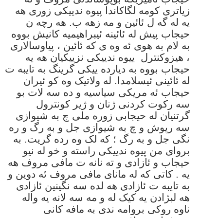
زیاتری کومه لگاکاندا پیوه ندییکی زوری هه
یه له گه ل ئائین و مه زهه ب. هه رچه ن
حیجاب پیش له ئائینه ئیبراهیمیه کانیش بووه
به لام به هوی ئه وه ی که ئائین ، پیاوسالاری
، هیزوکنترل پیوه ندییکی نزییکیان هه یه
حیجاب بووه به دیارده ییکی گرینگ به تایبه ت
له ئائینی ئیسلامدا. له ولاتیک وه کو ئیران
حیجاب ئه مریکی سیاسیه و ده سه لات بو
سه رکوت کردنی ژنان و ژیر کونترول
گرتنیان له حیجابی زوره ملی چ به شیوازی
سه رپوش و چ به شیوازی جل و به رگ و ره
نگی جل و به رگ ؛ که لک وه رده گریت. به
بروای من پیوه ندییکی راسته و خو له نیو
حیجاب و ئازادی و ته نانه ت مافی مروف هه
یه . کاتی که له مانای مافی مروف ئه دوین و
به تایبه ت ئازادی هه لده سه نگینین ئازادی
هه لبژادن یه کیک له و مه سه لانه یه واله
ناوه روکی بروامه ندی به مافه کانی