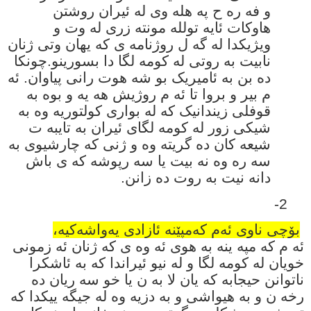
و فه ره ح په هله وی له ئیران روشتن
هاوکات ئایه تولله مونته زری له وت و
ویژیکدا له گه ل روژنامه ی که یهان وتی ژنان
نابیت به روتی له کومه لگا دا بسورینو.چونکا
ده بن به ئامیریک بو شه هوت رانی پیاوان. ئه
م بیر و بروا تا ئه م روژیش هه یه و بوه به
قوفلی زیندانیک که له بواری کولتوریه وه به
شیکی زور له کومه لگای ئیران به تایبه ت
شیعه کان ده گریته وه و ژنی که چارشیوی به
سه ره وه نه بیت یا سه رپوشه که ی باش
دانه نیت به روت ده زانن.
2-
بۆچی ناوی ئەم کەمپێنە ئازادی یەواشەکیە،
ئه م که مپه ینه به هوی ئه وه ی که ژنان ئه زمونی
خویان له کومه لگا و له نیو ئیراندا که به ئاشکرا
ناتوانن حیجابه که یان لا به ن یا خو سه ریان ده
رخه ن و به هیواشی و به دزیه وه له جیگه ییکدا که