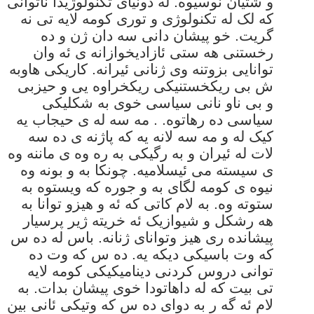
و شتیان نوسیوه. له دونیای تکنولوژیدا ناتوانی
که لک له تکنولوژی و توری کومه لایه تی نه
گریت. خو پیشان دانی سه دان ژن و ده
رخستنی هه ستی ئازادیخوازانه ی ئه وان
توانایی بزوتنه وی ژنانی ئیرانه. کاریکی هاوبه
ش بی ریکخستنیکی ریکخراوه یی و حیزبی
و بی ناو نانی سیاسی خوی به شکلیکی
سیاسی ده رهاتوه. . مه سه له ی حیجاب یه
کیک له و مه سه لانه یه که پاژنه ی ده سه
لات له ئیران و به رگیکی به ره وه ی ماننه وه
ی سیسته می ئیسلامیه. چونکا به و بونه وه
نیوه ی کومه لگای به و جوره که ویستوه به
ستوته وه. به لام کاتی که ئه و هیزو توانا به
هه رشکل و شیوازیک ئه خریته ژیر پرسیار
پیشانده ری هیز وتوانای ژنانه. باس له ده س
که وت باسیکی دیکه یه. ده س که وت ده
توانی دروس کردنی دینامیکیکی کومه لایه
تی بیت که له داهاتودا خوی پیشان بدات. به
لام ئه گه ر به دوای ده س که وتیکی ئانی بین