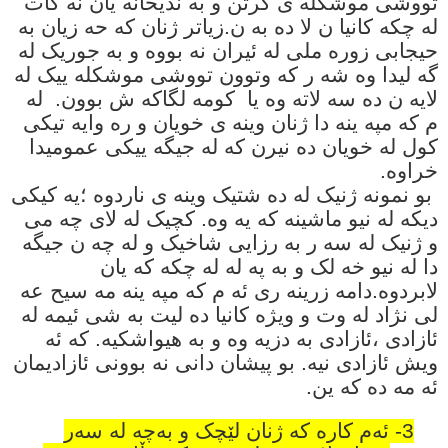
تووشی موشکله ی گرتن و به ندیخانه یان نه کات
له چکه کانیا ن لا ده به ن.زیاتر ژنان که حه زیان به
حیجابی زوره ملی له ئیران نه بووه و به جوریک له
گه لیدا وه شه ر که وتوون تووشی موشکله ییک له
لایه ن ده سه لاته وه یا کومه لگاکه ش بوون. له
م که مپه ینه دا ژنان وینه ی خویان و ره وایه تیکی
کول له خویان ده نیرن که له جیگه ییکی عمومیدا
خراوه.
بو نمونه ژنیک له ده شتیک وینه ی ناردوه ؛یه کیکی
دیکه له نیو ماشینه که یه وه. کچیک له لای چه می
و ژنیک له سه ر به رزایی شاخیک و له چه ن جیگه
دا له نیو خه لک و به په له له چکه که یان
لابردوه.دامه زرینه ری ئه م که مپه ینه مه سیح عه
لی نژاد له وت و ویژه کانیا ده لیت به شی ئیمه له
ئازادی ،ئازادی به دزیه وه و به هیواشکیه. که ئه
ویش ئازادی نیه. بو پیشان دانی نه بوونی ئازادیمان
ئه مه ده که ین.
3-
ئەم کارە کە ژنان لێچک و بەچە لە سەر