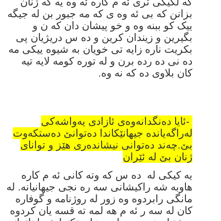
که لکیکی تری ئه م کاره ئه وه یه که ژنان
بزانن که بی ئه وه ی که مه جبور بن له جیگه
ییک کو ببنه وه و خو پیشان دان که ن و
بگیرین و زیندان کرین و ده س دریژیان پی
بکریت ناره زایه تی خویان به شیوه ییکی مه
ده نی ده رده برن و له توره کومه لایه تیه
کان بلاوی ده که نه وه.
-
ئایا دەنگدانەوەی ئازادی یەواشەکی
لەراگەیاندە جیهانێکاندا دەتوانێ دەستکەوت
بێ.چەند دەتوانی نیشاندەری هێز و توانای
ژنان بێ لە ئێران
یه کیکی له ده س که وته کانی ئه م کاره
هاوبه شه راکیشانی سه ره نجی جیهانیانه. له
مانگی رابردوه وه زور له روژنامه و گوفاره
کان له سه ر ئه م هه لمه ته قسه یان کردوه