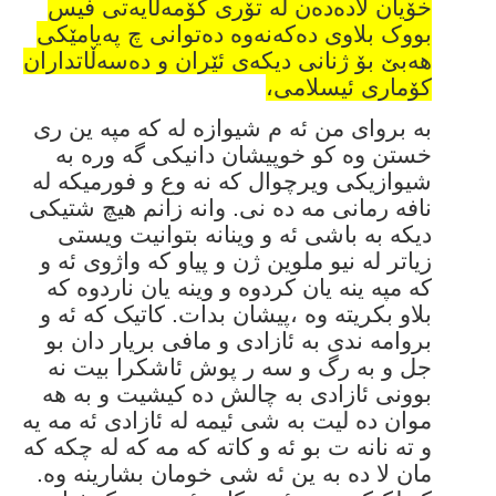
خۆیان لادەدەن لە تۆری کۆمەڵایەتی فیس
بووک بلاوی دەکەنەوە دەتوانی چ پەیامێکی
هەبێ بۆ ژنانی دیکەی ئێران و دەسەڵاتداران
کۆماری ئیسلامی،
به بروای من ئه م شیوازه له که مپه ین ری
خستن وه کو خوپیشان دانیکی گه وره به
شیوازیکی ویرچوال که نه وع و فورمیکه له
نافه رمانی مه ده نی. وانه زانم هیچ شتیکی
دیکه به باشی ئه و وینانه بتوانیت ویستی
زیاتر له نیو ملوین ژن و پیاو که واژوی ئه و
که مپه ینه یان کردوه و وینه یان ناردوه که
بلاو بکریته وه ،پیشان بدات. کاتیک که ئه و
بروامه ندی به ئازادی و مافی بریار دان بو
جل و به رگ و سه ر پوش ئاشکرا بیت نه
بوونی ئازادی به چالش ده کیشیت و به هه
موان ده لیت به شی ئیمه له ئازادی ئه مه یه
و ته نانه ت بو ئه و کاته که مه که له چکه که
مان لا ده به ین ئه شی خومان بشارینه وه.