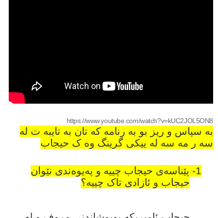
https://www.youtube.com/watch?v=kUC2JOL5ON8
به سپاس و ریز بو به رنامه که تان به تایبه ت له
سه ر مه سه له ییکی گرینگ وه ک حیجاب
1-
پێناسەى حیجاب چییە و پەیوەندی نێوان
حیجاب و ئازادی تاک چییە؟
حیجاب ئامیریکه بوپوشاندنی مروف و له