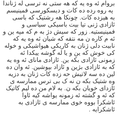
بروام ئه وه یه که هه ستی نه ترسی له ژناندا
په روه رده ده کات و دیسکورسی فمینیسم
به هیزده کات. چونکا هه رشتیک که باسی
ئازادی ژنی تیا بیت باسیکی سیاسی و
فمینیستیه. زور که سیش دژ به م که مپه ین و
ئه م کاره ن مه نتقه که شیان ئه وه یه که
نابیت دلی ژنان به کاریکی هیواشیکی و خوله
کی خوش که ین و یا له گوشه ییکدا ئه
زمونی ئازادی بکه ین. ئازادی مانای ئه وه یه
که به ئازادی بژین و ئازاد بپوشین. ئه وان ده
لین ده سه لاتیش حه زده کات ژنان به دزیه
وه شتیک بکه ن نه ک بی ترس ممارسه ی
ئازدای خویان بکه ن. به لام من ده لیم کاتیک
که ئه و گشته ئه زمونه یواشه کیه ئاوا
ئاشکرا بووه خوی ممارسه ی ئازادی به
ئاشکرایه .