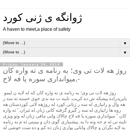
ژوانگه‌ ی ژنی كورد
A haven to meet,a place of safety
▼
▼
Friday, January 24, 2014
روژ هه لات تى وى؛ به رنامه ى ته واره كان
-,ميواندارى سوره يا فه لاح
روژ هه لات تى وى؛ به رنامه ى ته واره كان كه له لايه ن ليمو
بايزيدزاده پيشكه ش ده كريت. تايبه ت مه ندى خوى خسته ته سه ر
هه وال و زانيارى له سه ر ژنانى كورد له روژهه لاتى كوردستان هه
روه ها زانيارى له سه ر گيرو گرفته كانى ژنان له ئيران." ثه واره
كان " ميواندارى سوره يا فه لاح چالاك وانى مافى ژنان له وتو ويژى
تايبه تى ئه م حه وته دا يه. پيشنيارى گوى دان و بينينى ئه م به رنامه
به لايه نگران و چالاك وانانى بوارى ژنان ده كم و ده ست خوشى له