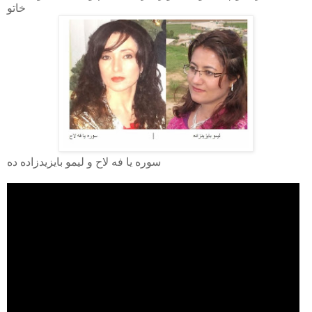
خاتو
سوره يا فه لاح و ليمو بايزيدزاده ده