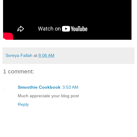
Soreya Fallah
at
8:06 AM
1 comment:
Smoothie Cookbook
3:53 AM
Much appreciate your blog post
Reply