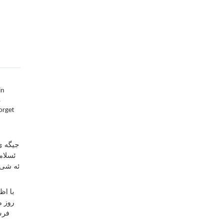
in
s
forget
جیگه ی
ئسلام
ئه شی ب
با اظ
روز م
فرس