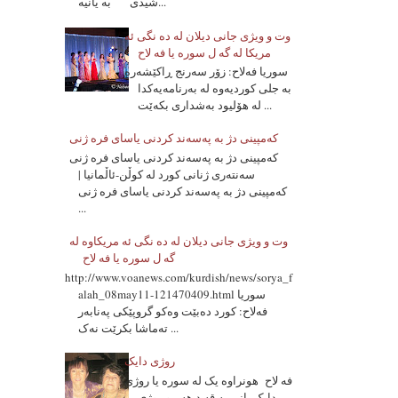
شیدی به یانیه...
وت و ویژی جانی دیلان له ده نگی ئه
مریکا له گه ل سوره یا فه لاح
سوریا فه‌لاح: زۆر سه‌رنج ڕاکێشه‌ره‌
به‌ جلی کوردیه‌وه‌ له‌ به‌رنامه‌یه‌کدا
له‌ هۆلیود به‌شداری بکه‌ێت ...
که‌مپینی دژ به‌ په‌سه‌ند کردنی یاسای فره‌ ژنی
که‌مپینی دژ به‌ په‌سه‌ند کردنی یاسای فره‌ ژنی
سه‌نته‌ری ژنانی کورد له‌ کوڵن-ئاڵمانیا |
که‌مپینی دژ به‌ په‌سه‌ند کردنی یاسای فره‌ ژنی
...
وت و ویژی جانی دیلان له ده نگی ئه مریکاوه له
گه ل سوره یا فه لاح
http://www.voanews.com/kurdish/news/sorya_f
alah_08may11-121470409.html سوریا
فه‌لاح: کورد ده‌بێت وه‌کو گروپێکی په‌نابه‌ر
ته‌ماشا بکرێت نه‌ک ...
روژی دایک
فه لاح هونراوه یک له سوره یا روژی
دایک یانی به قه د هه مو روژی