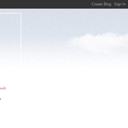
ooli
r