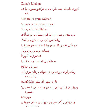
Zainab Jalalian
کورته باسێک سه باره ت به دوکتورسوره ییا فه
لاح
Middle Eastern Women
Soraya Fallah sound cloud
Soraya Fallah flicker
ناوەندی پرسی ژن لە کوردستانی رۆژهەڵات
ریله کس کردنی له ش و میشک
ده نگی ئه مریکا -سوره‌یا فه‌لاح له‌ وتووێژێکدا
دیمانە، وت و ویژ و وتار
فیدیو ژنی کوردا
به شداری له هه لمه ته کاندا
سورەیا فەلاح
ریکخراوی بزوتنه وه ی جیهانی ژنان بو ژیان-
ژنان ریبه...
AzarMehr- ئازەرمێهر-آذرمهر
پروژه ی ژنانی کورد له نیو وینه دا -ریتا نسیان/
سوره...
کورپیدیا
ناوەرۆکی راگەیەنراوی جیهانیی ماڤی مرۆڤی
نەتەوە یەک...