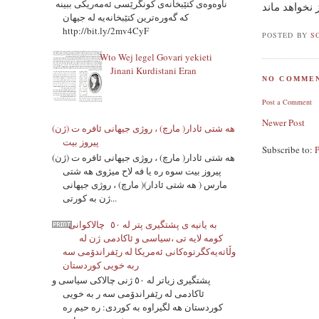
ناوه‌وه‌ی کتێبخانەی کونگرێسی ئه‌مه‌ریکی ببینه‌
 نخواهد ماند
که‌ گه‌وره‌ترین کتێبخانەیه‌ له‌ جیهان
http://bit.ly/2mv4CyF
POSTED BY
S
Wto Wej legel Govari yekieti
Jinani Kurdistani Eran
NO COMMEN
Post a Comment
Newer Post
هه شتی ئادار( مارچ) ، روژی جیهانی ئافره ت (ژن)
پیروز بیت
Subscribe to:
هه شتی ئادار( مارچ) ، روژی جیهانی ئافره ت (ژن)
پیروز بیت سوه ره یا فه لاح میژوی هه شتی
مارس ( هه شتی ئادار)( مارچ) ، روژی جیهانی
ژن به کورتی...
به یانیه ی پشتگیری پتر له ٥٠ چالاکوانى
کومه لایه تی ،سیاسی و ئاکادمی ژن له
وڵاتەیەکگرتوەکانی ئەمریکا له رێفراندۆمی سه
ربه خویی کوردستان
پشتگیری زیاتر له ٥٠ ژنی چالاکی سیاسی و
ئاکادمی له رێفراندۆمی سه ر به خویی
کوردستان هه لگیراوه به کوردی: ره حیم ره