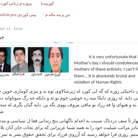
کورپیدیا
پروژه ی ژنانی کورد ل
من و بنه ماله م
Kurdish pen پینی کوردی
AY 11, 2010
جی
It is very unfortunate that 
Mother's day I should condolence
mothers of these activists. I can't 
them... It is absolutely brutal
and
violation of Human Rights
 داخیکی زوره که گه لی
کورد له ژیرشالاوی توه ند و تیژی کوماری خوین 
ی دایه. له روژی دایکا سه ره خوشی خوم بو ئه و دایکه جه رگ سوتاوانه ده
ه و هیوای وا فه رزاد بو مافی مروف بووی بگه ین. دایه گیان بگری له سه 
شی
هار تآ سف دردناک
نسبت به اعدام ناگهانی پنج زندانی فعا ل سیاسی و مدن
ادر مراتب تسلیت خود را به همه شما عزیزانی که برای نجات جان آنان تل
تم. روزی فرا خواهد رسید که آرزوی فرزاد برای تحقق حقوق بشر به ثمر ب