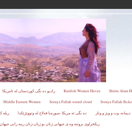
Shirin Alam H
Kurdish Women Haven
رادیو ده نگی کوردستان له ئامریکا
Middle Eastern Women
Soraya Fallah sound cloud
Soraya Fallah flicke
دیمانە، وت و ویژ و وتار
ده نگی ئه مریکا -سوره‌یا فه‌لاح له‌ وتووێژێکدا
ریله 
ریکخراوی بزوتنه وه ی جیهانی ژنان بو ژیان-ژنان ریبه رانی جیهان