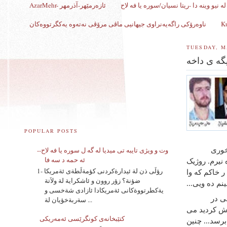
ه نیو وینه دا -ریتا نسیان/سوره یا فه لاح
AzarMehr- ئازەرمێهر-آذرمهر
ناوەرۆکی راگەیەنراوی جیهانیی ماڤی مرۆڤی نەتەوە یەکگرتووەکان
TUESDAY, M
گه ی داخه
POPULAR POSTS
وت و ویژی تایبه تی میدیا له گه ل سوره یا فه لاح--
خوری
ئه حمه د سه فا
 نیرم. روژیک
1- رؤلَى ذن لة ئيدارةكردنى كؤمةلَطةى ئةمريكا
ر خاکم که وا
ضؤنة؟ زؤر روون و ئاشكراية لة ولاَتة
نم ده ویی...
يةكطرتووةكانى ئةمريكادا ئازادى شةخسى و
ی در
سةربةخؤيان لة ...
اش کردید می
کتێبخانەی کونگرێسی ئه‌مه‌ریکی
رسد... چنین