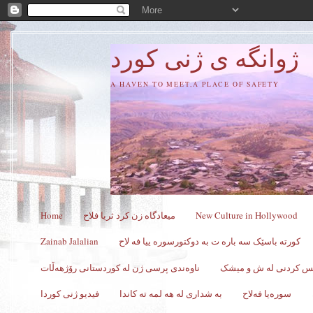
ژوانگه‌ ی ژنی كورد
A HAVEN TO MEET,A PLACE OF SAFETY
New Culture in Hollywood
میعادگاه زن كرد ثریا فلاح
Home
کورته باسێک سه باره ت به دوکتورسوره ییا فه لاح
Zainab Jalalian
کس کردنی له ش و میشک
ناوەندی پرسی ژن لە کوردستانی رۆژهەڵات
سورەیا فەلاح
به شداری له هه لمه ته کاندا
فیدیو ژنی کوردا