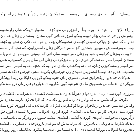
سڤیل: بەڵام ئەوانەی سەیری ئەم مەسەلەیە دەكەن، زۆرجار دەڵێن فێمینیزم لەنێو ك
ەیا فەلاح: لەراستیدا هەبووە، بەڵام لەژێر پەردەی كێشە نەتەوایەتییەكە شاردراوەتەوە. 
ڵینەوەی وردتر دەستی پێكردووە، وەكو لەرۆژهەڵاتی كوردستان، بەشداری ژنان هەمان 
داوە، كە تەنیا بۆ جیاكردنەوەی كێشەی نەتەوەكان بێت، یاخود خەباتكردن تەنیا بۆ كێش
ێت. لەبەرئەمەش دەبینین چەندین كۆمەلەو دەزگای ژنان دامەزراون، كە تەنیا كار لەسەر
تایبەت بەژنان كراوە، یاخود بۆ ژنان دەرچووە. سازدانی كەمپەینی سڕینەوەی ئەم یاسا
ەستان لەبەرامبەر خەتەنەكردنی ژنان و بەهێزكردنی ژنان لەیاسای باری كەسێتی، هەرو
بەرامبەر رەشەكوژی ژنان، ئەمانە بەگشتی مانای ئەوەیە كە شتێك هەیە لەبەرامبەر ئە
ستێت. هەروەها ئێستا لەشوێنی ئەوەی ژن هێرشیان بكرێتە سەر، هێرش دەكەنە سەر ی
هاوكات چەندین رێكخراوی سەرتاسەری ژنان هەیە وەكو گروپی دایكانی زیندانییەكان،
شووری كوردستان ژنان بەردەوام هەوڵیانداوە لەتەنیشت كێشەی نەتەوایەتی كێشەی ژن
بكرێ، بۆ گەیشتن بەماف و ئازادی ژن. لەو روانگەیەی كە ئازادی ژن یارمەتیدەرە بۆ
كەش دەبینین چەندین رێكخراو بۆ داكۆكیكردن لەژنان كاردەكەن، لەباكووری كوردستان
كورد تێیدا دەژی، كار بۆ ناساندنی كێشەی كورد كراوە، لەوڵاتی سوریا كێشەی كورد فۆ
رگرتووە، بەحوكمی ئەوەی كورد بەگشتی كێشەی نیشتەجێبوون و وەرگرتنی ناسنامەیان
ندێك شاردا بەهاوڵاتی ناناسرێن، لەبەرئەمەش لەنێو ئەم بارودۆخەدا باسكردنی كێشەی
گرنگە. هەروەها لەوڵاتی توركیا لەسەدەی 19 لەئیستانبوڵ دەستیانپێكرد، لەكاتێكی ز