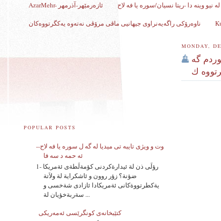
ه نیو وینه دا -ریتا نسیان/سوره یا فه لاح
AzarMehr- ئازەرمێهر-آذرمهر
ناوەرۆکی راگەیەنراوی جیهانیی ماڤی مرۆڤی نەتەوە یەکگرتووەکان
MONDAY, DE
وردم گە
گرتووە ك
POPULAR POSTS
وت و ویژی تایبه تی میدیا له گه ل سوره یا فه لاح--
ئه حمه د سه فا
1- رؤلَى ذن لة ئيدارةكردنى كؤمةلَطةى ئةمريكا
ضؤنة؟ زؤر روون و ئاشكراية لة ولاَتة
يةكطرتووةكانى ئةمريكادا ئازادى شةخسى و
سةربةخؤيان لة ...
کتێبخانەی کونگرێسی ئه‌مه‌ریکی