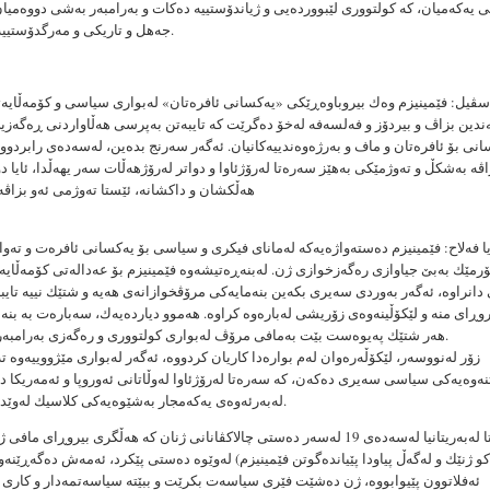
 یەكەمیان، كە كولتووری لێبووردەیی و ژیاندۆستییە دەكات و بەرامبەر بەشی دووەمیا
جەهل و تاریكی و مەرگدۆستییە رادەوەستێت.
سڤیل: فێمینیزم وەك بیروباوەڕێكی «یەكسانی ئافرەتان» لەبواری سیاسی و كۆمەڵایەتی
ندین بزاڤ و بیردۆز و فەلسەفە لەخۆ دەگرێت كە تایبەتن بەپرسی هەڵاواردنی ڕەگەزیی
نی بۆ ئافرەتان و ماف و بەرژەوەندییەكانیان. ئەگەر سەرنج بدەین، لەسەدەی رابردوودا
اڤە بەشكڵ و تەوژمێكی بەهێز سەرەتا لەرۆژئاوا و دواتر لەرۆژهەڵات سەر یهەڵدا، ئایا د
هەڵكشان و داكشانە، ئێستا تەوژمی ئەو بزاڤ
 فەلاح: فێمینیزم دەستەواژەیەكە لەمانای فیكری و سیاسی بۆ یەكسانی ئافرەت و تەوا
رمێك بەبێ جیاوازی رەگەزخوازی ژن. لەبنەڕەتیشەوە فێمینیزم بۆ عەدالەتی كۆمەڵایە
انراوە، ئەگەر بەوردی سەیری بكەین بنەمایەكی مرۆڤخوازانەی هەیە و شتێك نییە تای
روڕای منە و لێكۆڵینەوەی زۆریشی لەبارەوە كراوە. هەموو دیاردەیەك، سەبارەت بە بنە
هەر شتێك پەیوەست بێت بەمافی مرۆڤ لەبواری كولتووری و رەگەزی بەرامبەر لەخۆدەگرێت.
زۆر لەنووسەر، لێكۆڵەرەوان لەم بوارەدا كاریان كردووە، ئەگەر لەبواری مێژووییەوە 
نەوەیەكی سیاسی سەیری دەكەن، كە سەرەتا لەرۆژئاوا لەوڵاتانی ئەوروپا و ئەمەریكا د
لەبەرئەوەی یەكەمجار بەشێوەیەكی كلاسیك لەوێدا سەریهەڵداوە.
سەرەتا لەبەریتانیا لەسەدەی 19 لەسەر دەستی چالاكڤانانی ژنان كە هەڵگری بیروڕای 
و ژنێك و لەگەڵ پیاودا پێیاندەگوتن فێمینیزم) لەوێوە دەستی پێكرد، ئەمەش دەگەڕێنەو
ئەفلاتوون پێیوابووە، ژن دەشێت فێری سیاسەت بكرێت و ببێتە سیاسەتمەدار و كاری