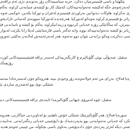
پێكهێنا و باسی فێمینیزمیان دەكرد. حزبە سیاسییەكان زۆر بەتوندی دژی ئەم بزاڤەی
لەبەرئەوەی جگە لەكێشە نەتەوایەتییەكان، كەمێك كار بۆ كێشەی چنیایەتی كراوە، بەڵام
 نەكراوە. هاوكات دەتوانین بەراوردی فێمینیزم لەئێران و توركیا بكەین، حوكمی ئەوە 
یاتر بۆ فێمینیزم كراوە نەوەكو لەتوركیا. هەرچەندە لەتوركیا نموونەی كەسانی ئازادیخوا
ەبینرێن، كە ساڵانێكی زۆرە خەباتی كردووە و زیندانیكراوە، بەڵام بۆ كێشە و ناساندنی فێ
یاتر بۆ كێشە نەتەوایەتییەكە بووە. واتە ئەگەر باسی قارەمانێتی لەیلا زانا بكرێت لەبو
سی دەكرێت وەكو برایەتی نێوان دوو نەتەوە، هەر لەبەرئەمەش لەلایەن یەكێتی ئەوروپ
سڤیل: شەپۆڵی نوێی گڵۆبالیزم چ كاریگەرییەكی لەسەر بزاڤە فێمێنیستییەكانی كورد
رۆژهەڵات
یا فەلاح: بەڕای من ئەم جولانەوەیە زۆر وجودی نییە، هەروەكو چۆن لەسەرەتادا مەسە
شتێكی نوێ بوو لەشەڕی ساردی نێوان بلۆكەكاندا.
سڤیل: ئێوە لەمڕۆی جیهانی گلۆبالیزمدا ئایندەی بزاڤە فێمینیستیەكانی دنی
سورەیا فەلاح: هەر گڵۆبالیزمێك شتێكی خۆش ناهێنێ بۆ لەناوبردنی جیاكاریی، هەروە
كرد كە خەباتی نەتەوایەتی بوو بەپەردەیەك بۆ داپۆشینی خەباتی رەگەزایەتی. بەتایبەت 
شتی دیكە لەژێر پەردەی خۆی دادەپۆشی بەناوی باسی بچكۆڵە، من تێبینی ئەوەم هەیە 