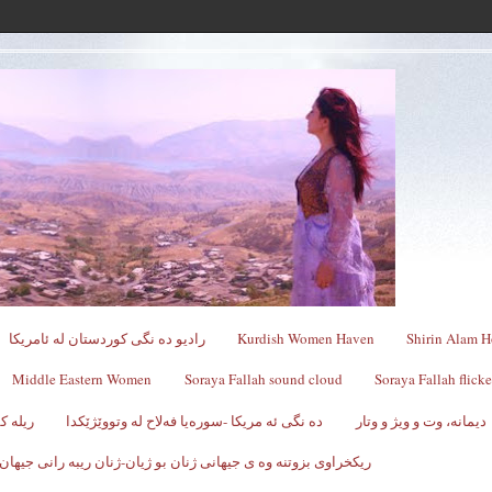
Shirin Alam H
Kurdish Women Haven
رادیو ده نگی کوردستان له ئامریکا
Middle Eastern Women
Soraya Fallah sound cloud
Soraya Fallah flicke
دیمانە، وت و ویژ و وتار
ده نگی ئه مریکا -سوره‌یا فه‌لاح له‌ وتووێژێکدا
ریله 
ریکخراوی بزوتنه وه ی جیهانی ژنان بو ژیان-ژنان ریبه رانی جیهان