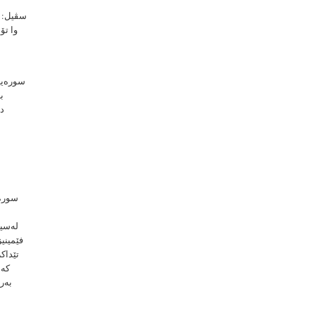
سڤیل: ب
وا تۆ
سورەیا 
ب
دی
سورەی
لەسیا
فێمینی
تێداك
كە 
بەرد