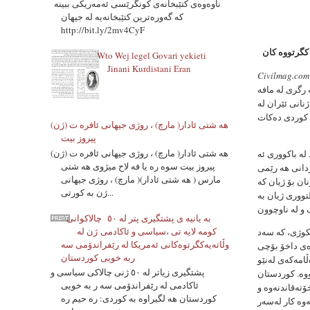
ناوه‌وه‌ی کتێبخانەی کونگرێسی ئه‌مه‌ریکی ببینه‌
که‌ گه‌وره‌ترین کتێبخانەیه‌ له‌ جیهان
http://bit.ly/2mv4CyF
 كگرتووە كان
Wto Wej legel Govari yekieti
Jinani Kurdistani Eran
یی كورد لە باكووری ئە مریكا،
Civilmag.com
 رگری لە مافە
نانی ئێران لە
هه شتی ئادار( مارچ) ، روژی جیهانی ئافره ت (ژن)
پیروز بیت
هه شتی ئادار( مارچ) ، روژی جیهانی ئافره ت (ژن)
لە باكووری ئە
پیروز بیت سوه ره یا فه لاح میژوی هه شتی
ردانی هە رێمی
مارس ( هه شتی ئادار)( مارچ) ، روژی جیهانی
ان بۆ ژیان كە
ژن به کورتی...
تووری ژیان بە
به یانیه ی پشتگیری پتر له ٥٠ چالاکوانى
کومه لایه تی ،سیاسی و ئاکادمی ژن له
كوژی، كە سەد
وڵاتەیەکگرتوەکانی ئەمریکا له رێفراندۆمی سه
رەی داخۆ بۆچی
ربه خویی کوردستان
ڵامەكەی لەنێو
پشتگیری زیاتر له ٥٠ ژنی چالاکی سیاسی و
ووە. كوردستان
ئاکادمی له رێفراندۆمی سه ر به خویی
ۆتەقاندنەوە و
کوردستان هه لگیراوه به کوردی: ره حیم ره
ەوە كار لەسەر