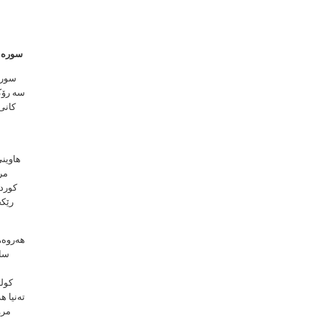
سورە یا
سە رۆكی
كانی
هاوینی
مر
كوردس
رێكخ
هەروەه
ساڵ
كولت
تەنیا ه
مرۆ