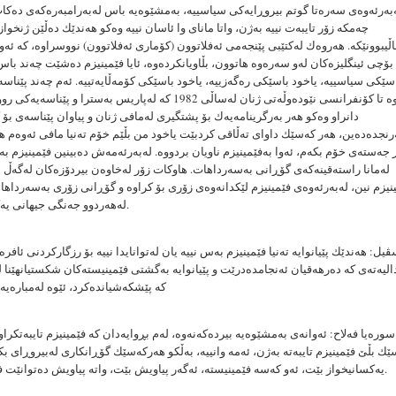
بەرئەوەی سەرەتا گوتم بیروڕایەكی سیاسییە، بەمشێوەیە باس لەبەرامبەرەكەی دەكا
چەمكە زۆر تایبەت نییە بەژن، واتا مانای وا ئاسان نییە وەكو هەندێك دەڵێن ژنخواز
ڵیبوونێكە. هەروەك لەكتێبی پێنجەمی ئەفلاتوون (كۆماری ئەفلاتوون) نووسراوە، كە ئەو
بۆچی ئینگلیزەكان لەو سەرەوە هاتوون، بڵاویانكردەوە، ئایا فێمینیزم دەشێت چەند با
باسێكی سیاسییە، یاخود باسێكی رەگەزییە، یاخود باسێكی كۆمەڵایەتییە. ئەم چەند پێناسەی
مایەوە تا كۆنفرانسی نێودەوڵەتی ژنان لەساڵی 1982 كە لەپاریس بەسترا و پ
دانراو وەكو هەر بەرگرینامەیەك بۆ پشتگیری لەمافی ژنان و پیاوان پێناسەی بۆ ك
نجدەدەین، هەر كەسێك داوای تەڵاقی كردبێت یاخود من بڵێم خۆم تەنیا مافی ئەوەم 
جەستەی خۆم بكەم، ئەوا بەفێمینیزم ناویان بردووە. لەبەرئەمەش دەبینین فێمینیزم بە
لەمانا راستەقینەكەی گۆڕانی بەسەرداهات. هاوكات زۆر لەخاوەن بیردۆزەكان لەگەڵ ئ
نیزم نین، لەبەرئەوەی فێمینیزم لێكدانەوەی زۆری بۆ كراوە و گۆڕانی زۆری بەسەرداهات
لەهەردوو جەنگی جیهانی یەكەم و دووەمدا.
یل: هەندێك پێیانوایە تەنیا فێمینیزم بەس نییە یان لەتوانایدا نییە بۆ رزگاركردنی ئافرە
الیەتەی كە دەرهەقیان ئەنجامدەدرێت و پێیانوایە بەگشتی فێمینیستەكان شكستیانهێنا ل
كە پێشكەشیاندەكرد، ئێوە لەمبارەیە
سورەیا فەلاح: ئەوانەی بەمشێوەیە بیردەكەنەوە، لەم بڕوایەدان كە فێمینیزم تایبەتكراو
ك بڵێ فێمینیزم تایبەتە بەژن، ئەمە وانییە، بەڵكو هەركەسێك گۆڕانكاری لەبیروڕای 
یەكسانیخواز بێت، ئەو كەسە فێمینیستە، ئەگەر پیاویش بێت، واتە پیاویش دەتوانێت فێمینیست بێت.