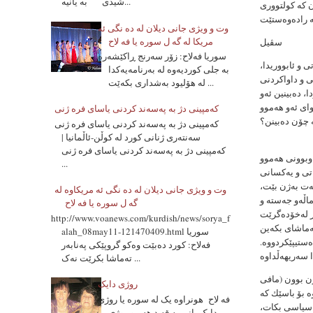
شیدی به یانیه...
ن كە كولتووری
وت و ویژی جانی دیلان له ده نگی ئه
مریکا له گه ل سوره یا فه لاح
سڤیل
سوریا فه‌لاح: زۆر سه‌رنج ڕاکێشه‌ره‌
 و ئابووریدا،
به‌ جلی کوردیه‌وه‌ له‌ به‌رنامه‌یه‌کدا
 و داواكردنی
له‌ هۆلیود به‌شداری بکه‌ێت ...
، دەبینین ئەو
وای ئەو هەموو
که‌مپینی دژ به‌ په‌سه‌ند کردنی یاسای فره‌ ژنی
ە چۆن دەبینن؟
که‌مپینی دژ به‌ په‌سه‌ند کردنی یاسای فره‌ ژنی
سه‌نته‌ری ژنانی کورد له‌ کوڵن-ئاڵمانیا |
که‌مپینی دژ به‌ په‌سه‌ند کردنی یاسای فره‌ ژنی
وبوونی هەموو
...
تی و یەكسانی
بەت بەژن بێت،
وت و ویژی جانی دیلان له ده نگی ئه مریکاوه له
ماڵەو جەستە و
گه ل سوره یا فه لاح
http://www.voanews.com/kurdish/news/sorya_f
تەماشای بكەین
alah_08may11-121470409.html سوریا
ەستیپێكردووە.
فه‌لاح: کورد ده‌بێت وه‌کو گروپێکی په‌نابه‌ر
ته‌ماشا بکرێت نه‌ک ...
مافی ژن بوون (مافی
روژی دایک
ە بۆ باسێك كە
فه لاح هونراوه یک له سوره یا روژی
 سیاسی بكات،
دایک یانی به قه د هه مو روژی