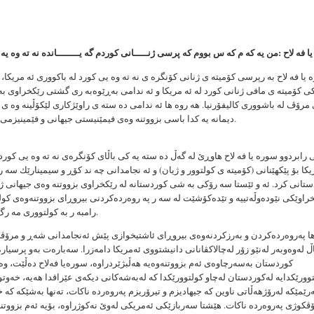
 فە لاح :
من یە كە م كە س بووم كە پرسی ژنـــــانی كوردم گە یــــــــاندە نە تە وە یە
سورە یا فە لاح بە رپرسی كۆمیتە ی ژنانی كۆنگرە ی نە تە وە 
 كۆمیتە ی مافی ژنانی كورد لە ئە مریكا و ئە ندامی بەڕێوەبە ری گشتی رێكخراوی بە
 مرۆڤ لە باشووری كالیفۆرنیا. هە روە ها ئە ندامی دە ستە ی راوێژكاری لێكۆڵینە وە ی ژ
دیمانە یە كدا باسی بزووتنە وەی فیمێنیستی جیهانی و فێمینیزمی كوردی دەكات.
 رابردوو سورە یا فە لاح هاوڕێ لە گەڵ دە ستە یە كی باڵای كۆنگرەی نە تە وە یی كورد 
یكا بۆ پێكهێنانی (كۆمیتە ی كولتوور و ژیان) و ئە نجامدانی چە ند كۆڕ و سیمینارێك سە 
تانی كرد. ئە و ئێستا سە رۆكی بە شی كوردستانە لە رێكخراوی بزووتنە وەی جیهانی ژن
راوێكی نێودەوڵەتییە و تێدەكۆشێت لە سە ر پە روەردەكردنی بیروڕای بزووتنەوەی كول
رامبە ر بە كولتووری مە رگ و لە ناوچوون.
ا پەروەردەكردن و بەرزكردنەوەی بیروڕای ئاشتیخوازی پێش ئەنجامدانی شەڕ و مرۆڤ
 لەوەوبەر لەنێو زۆر لەچالاكڤانانی دانیشتووی ئەمریكا دامەزرا. سەبارەت بەو پرسیا
كوردستان بەسەرچاوەی ئەم بزووتنەوەیە هەڵبژێردراوە، سورەیا فەلاح دەڵێت، وە
وورێكدایە لەكوردستان لەچاو كولتوورێكدا كە لەبەشەكانی دیكەی عێراقدا هەیە، خەوت
ەرێمێكە لەرۆژهەڵاتی ناوین كە جیهادیزم و تیرۆریزم پەروەردە ناكات، تەنها بەشێكە كە خ
ڤكوژی پەروەردە ناكات. هێشتا سەربازێكی ئەمریكی لەوێ نەكوژراوە، بۆیە ئەم بزووتن