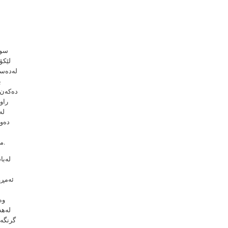
سور
لێكۆ
لەدەست
ب
دەكەن، 
راو
لە
دەوە
موزیكژەن، ئەمانەش هەمووی مانای ئەوەیە گۆڕانكارییەك لەبارودۆخی ژنان دروستدەكرێت لەكۆمەڵگا.
لەبا
ئەمڕۆ
وە
لەهە