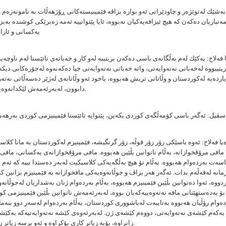
ەشێك لەتوێژەر و چاودێرانی ئەو بوارە بزاڤە فێمینیستەكانی ڕۆژهەڵات بە نامونەزەم
مەتباریان دەكەن كە هیچ ئیزافەیەكیان نەبووە، ئایا پێتوانییە ئەمە زەبرێكی كوشندە بەب
یەكسانی و ئازا
فەلاح: یەكێك لەم بەڵگانەی باسی دەكەن بریتییە لەو كار و خەباتەی تائێستا لەم ناوچەیە
ریتیبووە لەخەباتی نەتەوایەتی، واتە خەباتی نەتەوایەتی جیا دەكەنەوە لەجۆرەكانی دیك
اردەیە لەكوردستان و وڵاتانی تریش هەبووە، یاخود ئەو وڵاتانەی لەژێر دەسەڵاتی نەتە
دابوون، لەبەرئەمەش لێكدانەوەیان بەمجۆرەیە.
سڤیل: ئەگەر باسی كۆمەڵگەی كوردی بكەین، پێتوایە تائێستا فێمینیزمی كوردی بەرهە
ا فەلاح: ئەوە باسێكی زۆر زۆر قوڵە، زۆر گرنگیشە، فێمینیزم لەكوردستان بە مانا كلاسی
مافی مرۆڤخوازانە، بەڵام ناتوانین بڵێین هەبووە. مافی مرۆڤخوازانەی یەكسانی، ماف
سەت بەردەوام هەبووە. بەڵام تۆ هیچ بەڵگەیەكی كلاسیكیت لەبەر دەستدا نییە كە ئەم 
زمانە لەقەڵەم بدات. ئەگەر هەر بزاڤ و جوڵانەوەیەكی مافخوازانە بە فێمینیزم بزانین 
ردووە، ئەوا دەتوانین بڵێین فێمینیزم هەبووە، بەڵام بەردەوام ژنان بەشداریان لەجوڵانەو
بۆ بەدەستهێنانی مافە نەتەوەییەكەیان بووە، لەبەرئەمەش ناتوانین بڵێین فێمینیزمی كو
ەوام رۆڵیان هەبووە بەتایبەت لەباشووری كوردستان، بەڵام بەردەوام لەسەر دوو بنەما 
یەكەم كێشەی نەتەوایەتی، دووەم كێشەی ژن. لەبەرئەوەی كێشە نەتەوایەتیەكە بەكێش
زانراوە، بۆیە زیاتر كاری بۆكراوە و ئەو پرسە زیاتر زەق كراوەتەوە.