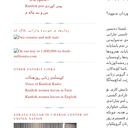
Kurdish pen پینی کوردی
من و بنه ماله م
وردان نەبووە؟
ئێستا دەبینین
ژمارهه ی خوینده وارانی بلاگه که
ئاستی جارانی
ەی نەتەوایەتی
 ئەم یاسایانە
یانە، هەروەها
ەها راوەستان
م رەشەكوژیانە
اسا كۆنەكان.
OTHER FAVORIT LINKS
 گروپی ژنانی
كومه‌ڵه‌ی ژنانی روژهه‌ڵات
Voice of Kurdish Radio
انیش كاری بۆ
Kurdish women haven in Farsi
 ئازادی گشتی،
Kurdish women haven in English
 لەو شارانەی
رمێكی جیاوازی
 هەیە، چونكە
SORAYA FALLAH IN CHARGE CENTER OF
 فێمینیزم زۆر
UNITED NATION
ۆر زوودا ژنان گروپێكیان