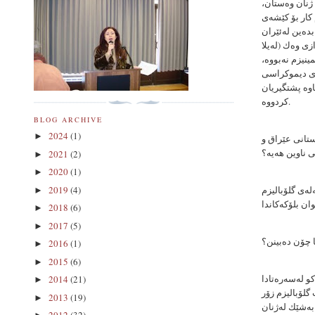
 ژنان وەستان،
 كار بۆ كێشەی
بدەین لەئێران
زی وەك (لەیلا
مینیزم نەبووە،
اری دیموكراسی
اوە پشتگیریان
كردووە.
BLOG ARCHIVE
2024
(1)
►
ستانی عێراق و
ی ناوین هەیە؟
2021
(2)
►
2020
(1)
►
لەی گلۆبالیزم
2019
(4)
►
2018
(6)
►
2017
(5)
►
ا چۆن دەبینن؟
2016
(1)
►
2015
(6)
►
كو لەسەرەتادا
2014
(21)
►
گلۆبالیزم زۆر
2013
(19)
►
بەشێك لەژنان