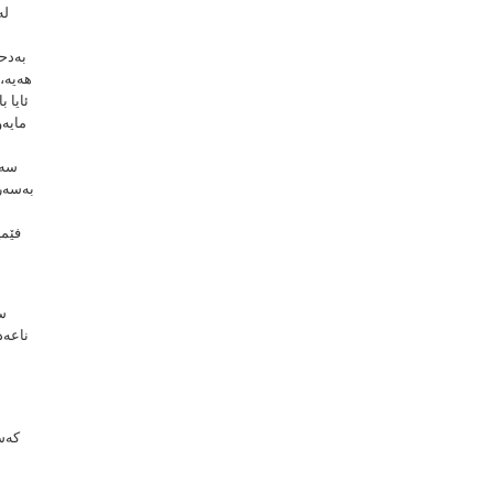
لە
بەدحا
هەیە، 
ئایا 
سەر
بەسەر 
فێمی
سڤ
ناعەد
كەسێ