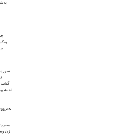
بەشی
چە
یەكسا
بز
سورەیا
فۆ
گشتی د
ئەمە بی
بەبزووت
ژن وەك