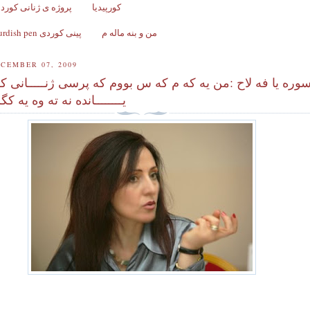
کورپیدیا
پروژه ی ژنانی کورد ل
من و بنه ماله م
Kurdish pen پینی کوردی
CEMBER 07, 2009
ورە یا فە لاح :من یە كە م كە س بووم كە پرسی ژنـــــانی ك
یــــــــاندە نە تە وە یە ك