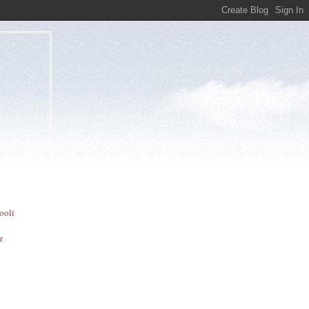
ooli
r