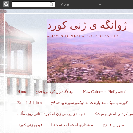
ژوانگه‌ ی ژنی كورد
A HAVEN TO MEET,A PLACE OF SAFETY
New Culture in Hollywood
میعادگاه زن كرد ثریا فلاح
Home
کورته باسێک سه باره ت به دوکتورسوره ییا فه لاح
Zainab Jalalian
کس کردنی له ش و میشک
ناوەندی پرسی ژن لە کوردستانی رۆژهەڵات
سورەیا فەلاح
به شداری له هه لمه ته کاندا
فیدیو ژنی کوردا