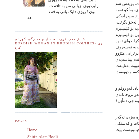
ت، بۆیەش ئەم
رابردووی ژیانی من به تاقه ت
ی، بەڵكو ئەمە
بون ! روژی دایک یانی به قه د
 چ بیروڕایەكی
هه...
س لەخۆ بگرێت،
ە بۆ فێمینیزم
ێناسەیەكی روون بۆ فێمینیزم
ژنیکی کورد به جل و به رگی کوردی- A
را. دوای ئەوە
KURDISH WOMAN IN KRUDISH COLTHES- زن
هەیە تەسەروف
کرد
درێژایی مێژوو
ەم پێناسەیەی
ووە، بەتایبەت
تان لەو زوڵم و
ەو تروحاتانەی
وە چی دەڵێن؟
ە بەژن، ئەگەر
PAGES
بكات و كەسێكی
Home
Shirin Alam Hooli