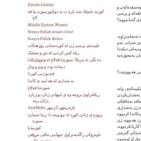
Zainab Jalalian
 وەسفدەكەن و
کورته باسێک سه باره ت به دوکتورسوره ییا فه
زاڤەكە و پرسی
لاح
دی گەیاندووە؟
Middle Eastern Women
Soraya Fallah sound cloud
 ئەنجامدراوە،
Soraya Fallah flicker
ەی خەبات. ئەم
ناوەندی پرسی ژن لە کوردستانی رۆژهەڵات
وەیەكی دیكەدا
ریله کس کردنی له ش و میشک
ده نگی ئه مریکا -سوره‌یا فه‌لاح له‌ وتووێژێکدا
دیمانە، وت و ویژ و وتار
می هەبووبێت؟
فیدیو ژنی کوردا
به شداری له هه لمه ته کاندا
سورەیا فەلاح
كییەكەی، واتە
ریکخراوی بزوتنه وه ی جیهانی ژنان بو ژیان-
ی بەشداریكردن
ژنان ریبه...
مافە بەمافێكی
كە ژن بەشداری
AzarMehr- ئازەرمێهر-آذرمهر
ەكاندا كردووە
پروژه ی ژنانی کورد له نیو وینه دا -ریتا نسیان/
رد هەبووە. ژن
سوره...
كاریانكردووە،
کورپیدیا
ەیەكی گەرمتر
ناوەرۆکی راگەیەنراوی جیهانیی ماڤی مرۆڤی
نەتەوە یەک...